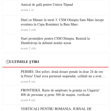
Amical de gală pentru Unirea Tășnad
acum 1 zi
Duel cu Minaur în turul 3. CSM Olimpia Satu Mare începe
aventura în Cupa României la Baia Mare
acum 2 zile
Start promițător pentru CSM Olimpia. Remiză la
Dumbrăvița în debutul noului sezon
acum 2 zile
ULTIMELE ȘTIRI
PERMIS. Doi șoferi, două dosare penale în doar 24 de ore
la Petea! Unul avea permisul suspendat, celălalt nu a avut
niciodată permis
acum 8 ore
FRONTIERĂ. Razie de amploare la granița cu Ungaria!
800 de persoane și peste 300 de mașini, verificate
acum 8 ore
VERTICALI PENTRU ROMÂNIA: JURNAL DE