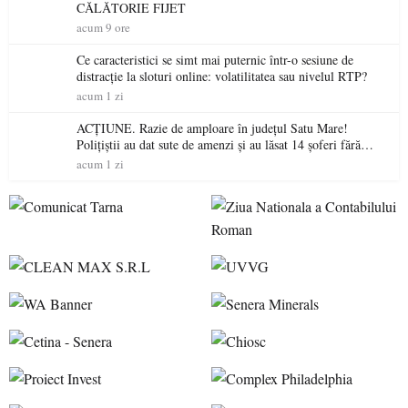
CĂLĂTORIE FIJET
acum 9 ore
Ce caracteristici se simt mai puternic într-o sesiune de
distracție la sloturi online: volatilitatea sau nivelul RTP?
acum 1 zi
ACȚIUNE. Razie de amploare în județul Satu Mare!
Polițiștii au dat sute de amenzi și au lăsat 14 șoferi fără
permis într-o singură zi
acum 1 zi