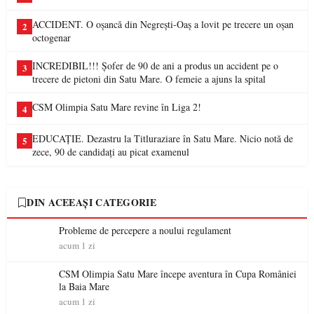
ACCIDENT. O oșancă din Negrești-Oaș a lovit pe trecere un oșan
2
octogenar
INCREDIBIL!!! Șofer de 90 de ani a produs un accident pe o
3
trecere de pietoni din Satu Mare. O femeie a ajuns la spital
CSM Olimpia Satu Mare revine în Liga 2!
4
EDUCAȚIE. Dezastru la Titluraziare în Satu Mare. Nicio notă de
5
zece, 90 de candidați au picat examenul
DIN ACEEAȘI CATEGORIE
Probleme de percepere a noului regulament
acum 1 zi
CSM Olimpia Satu Mare începe aventura în Cupa României
la Baia Mare
acum 1 zi