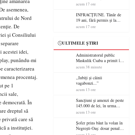
usţine amânarea
ocupația românească și de ce
acum 17 ore
una dintre cele mai mari
. De asemenea,
victorii militare ale
INFRACȚIUNE. Tânăr de
eatrului de Nord
României a devenit o
19 ani, fără permis și la
controversă diplomatică
volanul unei autoutilitare
tenţie. De
acum 17 ore
europeană ( partea a II-a)
neînmatriculate
iei şi Consiliului
 separare
ULTIMELE ȘTIRI
 acestei idei,
Administratorul public
r-play, punându-mi
Maskulik Csaba a primit în
audiență cetățenii din Satu
acum 38 minute
pe caracterizarea
Mare
semenea procentaj.
,,Iubiți și câinii
vagabonzi...”
ut pe 1
acum 13 ore
cii sale,
Sancțiuni și amenzi de peste
te democrată. În
145.000 de lei, în urma
are dreptul să
acțiunilor polițiștilor
acum 13 ore
sătmăreni
e privată care să
Șofer prins băut la volan în
ă a instituţiei.
Negrești-Oaș: dosar penal
după un control al
acum 13 ore