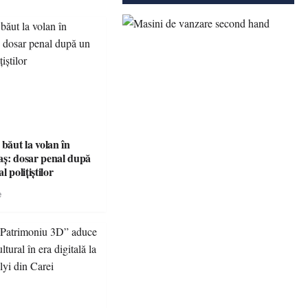
 băut la volan în
aș: dosar penal după
l polițiștilor
e