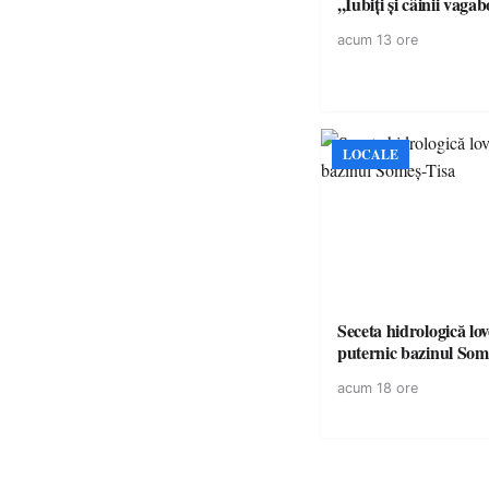
,,Iubiți și câinii vagab
acum 13 ore
LOCALE
Seceta hidrologică lov
puternic bazinul Som
acum 18 ore