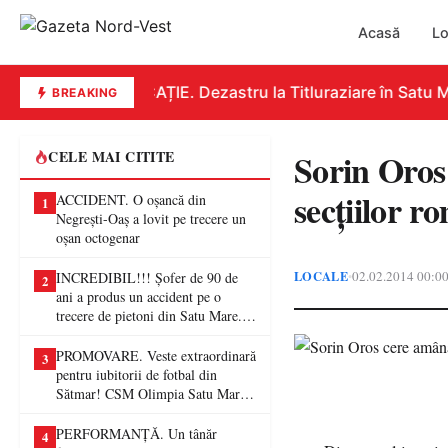
Acasă
Lo
EDUCAȚIE. Dezastru la Titluraziare în Satu Ma
BREAKING
Sorin Oros
CELE MAI CITITE
secţiilor 
ACCIDENT. O oșancă din
1
Negrești-Oaș a lovit pe trecere un
oșan octogenar
LOCALE
02.02.2014 00:0
•
INCREDIBIL!!! Șofer de 90 de
2
ani a produs un accident pe o
trecere de pietoni din Satu Mare. O
femeie a ajuns la spital
PROMOVARE. Veste extraordinară
3
pentru iubitorii de fotbal din
Sătmar! CSM Olimpia Satu Mare
va juca în Liga a II-a
PERFORMANȚĂ. Un tânăr
4