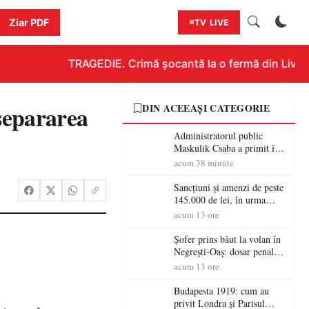
Ziar PDF
TV LIVE
TRAGEDIE. Crimă șocantă la o fermă din Livada!!
separarea
DIN ACEEAȘI CATEGORIE
Administratorul public
Maskulik Csaba a primit în
audiență cetățenii din Satu
acum 38 minute
Mare
Sancțiuni și amenzi de peste
145.000 de lei, în urma
acțiunilor polițiștilor
acum 13 ore
sătmăreni
Șofer prins băut la volan în
Negrești-Oaș: dosar penal
după un control al
acum 13 ore
polițiștilor
Budapesta 1919: cum au
privit Londra și Parisul