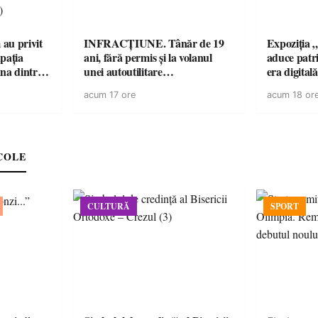
au privit
INFRACȚIUNE. Tânăr de 19
Expoziția 
pația
ani, fără permis și la volanul
aduce patri
na dintre
unei autoutilitare
era digital
militare ale
neînmatriculate
din Carei
acum 17 ore
acum 18 or
ică
II-a)
COLE
CULTURĂ
SPORT