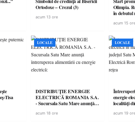
onzi...”
Simbolul de credinţă al Bisericii
Start prom
Ortodoxe – Crezul (3)
Olimpia. R
în debutul 
acum 13 ore
acum 15 or
LOCALE
LOCALE
ește
DISTRIBUȚIE ENERGIE
Întreruper
eș-Tisa
ELECTRICĂ ROMANIA S.A.
energie ele
- Sucursala Satu Mare anunţă
localități 
întreruperea alimentării cu
Distribuție
acum 18 ore
acum 19 or
energie electrică:
România an