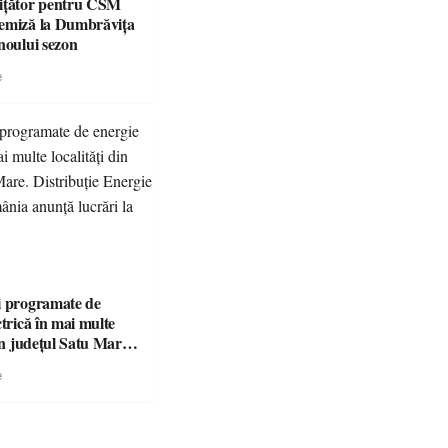
ițător pentru CSM
emiză la Dumbrăvița
noului sezon
e
i programate de
ctrică în mai multe
din județul Satu Mare.
 Energie Electrică
e
unță lucrări la rețea