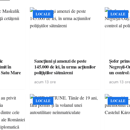
LOCALE
LOCALE
ic
Sancțiuni și amenzi de peste
Șofer prins
mit în
145.000 de lei, în urma acțiunilor
Negrești-O
n Satu Mare
polițiștilor sătmăreni
un control a
acum 13 ore
acum 13 or
LOCALE
LOCALE