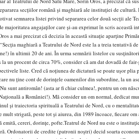
mar al Teatrului de Nord Satu Mare, Sorin Oros, a precizat că s
separarea secţiilor română şi maghiară ale instituţiei de cultură
otivat semnarea listei privind separarea celor două secţii ale T
de majoritatea angajaţilor care şi-au exprimat în scris această in
ros a mai precizat că decizia în această situaţie aparţine Primăr
“Secţia maghiară a Teatrului de Nord este la a treia tentativă de
e!) în ultimii 20 de ani. În urma semnării listelor cu susţinătorii
ns la un procent de circa 70%, consider că am dat dovadă de fai
ectivele liste. Cred că noţiunea de dictatură se poate uşor plia 
are nu ţine cont de dorinţele oamenilor din subordine, la un a
 Nu sunt antiromân! (asta ar fi chiar culmea!, pentru un om născ
Naţională a României!). Mă consider un om normal, dedicat mun
inul şi traiectoria spirituală a Teatrului de Nord, cu o mentalita
 mult strigată, peste tot şi aiurea, din 1989 încoace, fiecare om 
ă emită, cereri, dorinţe, pofte.Teatrul de Nord nu este o instituţi
ă. Ordonatorii de credite (patronii noştri) decid soarta economic