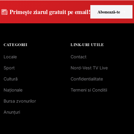
Primește ziarul gratuit pe email!
Abonează-te
CATEGORII
LINK-URI UTILE
Locale
Contact
Sport
Nord-Vest TV Live
Cultură
Confidentialitate
Naționale
Termeni si Conditii
Bursa zvonurilor
Anunțuri