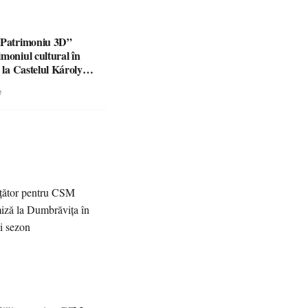
„Patrimoniu 3D”
moniul cultural în
ă la Castelul Károlyi
e