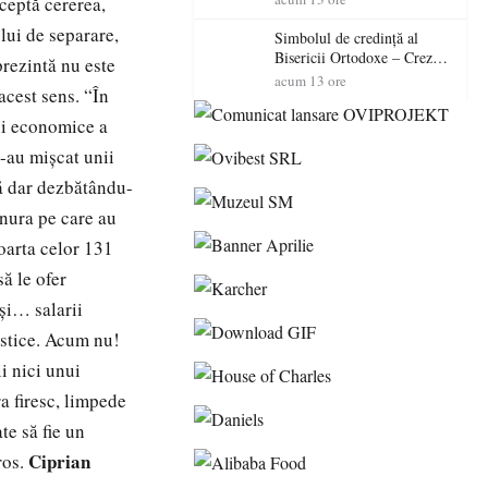
ceptă cererea,
polițiștilor
ului de separare,
Simbolul de credinţă al
Bisericii Ortodoxe – Crezul
prezintă nu este
(3)
acum 13 ore
acest sens. “În
ii economice a
s-au mişcat unii
mă dar dezbătându-
rnura pe care au
soarta celor 131
ă le ofer
 şi… salarii
istice. Acum nu!
i nici unui
ra firesc, limpede
te să fie un
Ciprian
ros.