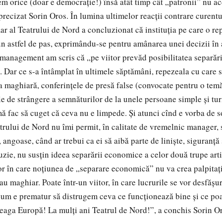
m orice (doar e democraţie!) însă atât timp cât „patronii” nu ac
 precizat Sorin Oros. În lumina ultimelor reacţii contrare curent
ar al Teatrului de Nord a concluzionat că instituţia pe care o re
un astfel de pas, exprimându-se pentru amânarea unei decizii în 
management am scris că „pe viitor prevăd posibilitatea separăr
. Dar ce s-a întâmplat în ultimele săptămâni, repezeala cu care 
ia maghiară, conferinţele de presă false (convocate pentru o te
ele de strângere a semnăturilor de la unele persoane simple şi tu
 mă fac să cuget că ceva nu e limpede. Şi atunci cînd e vorba de 
trului de Nord nu îmi permit, în calitate de vremelnic manager, s
, angoase, când ar trebui ca ei să aibă parte de linişte, siguranţă
uzie, nu susţin ideea separării economice a celor două trupe art
tor în care noţiunea de „separare economică” nu va crea palpitaţi
u maghiar. Poate într-un viitor, în care lucrurile se vor desfăşu
cum e prematur să distrugem ceva ce funcţionează bine şi ce poa
eaga Europă! La mulţi ani Teatrul de Nord!”, a conchis Sorin O