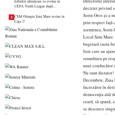
Directorul interi
fotbalist sătmărean va evolua în
UEFA Youth League după
deciziei privind 
transferul la Farul Constanța
Sorin Oros şi-a m
CSM Olimpia Satu Mare revine în
5
Liga 2!
prin respect faţă 
asemenea, Sorin O
Local Satu Mare. 
bugetară (nota ben
liste care au aju
semnătura pe resp
unui conducător c
Nu sunt dictator!
Decembrie, Ziua 
încrezător în dest
democraţia atât de
ceară, să spună, s
se descurce singur