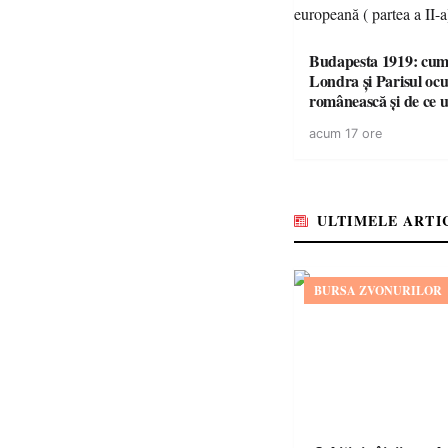
Budapesta 1919: cum 
Londra și Parisul ocu
românească și de ce u
cele mai mari victorii 
acum 17 ore
României a devenit o
controversă diplomat
europeană ( partea a 
ULTIMELE ARTI
BURSA ZVONURILOR