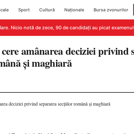
cale
Sport
Cultură
Naționale
Bursa zvonurilor
re. Nicio notă de zece, 90 de candidați au picat examenul
 cere amânarea deciziei privind 
română şi maghiară
0