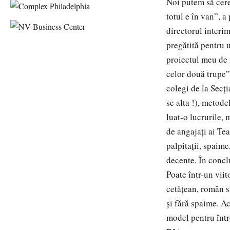
Noi putem să cere
totul e în van”, a
directorul interim
pregătită pentru 
proiectul meu de 
celor două trupe”
colegi de la Secţ
se alta !), metod
luat-o lucrurile,
de angajaţi ai Tea
palpitaţii, spaime
decente. În concl
Poate într-un vii
cetăţean, român sa
şi fără spaime. A
model pentru într