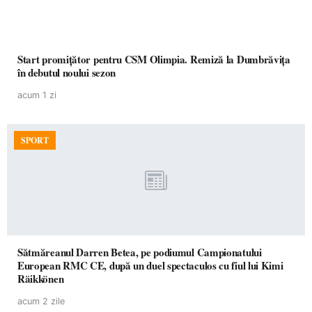
Start promițător pentru CSM Olimpia. Remiză la Dumbrăvița
în debutul noului sezon
acum 1 zi
SPORT
Sătmăreanul Darren Betea, pe podiumul Campionatului
European RMC CE, după un duel spectaculos cu fiul lui Kimi
Räikkönen
acum 2 zile