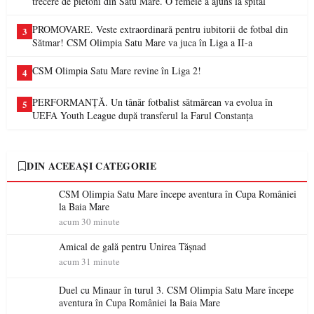
trecere de pietoni din Satu Mare. O femeie a ajuns la spital
PROMOVARE. Veste extraordinară pentru iubitorii de fotbal din
3
Sătmar! CSM Olimpia Satu Mare va juca în Liga a II-a
CSM Olimpia Satu Mare revine în Liga 2!
4
PERFORMANȚĂ. Un tânăr fotbalist sătmărean va evolua în
5
UEFA Youth League după transferul la Farul Constanța
DIN ACEEAȘI CATEGORIE
CSM Olimpia Satu Mare începe aventura în Cupa României
la Baia Mare
acum 30 minute
Amical de gală pentru Unirea Tășnad
acum 31 minute
Duel cu Minaur în turul 3. CSM Olimpia Satu Mare începe
aventura în Cupa României la Baia Mare