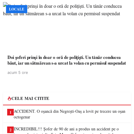
LOCALE
Doi șoferi prinși în doar o oră de polițiști. Un tânăr conducea
băut, iar un sătmărean s-a urcat la volan cu permisul suspendat
acum 5 ore
CELE MAI CITITE
ACCIDENT. O oșancă din Negrești-Oaș a lovit pe trecere un oșan
1
octogenar
INCREDIBIL!!! Șofer de 90 de ani a produs un accident pe o
2