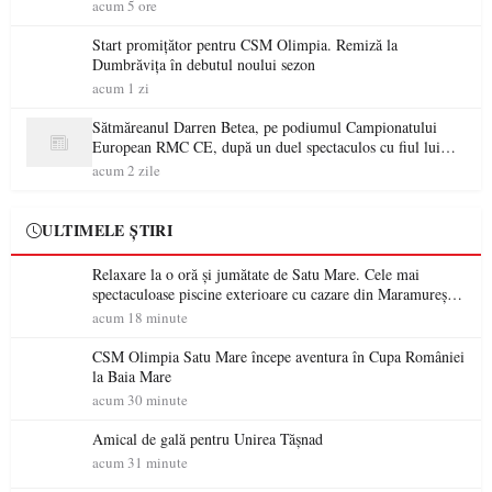
acum 5 ore
Start promițător pentru CSM Olimpia. Remiză la
Dumbrăvița în debutul noului sezon
acum 1 zi
Sătmăreanul Darren Betea, pe podiumul Campionatului
European RMC CE, după un duel spectaculos cu fiul lui
Kimi Räikkönen
acum 2 zile
ULTIMELE ȘTIRI
Relaxare la o oră și jumătate de Satu Mare. Cele mai
spectaculoase piscine exterioare cu cazare din Maramureș,
ideale pentru o escapadă de vară
acum 18 minute
CSM Olimpia Satu Mare începe aventura în Cupa României
la Baia Mare
acum 30 minute
Amical de gală pentru Unirea Tășnad
acum 31 minute