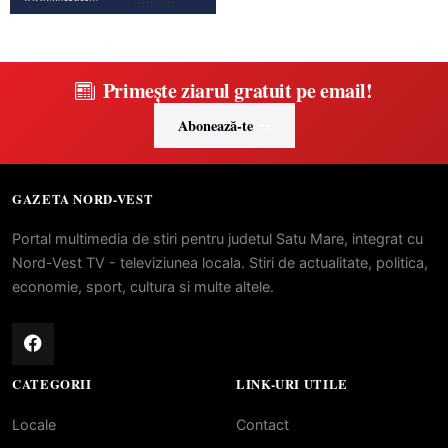
Primește ziarul gratuit pe email!
Abonează-te
GAZETA NORD-VEST
Portal multimedia de stiri pentru judetul Satu Mare, integrat cu
Nord-Vest TV - televiziunea locala. Stiri de actualitate, politica,
economie, sport, cultura si multe altele.
CATEGORII
LINK-URI UTILE
Locale
Contact