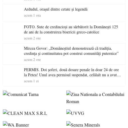
Ardudul, orașul dintre cetate și legendă
acum 1 ora
FOTO. Sute de credincioși au sărbătorit la Domănești 125
de ani de la construirea bisericii greco-catolice
acum 2 ore
Mircea Govor: „Domăneștiul demonstrează că tradiția,
credința și continuitatea pot construi comunități puternice”
acum 2 ore
PERMIS. Doi șoferi, două dosare penale în doar 24 de ore
la Petea! Unul avea permisul suspendat, celălalt nu a avut
niciodată permis
acum 1 zi