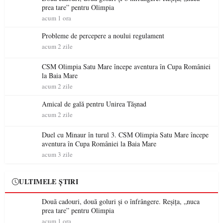
prea tare” pentru Olimpia
acum 1 ora
Probleme de percepere a noului regulament
acum 2 zile
CSM Olimpia Satu Mare începe aventura în Cupa României
la Baia Mare
acum 2 zile
Amical de gală pentru Unirea Tășnad
acum 2 zile
Duel cu Minaur în turul 3. CSM Olimpia Satu Mare începe
aventura în Cupa României la Baia Mare
acum 3 zile
ULTIMELE ȘTIRI
Două cadouri, două goluri și o înfrângere. Reșița, „nuca
prea tare” pentru Olimpia
acum 1 ora