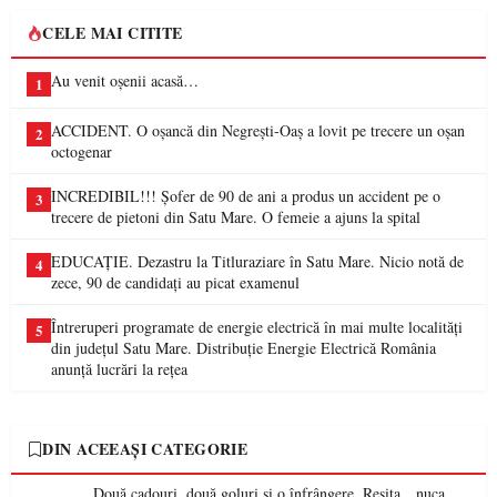
CELE MAI CITITE
Au venit oșenii acasă…
1
ACCIDENT. O oșancă din Negrești-Oaș a lovit pe trecere un oșan
2
octogenar
INCREDIBIL!!! Șofer de 90 de ani a produs un accident pe o
3
trecere de pietoni din Satu Mare. O femeie a ajuns la spital
EDUCAȚIE. Dezastru la Titluraziare în Satu Mare. Nicio notă de
4
zece, 90 de candidați au picat examenul
Întreruperi programate de energie electrică în mai multe localități
5
din județul Satu Mare. Distribuție Energie Electrică România
anunță lucrări la rețea
DIN ACEEAȘI CATEGORIE
Două cadouri, două goluri și o înfrângere. Reșița, „nuca