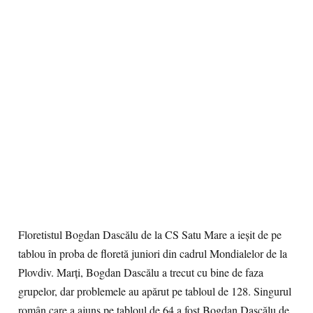
Floretistul Bogdan Dascălu de la CS Satu Mare a ieșit de pe
tablou în proba de floretă juniori din cadrul Mondialelor de la
Plovdiv. Marți, Bogdan Dascălu a trecut cu bine de faza
grupelor, dar problemele au apărut pe tabloul de 128. Singurul
român care a ajuns pe tabloul de 64 a fost Bogdan Dascălu de