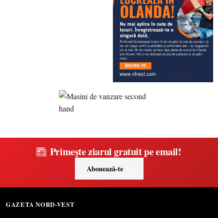
Primește ziarul gratuit pe email!
Abonează-te
GAZETA NORD-VEST