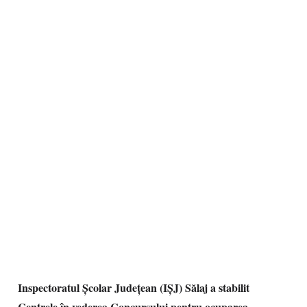
Inspectoratul Școlar Județean (IȘJ) Sălaj a stabilit
Centrele în vederea Concursului pentru ocuparea