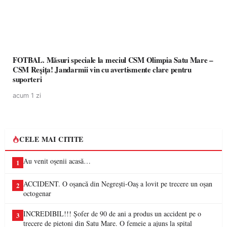
FOTBAL. Măsuri speciale la meciul CSM Olimpia Satu Mare –
CSM Reșița! Jandarmii vin cu avertismente clare pentru
suporteri
acum 1 zi
CELE MAI CITITE
Au venit oșenii acasă…
1
ACCIDENT. O oșancă din Negrești-Oaș a lovit pe trecere un oșan
2
octogenar
INCREDIBIL!!! Șofer de 90 de ani a produs un accident pe o
3
trecere de pietoni din Satu Mare. O femeie a ajuns la spital