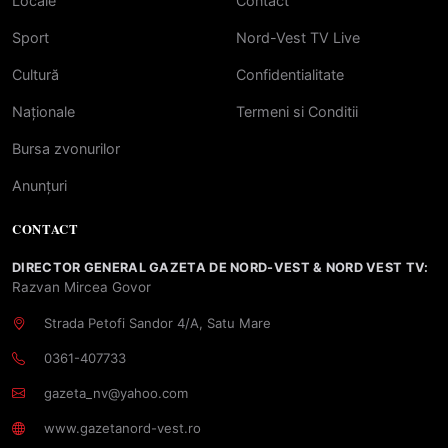
Locale
Contact
Sport
Nord-Vest TV Live
Cultură
Confidentialitate
Naționale
Termeni si Conditii
Bursa zvonurilor
Anunțuri
CONTACT
DIRECTOR GENERAL GAZETA DE NORD-VEST & NORD VEST TV:
Razvan Mircea Govor
Strada Petofi Sandor 4/A, Satu Mare
0361-407733
gazeta_nv@yahoo.com
www.gazetanord-vest.ro