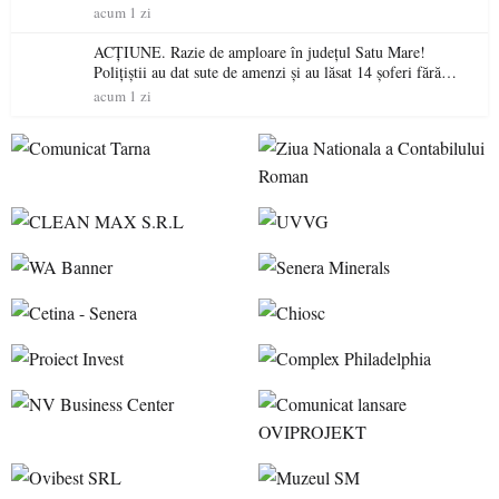
acum 1 zi
ACȚIUNE. Razie de amploare în județul Satu Mare!
Polițiștii au dat sute de amenzi și au lăsat 14 șoferi fără
permis într-o singură zi
acum 1 zi