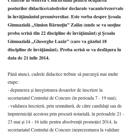
posturilor didactice/catedrelor declarate vacante/rezervate
în învățământul preuniversitar.
Este vorba despre Școala
Gimnazială „Simion Bărnuțiu” Zalău (unde se va susține
proba scrisă din 22 discipline de învățământ) și Școala
Gimnazială „Gheorghe Lazăr” (care va găzdui 18
discipline de învățământ).
Proba scrisă se va desfășura în
data de 21 iulie 2014.
Până atunci, cadrele didactice trebuie să parcurgă mai multe
etape:
- depunerea și înregistrarea dosarelor de înscriere la
secretariatul Centrului de Concurs (în perioada 7 - 19 mai);
- validarea înscrierii, prin semnătură, de către candidați sau de
împuterniciții acestora prin procură notarială, în perioadele 21 -
23 mai și 14 - 16 iulie pentru absolvenții promoției 2014, la
secretariatul Centrului de Concurs (neprezentarea la validare