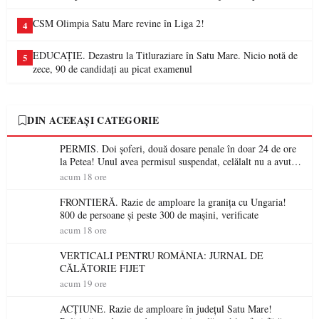
CSM Olimpia Satu Mare revine în Liga 2!
4
EDUCAȚIE. Dezastru la Titluraziare în Satu Mare. Nicio notă de
5
zece, 90 de candidați au picat examenul
DIN ACEEAȘI CATEGORIE
PERMIS. Doi șoferi, două dosare penale în doar 24 de ore
la Petea! Unul avea permisul suspendat, celălalt nu a avut
niciodată permis
acum 18 ore
FRONTIERĂ. Razie de amploare la granița cu Ungaria!
800 de persoane și peste 300 de mașini, verificate
acum 18 ore
VERTICALI PENTRU ROMÂNIA: JURNAL DE
CĂLĂTORIE FIJET
acum 19 ore
ACȚIUNE. Razie de amploare în județul Satu Mare!