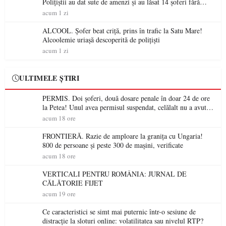
Polițiștii au dat sute de amenzi și au lăsat 14 șoferi fără
permis într-o singură zi
acum 1 zi
ALCOOL. Șofer beat criță, prins în trafic la Satu Mare!
Alcoolemie uriașă descoperită de polițiști
acum 1 zi
ULTIMELE ȘTIRI
PERMIS. Doi șoferi, două dosare penale în doar 24 de ore
la Petea! Unul avea permisul suspendat, celălalt nu a avut
niciodată permis
acum 18 ore
FRONTIERĂ. Razie de amploare la granița cu Ungaria!
800 de persoane și peste 300 de mașini, verificate
acum 18 ore
VERTICALI PENTRU ROMÂNIA: JURNAL DE
CĂLĂTORIE FIJET
acum 19 ore
Ce caracteristici se simt mai puternic într-o sesiune de
distracție la sloturi online: volatilitatea sau nivelul RTP?