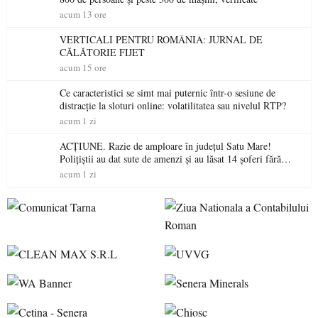
acum 13 ore
VERTICALI PENTRU ROMÂNIA: JURNAL DE
CĂLĂTORIE FIJET
acum 15 ore
Ce caracteristici se simt mai puternic într-o sesiune de
distracție la sloturi online: volatilitatea sau nivelul RTP?
acum 1 zi
ACȚIUNE. Razie de amploare în județul Satu Mare!
Polițiștii au dat sute de amenzi și au lăsat 14 șoferi fără
permis într-o singură zi
acum 1 zi