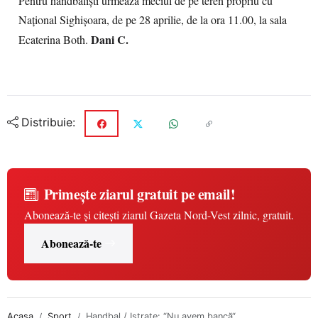
Pentru handbalişti urmează meciul de pe teren propriu cu
Naţional Sighişoara, de pe 28 aprilie, de la ora 11.00, la sala
Dani C.
Ecaterina Both.
Distribuie:
Primește ziarul gratuit pe email!
Abonează-te și citești ziarul Gazeta Nord-Vest zilnic, gratuit.
Abonează-te
Acasa
Sport
Handbal / Istrate: “Nu avem bancă“