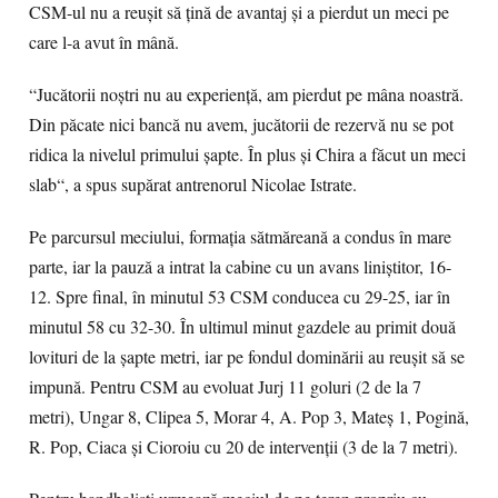
CSM-ul nu a reuşit să ţină de avantaj şi a pierdut un meci pe
care l-a avut în mână.
“Jucătorii noştri nu au experienţă, am pierdut pe mâna noastră.
Din păcate nici bancă nu avem, jucătorii de rezervă nu se pot
ridica la nivelul primului şapte. În plus şi Chira a făcut un meci
slab“, a spus supărat antrenorul Nicolae Istrate.
Pe parcursul meciului, formaţia sătmăreană a condus în mare
parte, iar la pauză a intrat la cabine cu un avans liniştitor, 16-
12. Spre final, în minutul 53 CSM conducea cu 29-25, iar în
minutul 58 cu 32-30. În ultimul minut gazdele au primit două
lovituri de la şapte metri, iar pe fondul dominării au reuşit să se
impună. Pentru CSM au evoluat Jurj 11 goluri (2 de la 7
metri), Ungar 8, Clipea 5, Morar 4, A. Pop 3, Mateş 1, Pogină,
R. Pop, Ciaca şi Cioroiu cu 20 de intervenţii (3 de la 7 metri).