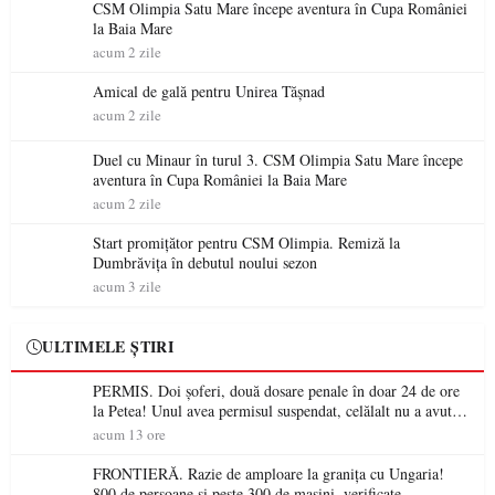
CSM Olimpia Satu Mare începe aventura în Cupa României
la Baia Mare
acum 2 zile
Amical de gală pentru Unirea Tășnad
acum 2 zile
Duel cu Minaur în turul 3. CSM Olimpia Satu Mare începe
aventura în Cupa României la Baia Mare
acum 2 zile
Start promițător pentru CSM Olimpia. Remiză la
Dumbrăvița în debutul noului sezon
acum 3 zile
ULTIMELE ȘTIRI
PERMIS. Doi șoferi, două dosare penale în doar 24 de ore
la Petea! Unul avea permisul suspendat, celălalt nu a avut
niciodată permis
acum 13 ore
FRONTIERĂ. Razie de amploare la granița cu Ungaria!
800 de persoane și peste 300 de mașini, verificate