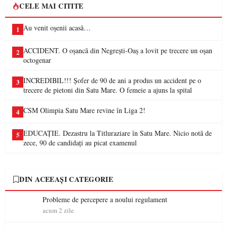
CELE MAI CITITE
Au venit oșenii acasă…
1
ACCIDENT. O oșancă din Negrești-Oaș a lovit pe trecere un oșan
2
octogenar
INCREDIBIL!!! Șofer de 90 de ani a produs un accident pe o
3
trecere de pietoni din Satu Mare. O femeie a ajuns la spital
CSM Olimpia Satu Mare revine în Liga 2!
4
EDUCAȚIE. Dezastru la Titluraziare în Satu Mare. Nicio notă de
5
zece, 90 de candidați au picat examenul
DIN ACEEAȘI CATEGORIE
Probleme de percepere a noului regulament
acum 2 zile