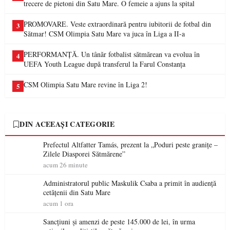
trecere de pietoni din Satu Mare. O femeie a ajuns la spital
PROMOVARE. Veste extraordinară pentru iubitorii de fotbal din
3
Sătmar! CSM Olimpia Satu Mare va juca în Liga a II-a
PERFORMANȚĂ. Un tânăr fotbalist sătmărean va evolua în
4
UEFA Youth League după transferul la Farul Constanța
CSM Olimpia Satu Mare revine în Liga 2!
5
DIN ACEEAȘI CATEGORIE
Prefectul Altfatter Tamás, prezent la „Poduri peste granițe –
Zilele Diasporei Sătmărene”
acum 26 minute
Administratorul public Maskulik Csaba a primit în audiență
cetățenii din Satu Mare
acum 1 ora
Sancțiuni și amenzi de peste 145.000 de lei, în urma