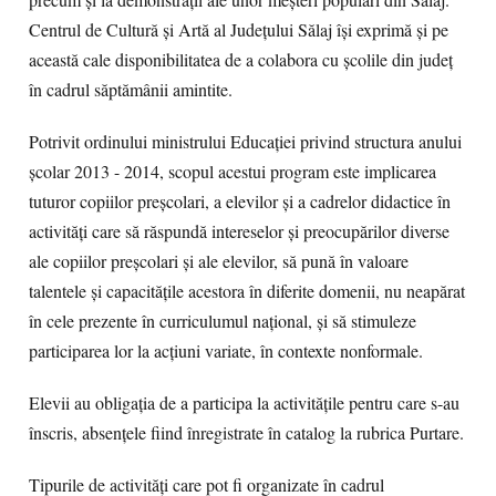
precum și la demonstrații ale unor meșteri populari din Sălaj.
Centrul de Cultură și Artă al Județului Sălaj își exprimă și pe
această cale disponibilitatea de a colabora cu școlile din județ
în cadrul săptămânii amintite.
Potrivit ordinului ministrului Educației privind structura anului
școlar 2013 - 2014, scopul acestui program este implicarea
tuturor copiilor preșcolari, a elevilor și a cadrelor didactice în
activități care să răspundă intereselor și preocupărilor diverse
ale copiilor preșcolari și ale elevilor, să pună în valoare
talentele și capacitățile acestora în diferite domenii, nu neapărat
în cele prezente în curriculumul național, și să stimuleze
participarea lor la acțiuni variate, în contexte nonformale.
Elevii au obligația de a participa la activitățile pentru care s-au
înscris, absențele fiind înregistrate în catalog la rubrica Purtare.
Tipurile de activități care pot fi organizate în cadrul