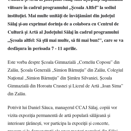
viitoare în cadrul programului „Şcoala Altfel” la sediul
instituţiei. Mai multe unități de învățământ din județul
Sălaj și-au exprimat dorința de a colabora cu Centrul de
Cultură și Artă al Județului Sălaj în cadrul programului
„Şcoala altfel: Să ştii mai multe, să fii mai bun!", care se va
desfăşura în perioada 7 - 11 aprilie.
Este vorba despre Școala Gimnazială „Corneliu Coposu” din
Zalău, Școala Generală „Simion Bărnuțiu” din Zalău, Colegiul
Național „Simion Bărnuțiu” din Șimleu Silvaniei, Școala
Gimnazială din Horoatu Crasnei şi Liceul de Artă „Ioan Sima”
din Zalău.
Potrivit lui Daniel Săuca, managerul CCAJ Sălaj, copiii vor
vizita expoziția permanentă de artă populară sălăjeană și
interioare țărănești, vor participa la expoziții și concerte,