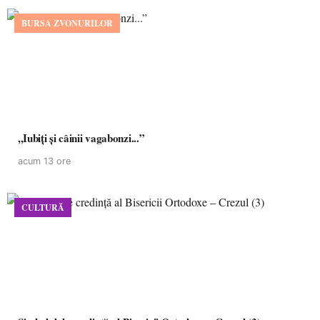
BURSA ZVONURILOR
,,Iubiți și câinii vagabonzi...”
acum 13 ore
CULTURĂ