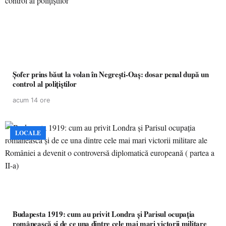
Șofer prins băut la volan în Negrești-Oaș: dosar penal după un
control al polițiștilor
acum 14 ore
LOCALE
Budapesta 1919: cum au privit Londra și Parisul ocupația
românească și de ce una dintre cele mai mari victorii militare