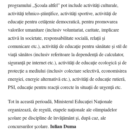
programului „Școala altfel” pot include activități culturale,
activități tehnico-științifice, activități sportive, activități de
educație pentru cetățenie democratică, pentru promovarea
valorilor umanitare (inclusiv voluntariat, caritate, implicare
activă în societate, responsabilitate socială, relații și
comunicare etc.), activități de educație pentru sănătate și stil de
viață sănătos (inclusiv referitoare la dependență de calculator,
siguranță pe internet etc.), activități de educație ecologică și de
protecție a mediului (inclusiv colectare selectivă, economisirea
energiei, energie alternativă etc.), activități de educație rutieră,
PSI, educație pentru reacții corecte în situații de urgență etc.
Tot în această perioadă, Ministerul Educației Naționale
organizează, de regulă, etapele naționale ale olimpiadelor
școlare pe discipline de învățământ și, după caz, ale
Iulian Duma
concursurilor școlare.