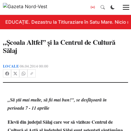
EDUCAȚIE. Dezastru la Titluraziare în Satu Mare. Nicio n
„Școala Altfel” și la Centrul de Cultură
Sălaj
LOCALE
06.04.2014 00:00
•
„Să ştii mai multe, să fii mai bun!", se desfășoară în
perioada 7 - 11 aprilie
Elevii din judeţul Sălaj care vor să viziteze Centrul de
Cultură şi Artă al judeţului Sălaj sunt aşteptaţi săptămâna