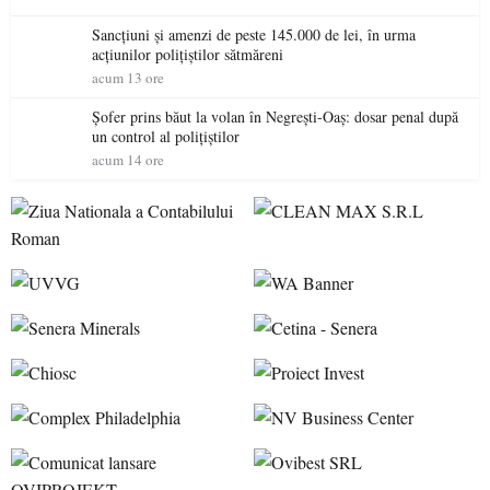
Sancțiuni și amenzi de peste 145.000 de lei, în urma
acțiunilor polițiștilor sătmăreni
acum 13 ore
Șofer prins băut la volan în Negrești-Oaș: dosar penal după
un control al polițiștilor
acum 14 ore