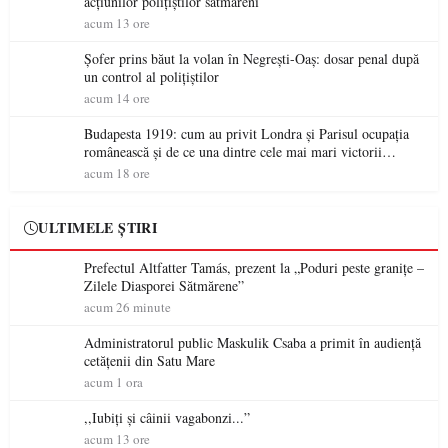
acțiunilor polițiștilor sătmăreni
acum 13 ore
Șofer prins băut la volan în Negrești-Oaș: dosar penal după
un control al polițiștilor
acum 14 ore
Budapesta 1919: cum au privit Londra și Parisul ocupația
românească și de ce una dintre cele mai mari victorii
militare ale României a devenit o controversă diplomatică
acum 18 ore
europeană ( partea a II-a)
ULTIMELE ȘTIRI
Prefectul Altfatter Tamás, prezent la „Poduri peste granițe –
Zilele Diasporei Sătmărene”
acum 26 minute
Administratorul public Maskulik Csaba a primit în audiență
cetățenii din Satu Mare
acum 1 ora
,,Iubiți și câinii vagabonzi...”
acum 13 ore