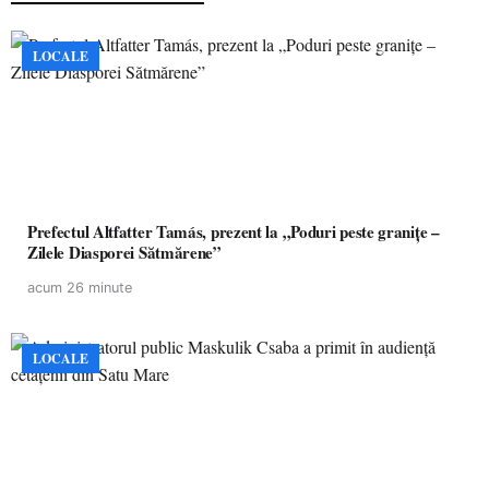
LOCALE
Prefectul Altfatter Tamás, prezent la „Poduri peste granițe –
Zilele Diasporei Sătmărene”
acum 26 minute
LOCALE