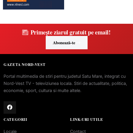
Primește ziarul gratuit pe email!
Abonează-te
GAZETA NORD-VEST
Portal multimedia de stiri pentru judetul Satu Mare, integrat cu
Nord-Vest TV - televiziunea locala. Stiri de actualitate, politica,
economie, sport, cultura si multe altele.
CATEGORII
LINK-URI UTILE
Locale
Contact