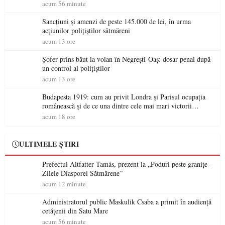
acum 56 minute
Sancțiuni și amenzi de peste 145.000 de lei, în urma
acțiunilor polițiștilor sătmăreni
acum 13 ore
Șofer prins băut la volan în Negrești-Oaș: dosar penal după
un control al polițiștilor
acum 13 ore
Budapesta 1919: cum au privit Londra și Parisul ocupația
românească și de ce una dintre cele mai mari victorii
militare ale României a devenit o controversă diplomatică
acum 18 ore
europeană ( partea a II-a)
ULTIMELE ȘTIRI
Prefectul Altfatter Tamás, prezent la „Poduri peste granițe –
Zilele Diasporei Sătmărene”
acum 12 minute
Administratorul public Maskulik Csaba a primit în audiență
cetățenii din Satu Mare
acum 56 minute