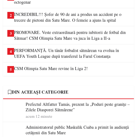
octogenar
INCREDIBIL!!! Șofer de 90 de ani a produs un accident pe o
2
trecere de pietoni din Satu Mare. O femeie a ajuns la spital
PROMOVARE. Veste extraordinară pentru iubitorii de fotbal din
3
Sătmar! CSM Olimpia Satu Mare va juca în Liga a II-a
PERFORMANȚĂ. Un tânăr fotbalist sătmărean va evolua în
4
UEFA Youth League după transferul la Farul Constanța
CSM Olimpia Satu Mare revine în Liga 2!
5
DIN ACEEAȘI CATEGORIE
Prefectul Altfatter Tamás, prezent la „Poduri peste granițe –
Zilele Diasporei Sătmărene”
acum 12 minute
Administratorul public Maskulik Csaba a primit în audiență
cetățenii din Satu Mare