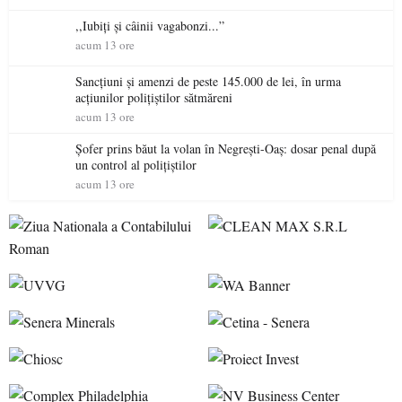
,,Iubiți și câinii vagabonzi...”
acum 13 ore
Sancțiuni și amenzi de peste 145.000 de lei, în urma
acțiunilor polițiștilor sătmăreni
acum 13 ore
Șofer prins băut la volan în Negrești-Oaș: dosar penal după
un control al polițiștilor
acum 13 ore