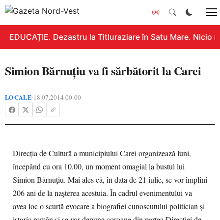
EDUCAȚIE. Dezastru la Titluraziare în Satu Mare. Nicio n
Simion Bărnuţiu va fi sărbătorit la Carei
LOCALE
18.07.2014 00:00
•
Direcţia de Cultură a municipiului Carei organizează luni,
începând cu ora 10.00, un moment omagial la bustul lui
Simion Bărnuţiu. Mai ales că, în data de 21 iulie, se vor împlini
206 ani de la naşterea acestuia. În cadrul evenimentului va
avea loc o scurtă evocare a biografiei cunoscutului politician şi
istoric român şi se vor depune coroane din partea Direcţiei de