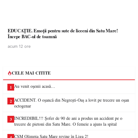
EDUCAȚIE. Emoții pentru sute de liceeni din Satu Mare!
Începe BAC-ul de toamnă
acum 12 ore
CELE MAI CITITE
Au venit oșenii acasă…
1
ACCIDENT. O oșancă din Negrești-Oaș a lovit pe trecere un oșan
2
octogenar
INCREDIBIL!!! Șofer de 90 de ani a produs un accident pe o
3
trecere de pietoni din Satu Mare. O femeie a ajuns la spital
CSM Olimpia Satu Mare revine în Liga 2!
4