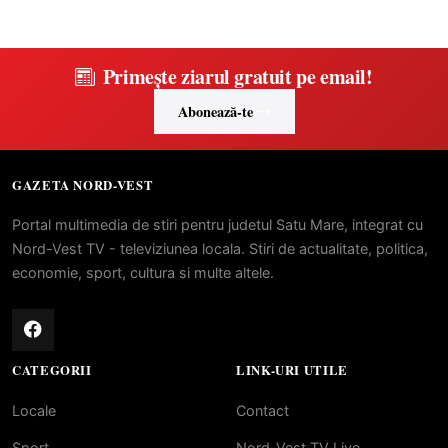
Primește ziarul gratuit pe email!
Abonează-te
GAZETA NORD-VEST
Portal multimedia de stiri pentru judetul Satu Mare, integrat cu
Nord-Vest TV - televiziunea locala. Stiri de actualitate, politica,
economie, sport, cultura si multe altele.
CATEGORII
LINK-URI UTILE
Locale
Contact
Sport
Nord-Vest TV Live