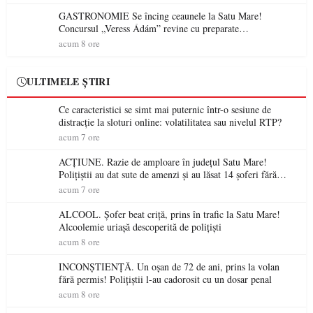
accesul pacienților la medicamente esențiale
GASTRONOMIE Se încing ceaunele la Satu Mare!
Concursul „Veress Ádám” revine cu preparate
spectaculoase, premii și un jurat de renume
acum 8 ore
ULTIMELE ȘTIRI
Ce caracteristici se simt mai puternic într-o sesiune de
distracție la sloturi online: volatilitatea sau nivelul RTP?
acum 7 ore
ACȚIUNE. Razie de amploare în județul Satu Mare!
Polițiștii au dat sute de amenzi și au lăsat 14 șoferi fără
permis într-o singură zi
acum 7 ore
ALCOOL. Șofer beat criță, prins în trafic la Satu Mare!
Alcoolemie uriașă descoperită de polițiști
acum 8 ore
INCONȘTIENȚĂ. Un oșan de 72 de ani, prins la volan
fără permis! Polițiștii l-au cadorosit cu un dosar penal
acum 8 ore