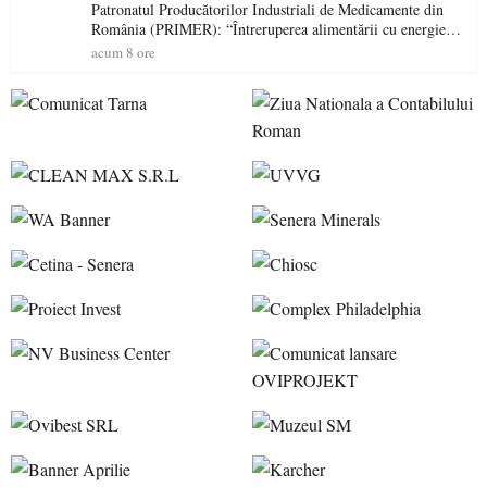
Patronatul Producătorilor Industriali de Medicamente din
România (PRIMER): “Întreruperea alimentării cu energie
electrică a fabricilor de medicamente va pune în pericol
acum 8 ore
accesul pacienților la medicamente esențiale