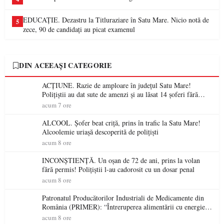
EDUCAȚIE. Dezastru la Titluraziare în Satu Mare. Nicio notă de
5
zece, 90 de candidați au picat examenul
DIN ACEEAȘI CATEGORIE
ACȚIUNE. Razie de amploare în județul Satu Mare!
Polițiștii au dat sute de amenzi și au lăsat 14 șoferi fără
permis într-o singură zi
acum 7 ore
ALCOOL. Șofer beat criță, prins în trafic la Satu Mare!
Alcoolemie uriașă descoperită de polițiști
acum 8 ore
INCONȘTIENȚĂ. Un oșan de 72 de ani, prins la volan
fără permis! Polițiștii l-au cadorosit cu un dosar penal
acum 8 ore
Patronatul Producătorilor Industriali de Medicamente din
România (PRIMER): “Întreruperea alimentării cu energie
electrică a fabricilor de medicamente va pune în pericol
acum 8 ore