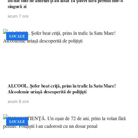
au dat sute de amenzi și au lăsat 14 șoferi fără permis într-o
singură zi
acum 7 ore
LOCALE
ALCOOL. Șofer beat criță, prins în trafic la Satu Mare!
Alcoolemie uriașă descoperită de polițiști
acum 8 ore
LOCALE