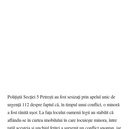
Poliţiştii Secţiei 5 Petreşti au fost sesizaţi prin apelul unic de
urgenţă 112 despre faptul că, în timpul unui conflict, o minoră
a fost rănită uşor. La faţa locului oamenii legii au stabilit că
aflându-se în curtea imobilului în care locuieşte minora, între
tatăl acesteia şi unchiul fetiţei a survenit un conflict spontan, iar