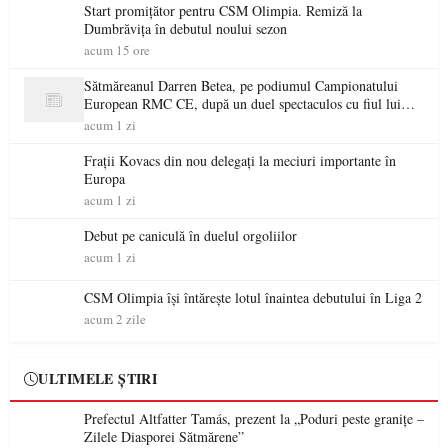
Start promițător pentru CSM Olimpia. Remiză la
Dumbrăvița în debutul noului sezon
acum 15 ore
Sătmăreanul Darren Betea, pe podiumul Campionatului
European RMC CE, după un duel spectaculos cu fiul lui
Kimi Räikkönen
acum 1 zi
Frații Kovacs din nou delegați la meciuri importante în
Europa
acum 1 zi
Debut pe caniculă în duelul orgoliilor
acum 1 zi
CSM Olimpia își întărește lotul înaintea debutului în Liga 2
acum 2 zile
ULTIMELE ȘTIRI
Prefectul Altfatter Tamás, prezent la „Poduri peste granițe –
Zilele Diasporei Sătmărene”