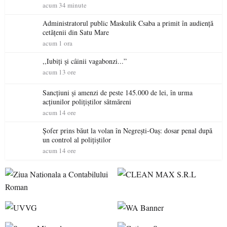
acum 34 minute
Administratorul public Maskulik Csaba a primit în audiență
cetățenii din Satu Mare
acum 1 ora
,,Iubiți și câinii vagabonzi...”
acum 13 ore
Sancțiuni și amenzi de peste 145.000 de lei, în urma
acțiunilor polițiștilor sătmăreni
acum 14 ore
Șofer prins băut la volan în Negrești-Oaș: dosar penal după
un control al polițiștilor
acum 14 ore