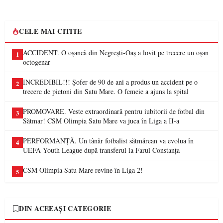
CELE MAI CITITE
ACCIDENT. O oșancă din Negrești-Oaș a lovit pe trecere un oșan
1
octogenar
INCREDIBIL!!! Șofer de 90 de ani a produs un accident pe o
2
trecere de pietoni din Satu Mare. O femeie a ajuns la spital
PROMOVARE. Veste extraordinară pentru iubitorii de fotbal din
3
Sătmar! CSM Olimpia Satu Mare va juca în Liga a II-a
PERFORMANȚĂ. Un tânăr fotbalist sătmărean va evolua în
4
UEFA Youth League după transferul la Farul Constanța
CSM Olimpia Satu Mare revine în Liga 2!
5
DIN ACEEAȘI CATEGORIE