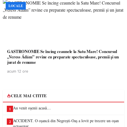
LOCALE
GASTRONOMIE Se încing ceaunele la Satu Mare! Concursul
„Veress Ádám” revine cu preparate spectaculoase, premii și un
jurat de renume
acum 12 ore
CELE MAI CITITE
Au venit oșenii acasă…
1
ACCIDENT. O oșancă din Negrești-Oaș a lovit pe trecere un oșan
2
octogenar