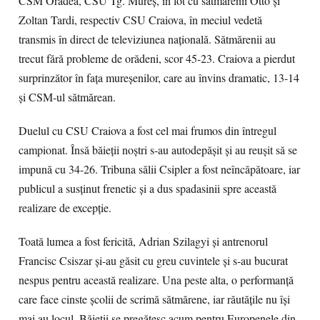
CSM Oradea, CSU Tg. Mureş, în lot cu sătmărenii Otto şi
Zoltan Tardi, respectiv CSU Craiova, în meciul vedetă
transmis în direct de televiziunea naţională. Sătmărenii au
trecut fără probleme de orădeni, scor 45-23. Craiova a pierdut
surprinzător în faţa mureşenilor, care au învins dramatic, 13-14
şi CSM-ul sătmărean.
Duelul cu CSU Craiova a fost cel mai frumos din întregul
campionat. Însă băieţii noştri s-au autodepăşit şi au reuşit să se
impună cu 34-26. Tribuna sălii Csipler a fost neîncăpătoare, iar
publicul a susţinut frenetic şi a dus spadasinii spre această
realizare de excepţie.
Toată lumea a fost fericită, Adrian Szilagyi şi antrenorul
Francisc Csiszar şi-au găsit cu greu cuvintele şi s-au bucurat
nespus pentru această realizare. Una peste alta, o performanţă
care face cinste şcolii de scrimă sătmărene, iar răutăţile nu îşi
mai au locul. Băieţii se pregătesc acum pentru Europenele din