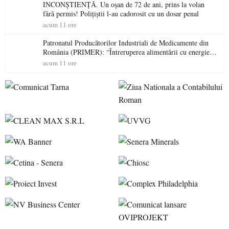
INCONȘTIENȚĂ. Un oșan de 72 de ani, prins la volan
fără permis! Polițiștii l-au cadorosit cu un dosar penal
acum 11 ore
Patronatul Producătorilor Industriali de Medicamente din
România (PRIMER): “Întreruperea alimentării cu energie
electrică a fabricilor de medicamente va pune în pericol
acum 11 ore
accesul pacienților la medicamente esențiale