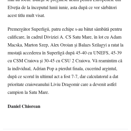
Elveţia de la începutul lunii iunie, asta după ce vor sărbători
acest titlu mult visat.
Premergător Superligii, patru echipe s-au bătut sâmbătă pentru
calificare, în cadrul Diviziei A. CS Satu Mare, în lot cu Adam
Macska, Marton Szep, Alex Oroian şi Balazs Szilagyi a ratat la
mustaţă accederea în Superligă după 45-40 cu UNEFS, 45-39
cu CSM Craiova şi 30-45 cu CSU 2 Craiova. Vă reamintim că
la individual, Adrian Pop a pierdut finala, cucerind argintul,
după ce scorul în ultimul act a fost 7-7, dar calculatorul a dat
prioritate craioveanului Liviu Dragomir care a devenit astfel
campion la Satu Mare.
Daniel Chiorean