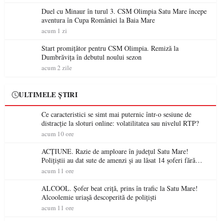
Duel cu Minaur în turul 3. CSM Olimpia Satu Mare începe
aventura în Cupa României la Baia Mare
acum 1 zi
Start promițător pentru CSM Olimpia. Remiză la
Dumbrăvița în debutul noului sezon
acum 2 zile
ULTIMELE ȘTIRI
Ce caracteristici se simt mai puternic într-o sesiune de
distracție la sloturi online: volatilitatea sau nivelul RTP?
acum 10 ore
ACȚIUNE. Razie de amploare în județul Satu Mare!
Polițiștii au dat sute de amenzi și au lăsat 14 șoferi fără
permis într-o singură zi
acum 11 ore
ALCOOL. Șofer beat criță, prins în trafic la Satu Mare!
Alcoolemie uriașă descoperită de polițiști
acum 11 ore