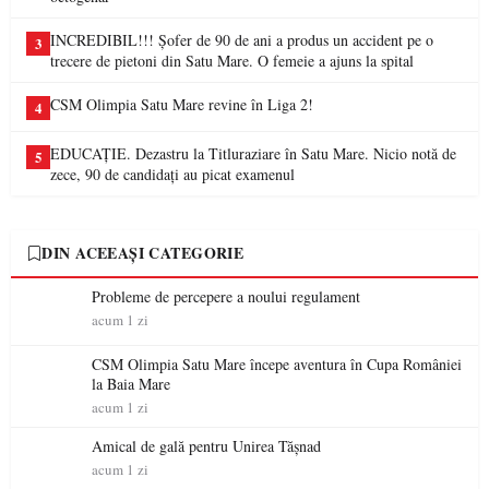
INCREDIBIL!!! Șofer de 90 de ani a produs un accident pe o
3
trecere de pietoni din Satu Mare. O femeie a ajuns la spital
CSM Olimpia Satu Mare revine în Liga 2!
4
EDUCAȚIE. Dezastru la Titluraziare în Satu Mare. Nicio notă de
5
zece, 90 de candidați au picat examenul
DIN ACEEAȘI CATEGORIE
Probleme de percepere a noului regulament
acum 1 zi
CSM Olimpia Satu Mare începe aventura în Cupa României
la Baia Mare
acum 1 zi
Amical de gală pentru Unirea Tășnad
acum 1 zi