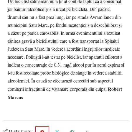
Un biciclist sătmărean nu a ţinut cont de faptul că a consumat
joi băuturi alcoolice şi s-a urcat pe bicicletă. Din păcate,
drumul său nu a fost prea lung, iar pe strada Avram Iancu din
municipiul Satu Mare, pe fondul neatenţiei s-a dezechilibrat şi
a căzut pe partea carosabilă. În urma evenimentului a rezultat
rănirea gravă a biciclistului, care a fost transportat la Spitalul
Judeţean Satu Mare, în vederea acordării îngrijirilor medicale
necesare. Poliţiştii l-au testat pe biciclist, iar aparatul etilotest a
indicat o concentraţie de 0,31 mg/l alcool pur în aerul expirat şi
i-au fost recoltate probe biologice de sânge în vederea stabilirii
alcoolemiei. În cauză se efectuează cercetări sub aspectul
Robert
comiterii infracţiunii de vătămare corporală din culpă.
Marcus
Distribuie: