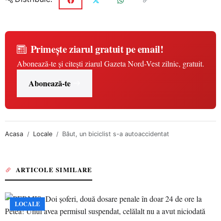
Primește ziarul gratuit pe email!
Abonează-te și citești ziarul Gazeta Nord-Vest zilnic, gratuit.
Abonează-te
Acasa
Locale
Băut, un biciclist s-a autoaccidentat
ARTICOLE SIMILARE
LOCALE