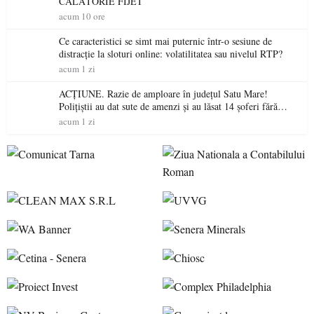
CĂLĂTORIE FIJET
acum 10 ore
Ce caracteristici se simt mai puternic într-o sesiune de
distracție la sloturi online: volatilitatea sau nivelul RTP?
acum 1 zi
ACȚIUNE. Razie de amploare în județul Satu Mare!
Polițiștii au dat sute de amenzi și au lăsat 14 șoferi fără
permis într-o singură zi
acum 1 zi