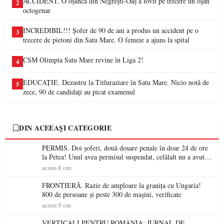
ACCIDENT. O oșancă din Negrești-Oaș a lovit pe trecere un oșan
2
octogenar
INCREDIBIL!!! Șofer de 90 de ani a produs un accident pe o
3
trecere de pietoni din Satu Mare. O femeie a ajuns la spital
CSM Olimpia Satu Mare revine în Liga 2!
4
EDUCAȚIE. Dezastru la Titluraziare în Satu Mare. Nicio notă de
5
zece, 90 de candidați au picat examenul
DIN ACEEAȘI CATEGORIE
PERMIS. Doi șoferi, două dosare penale în doar 24 de ore
la Petea! Unul avea permisul suspendat, celălalt nu a avut
niciodată permis
acum 8 ore
FRONTIERĂ. Razie de amploare la granița cu Ungaria!
800 de persoane și peste 300 de mașini, verificate
acum 9 ore
VERTICALI PENTRU ROMÂNIA: JURNAL DE