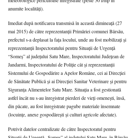
meteorologice periculoase înregistrate (peste 50 l/mp în
anumite localităţi).
Imediat după notificarea transmisă în această dimineaţă (27
mai 2015) de către reprezentanţii Primăriei comunei Bârsău,
prefectul s-a deplasat la faţa locului, unde au fost mobilizaţi şi
reprezentanţii Inspectoratului pentru Situaţii de Urgenţă
“Someş” al judeţului Satu Mare, Inspectoratului Judeţean de
Jandarmi, Inspectoratului de Poliţie cât şi reprezentanţii
Sistemului de Gospodărire a Apelor Române, cei ai Direcţiei
de Sănătate Publică şi ai Direcţiei Sanitar Veterinare şi pentru
Siguranţa Alimentelor Satu Mare. Situaţia a fost gestionată
astfel încât nu s-au înregistrat pierderi de vieţi omeneşti, însă,
din păcate, au fost înregistrate pagube materiale însemnate
(locuinţe, anexe gospodăreşti şi culturi agricole afectate).
Potrivit datelor centralizate de către Inspectoratul pentru
Situaţii de Urgenţă „Someş” al judeţului Satu Mare, în Bârsău