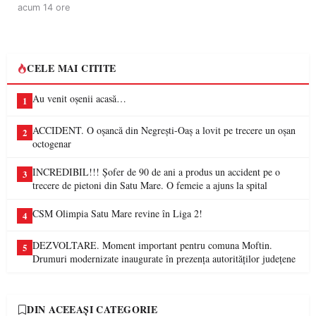
acum 14 ore
CELE MAI CITITE
Au venit oșenii acasă…
1
ACCIDENT. O oșancă din Negrești-Oaș a lovit pe trecere un oșan
2
octogenar
INCREDIBIL!!! Șofer de 90 de ani a produs un accident pe o
3
trecere de pietoni din Satu Mare. O femeie a ajuns la spital
CSM Olimpia Satu Mare revine în Liga 2!
4
DEZVOLTARE. Moment important pentru comuna Moftin.
5
Drumuri modernizate inaugurate în prezența autorităților județene
DIN ACEEAȘI CATEGORIE