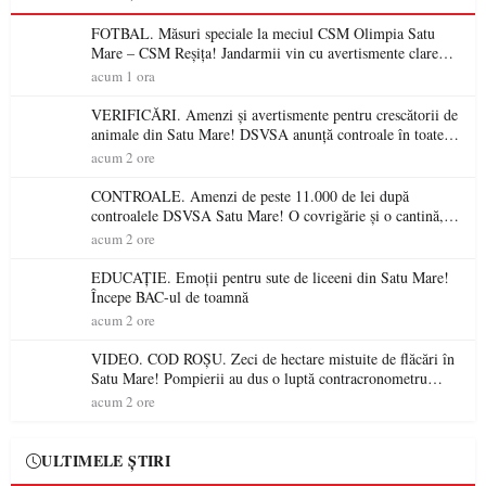
FOTBAL. Măsuri speciale la meciul CSM Olimpia Satu
Mare – CSM Reșița! Jandarmii vin cu avertismente clare
pentru suporteri
acum 1 ora
VERIFICĂRI. Amenzi și avertismente pentru crescătorii de
animale din Satu Mare! DSVSA anunță controale în toate
gospodăriile și face apel la respectarea legii
acum 2 ore
CONTROALE. Amenzi de peste 11.000 de lei după
controalele DSVSA Satu Mare! O covrigărie și o cantină,
sancționate pentru nereguli
acum 2 ore
EDUCAȚIE. Emoții pentru sute de liceeni din Satu Mare!
Începe BAC-ul de toamnă
acum 2 ore
VIDEO. COD ROȘU. Zeci de hectare mistuite de flăcări în
Satu Mare! Pompierii au dus o luptă contracronometru
pentru a salva o pădure de la dezastru
acum 2 ore
ULTIMELE ȘTIRI