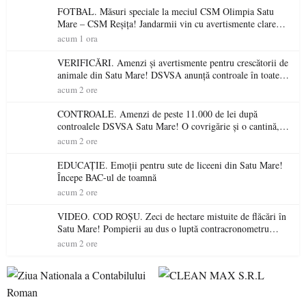
FOTBAL. Măsuri speciale la meciul CSM Olimpia Satu
Mare – CSM Reșița! Jandarmii vin cu avertismente clare
pentru suporteri
acum 1 ora
VERIFICĂRI. Amenzi și avertismente pentru crescătorii de
animale din Satu Mare! DSVSA anunță controale în toate
gospodăriile și face apel la respectarea legii
acum 2 ore
CONTROALE. Amenzi de peste 11.000 de lei după
controalele DSVSA Satu Mare! O covrigărie și o cantină,
sancționate pentru nereguli
acum 2 ore
EDUCAȚIE. Emoții pentru sute de liceeni din Satu Mare!
Începe BAC-ul de toamnă
acum 2 ore
VIDEO. COD ROȘU. Zeci de hectare mistuite de flăcări în
Satu Mare! Pompierii au dus o luptă contracronometru
pentru a salva o pădure de la dezastru
acum 2 ore