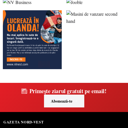
Primește ziarul gratuit pe email!
Abonează-te
GAZETA NORD-VEST