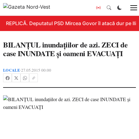
REPLICĂ. Deputatul PSD Mircea Govor îl atacă dur pe Ilie B
BILANŢUL inundaţiilor de azi. ZECI de
case INUNDATE şi oameni EVACUAŢI
LOCALE
27.05.2015 00:00
•