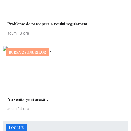
Probleme de percepere a noului regulament
acum 13 ore
BURSA ZVONURILOR
Au venit oșenii acasă…
acum 14 ore
LOCALE