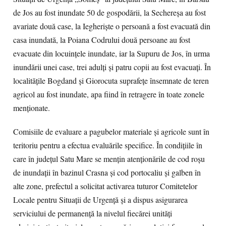
de Jos au fost inundate 50 de gospodării, la Sechereşa au fost
avariate două case, la Iegherişte o persoană a fost evacuată din
casa inundată, la Poiana Codrului două persoane au fost
evacuate din locuinţele inundate, iar la Supuru de Jos, în urma
inundării unei case, trei adulţi şi patru copii au fost evacuaţi. În
localităţile Bogdand şi Giorocuta suprafeţe însemnate de teren
agricol au fost inundate, apa fiind în retragere în toate zonele
menţionate.
Comisiile de evaluare a pagubelor materiale şi agricole sunt în
teritoriu pentru a efectua evaluările specifice. În condiţiile în
care în judeţul Satu Mare se menţin atenţionările de cod roşu
de inundaţii în bazinul Crasna şi cod portocaliu şi galben în
alte zone, prefectul a solicitat activarea tuturor Comitetelor
Locale pentru Situaţii de Urgenţă şi a dispus asigurarea
serviciului de permanenţă la nivelul fiecărei unităţi