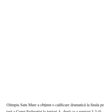
Olimpia Satu Mare a obţinut o calificare dramatică la finala pe
țară a Cupei Federației la juniori A, după ce a remizat 3-3 (0-