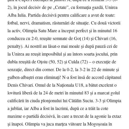
2), în jocul decisiv de pe „Cetate”, cu formaţia gazdă, Unirea
Alba Iulia. Partida decisivă pentru calificare a avut de toate:
fotbal, nervi, dramatism, răsturnări de situație. Cu două victorii
la activ, Olimpia Satu Mare a început perfect și în minutul 16
conducea cu 2-0, reușite semnate de Goț (14) și Chivari (16,
penalty). Ai nostril au lăsat-o mai moale şi după pauză cei de
la Unirea au reușit imposibilul și au întors soarta jocului, prin
dubla reușită de Oțoiu (50, 52) și Culda (72) – o execuție de
senzație, direct din corner. De la 0-2, la 3-2 în 22 de minute și
galben-albaştri erau eliminaţi! N-a fost însă de accord căpitanul
Denis Chivari. Omul de la Naţionala U18, a bătut excelent o
lovitură liberă de la 24 de metri în minutul 83 şi a marcat golul
calificării în ciuda plonjonului lui Cătălin Suciu. 3-3 și Olimpia
a jubliat, iar Alba a fost în lacrimi, după ce a trăit la cote
maxime o partidă decisivă, în care a trecut de la agonie la extaz
și înapoi. Olimpia va juca marţea viitoare la Mogoşoaia în