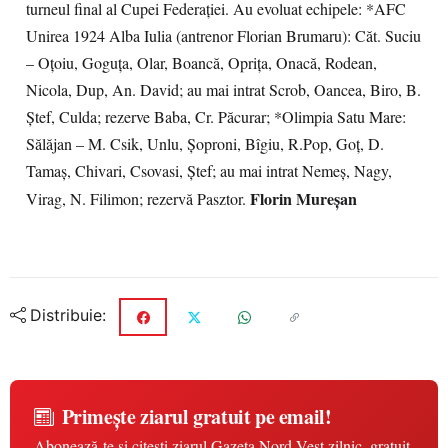
turneul final al Cupei Federaţiei. Au evoluat echipele: *AFC
Unirea 1924 Alba Iulia (antrenor Florian Brumaru): Căt. Suciu
– Oțoiu, Goguța, Olar, Boancă, Oprița, Onacă, Rodean,
Nicola, Dup, An. David; au mai intrat Scrob, Oancea, Biro, B.
Ștef, Culda; rezerve Baba, Cr. Păcurar; *Olimpia Satu Mare:
Sălăjan – M. Csik, Unlu, Șoproni, Bîgiu, R.Pop, Goț, D.
Tamaș, Chivari, Csovasi, Ştef; au mai intrat Nemeș, Nagy,
Florin Mureşan
Virag, N. Filimon; rezervă Pasztor.
Distribuie:
Primește ziarul gratuit pe email!
Abonează-te și citești ziarul Gazeta Nord-Vest zilnic, gratuit.