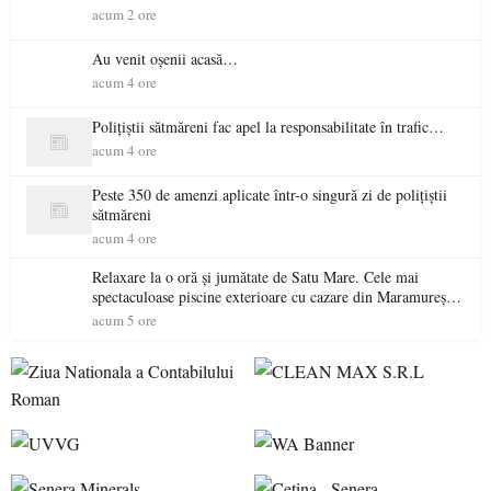
acum 2 ore
Au venit oșenii acasă…
acum 4 ore
Polițiștii sătmăreni fac apel la responsabilitate în trafic…
acum 4 ore
Peste 350 de amenzi aplicate într-o singură zi de polițiștii
sătmăreni
acum 4 ore
Relaxare la o oră și jumătate de Satu Mare. Cele mai
spectaculoase piscine exterioare cu cazare din Maramureș,
ideale pentru o escapadă de vară
acum 5 ore