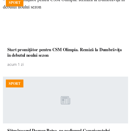
SPORT
Start promițător pentru CSM Olimpia. Remiză la Dumbrăvița
în debutul noului sezon
acum 1 zi
SPORT
Sătmăreanul Darren Betea, pe podiumul Campionatului