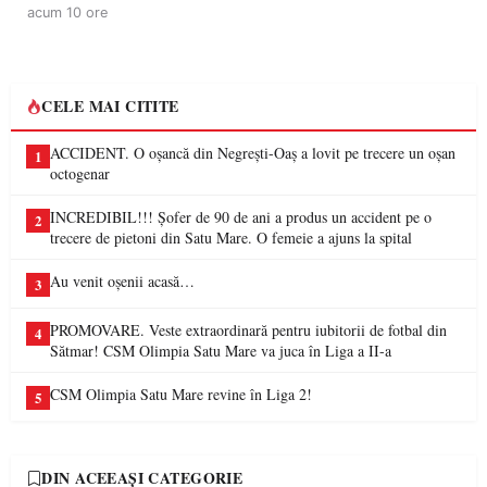
acum 10 ore
CELE MAI CITITE
ACCIDENT. O oșancă din Negrești-Oaș a lovit pe trecere un oșan
1
octogenar
INCREDIBIL!!! Șofer de 90 de ani a produs un accident pe o
2
trecere de pietoni din Satu Mare. O femeie a ajuns la spital
Au venit oșenii acasă…
3
PROMOVARE. Veste extraordinară pentru iubitorii de fotbal din
4
Sătmar! CSM Olimpia Satu Mare va juca în Liga a II-a
CSM Olimpia Satu Mare revine în Liga 2!
5
DIN ACEEAȘI CATEGORIE