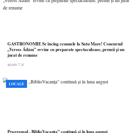
GASTRONOMIE Se încing ceaunele la Satu Mare! Concursul
„Veress Ádám” revine cu preparate spectaculoase, premii și un
jurat de renume
acum 1 zi
LOCALE
Programul „BiblioVacanța” continuă și în luna august