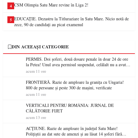
CSM Olimpia Satu Mare revine în Liga 2!
4
EDUCAȚIE. Dezastru la Titluraziare în Satu Mare. Nicio notă de
5
zece, 90 de candidați au picat examenul
DIN ACEEAȘI CATEGORIE
PERMIS. Doi șoferi, două dosare penale în doar 24 de ore
la Petea! Unul avea permisul suspendat, celălalt nu a avut
niciodată permis
acum 11 ore
FRONTIERĂ. Razie de amploare la granița cu Ungaria!
800 de persoane și peste 300 de mașini, verificate
acum 11 ore
VERTICALI PENTRU ROMÂNIA: JURNAL DE
CĂLĂTORIE FIJET
acum 13 ore
ACȚIUNE. Razie de amploare în județul Satu Mare!
Polițiștii au dat sute de amenzi și au lăsat 14 șoferi fără