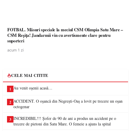
FOTBAL. Măsuri speciale la meciul CSM Olimpia Satu Mare –
CSM Reșița! Jandarmii vin cu avertismente clare pentru
suporteri
acum 1 zi
CELE MAI CITITE
Au venit oșenii acasă…
1
ACCIDENT. O oșancă din Negrești-Oaș a lovit pe trecere un oșan
2
octogenar
INCREDIBIL!!! Șofer de 90 de ani a produs un accident pe o
3
trecere de pietoni din Satu Mare. O femeie a ajuns la spital