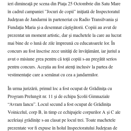
ieri dimineaţă pe scena din Piaţa 25 Octombrie din Satu Mare
în cadrul campaniei ”Jocuri de copii” inițiată de Inspectoratul
Judeţean de Jandarmi în parteneriat cu Radio Transilvania și
Fundația Maria şi-a desemnat câştigătorii. Copiii au avut de
prezentat un moment artistic, dar și machetele la care au lucrat
mai bine de o lună de zile împreună cu educatoarele lor. În
concurs au fost înscrise zece unităţi de învățământ, iar juriul a
avut o misiune grea pentru că toții copiii s-au pregătit serios
pentru concurs. Aceştia au fost atenți inclusiv la partea de
vestimentaţie care a semănat cu cea a jandarmilor.
În urma jurizării, primul loc a fost ocupat de Grădiniţa cu
Program Prelungit nr. 11 şi de echipa Şcolii Gimnaziale
“Avram Iancu”. Locul secund a fost ocupat de Grădiniţa
Voinicelul, corp B, în timp ce echipajele corpurilor A şi C ale
aceleiaşi grădiniţe s-au clasat pe locul trei. Toate machetele
prezentate vor fi expuse în holul Inspectoratului Județean de