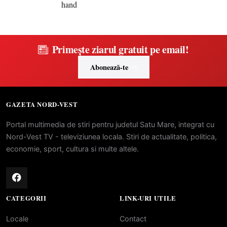
Primește ziarul gratuit pe email!
Abonează-te
GAZETA NORD-VEST
Portal multimedia de stiri pentru judetul Satu Mare, integrat cu
Nord-Vest TV - televiziunea locala. Stiri de actualitate, politica,
economie, sport, cultura si multe altele.
CATEGORII
LINK-URI UTILE
Locale
Contact