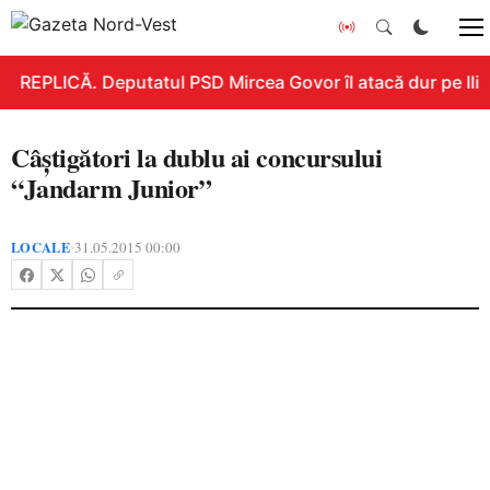
REPLICĂ. Deputatul PSD Mircea Govor îl atacă dur pe Ilie B
Câştigători la dublu ai concursului
“Jandarm Junior”
LOCALE
31.05.2015 00:00
•