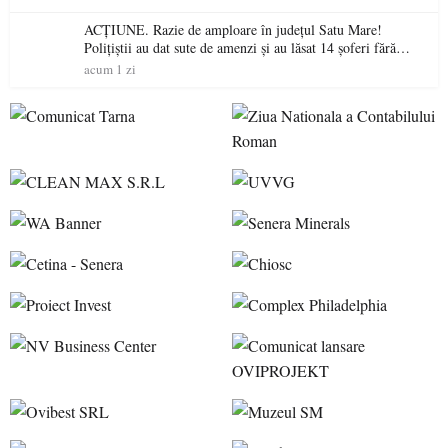
ACȚIUNE. Razie de amploare în județul Satu Mare!
Polițiștii au dat sute de amenzi și au lăsat 14 șoferi fără
permis într-o singură zi
acum 1 zi