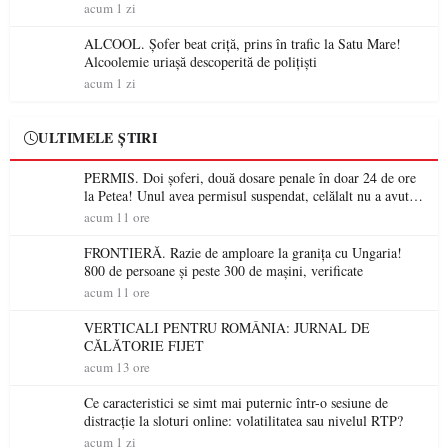
permis într-o singură zi
acum 1 zi
ALCOOL. Șofer beat criță, prins în trafic la Satu Mare!
Alcoolemie uriașă descoperită de polițiști
acum 1 zi
ULTIMELE ȘTIRI
PERMIS. Doi șoferi, două dosare penale în doar 24 de ore
la Petea! Unul avea permisul suspendat, celălalt nu a avut
niciodată permis
acum 11 ore
FRONTIERĂ. Razie de amploare la granița cu Ungaria!
800 de persoane și peste 300 de mașini, verificate
acum 11 ore
VERTICALI PENTRU ROMÂNIA: JURNAL DE
CĂLĂTORIE FIJET
acum 13 ore
Ce caracteristici se simt mai puternic într-o sesiune de
distracție la sloturi online: volatilitatea sau nivelul RTP?
acum 1 zi