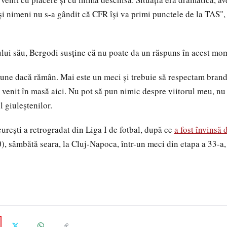
i nimeni nu s-a gândit că CFR își va primi punctele de la TAS", 
rului său, Bergodi susține că nu poate da un răspuns în acest mo
pune dacă rămân. Mai este un meci și trebuie să respectam brand
u venit în masă aici. Nu pot să pun nimic despre viitorul meu, nu
l giuleștenilor.
rești a retrogradat din Liga I de fotbal, după ce
a fost învinsă
0), sâmbătă seara, la Cluj-Napoca, într-un meci din etapa a 33-a