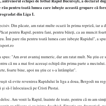
, antrenorul echipei de fotbal Rapid București, a declarat du
are rău pentru toată lumea care iubește această grupare că fo
trogradat din Liga I.
cisiv. Din păcate, am ratat multe ocazii în prima repriză, iar a d
Păcat pentru Rapid, pentru fani, pentru băieți, ca au muncit foart
eu. Îmi pare rău pentru toată lumea care iubește Rapidul'', a spu
isport.ro
a spus: ''Am avut avantaj numeric, dar am ratat mult. Nu știu ce 
entru că nu a mai fost aceeași echipă din prima parte a meciului
rte, foarte bine, apoi nu știu ce s-a întâmplat".
eușit să evite revenirea Rapidului în liga a doua, Bergodi nu reg
i și să-l înlocuiască pe Cristi Pustai.
 deloc. Am venit la Rapid, înainte de toate, pentru că m-am simțit
venit cu plăcere și cu inima deschisă. Situația era dramatică, a