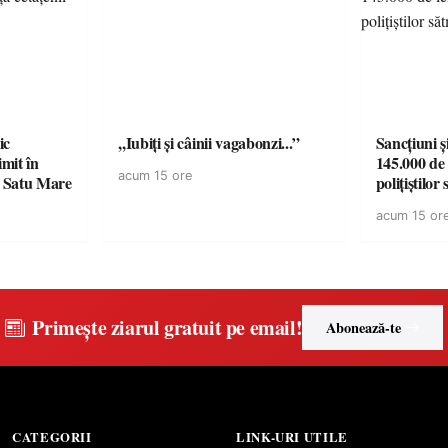
ic
,,Iubiți și câinii vagabonzi...”
Sancțiuni ș
mit în
145.000 de 
acum 15 ore
n Satu Mare
polițiștilor
acum 15 or
Primește ziarul gratuit pe email!
Abonează-te
CATEGORII
LINK-URI UTILE