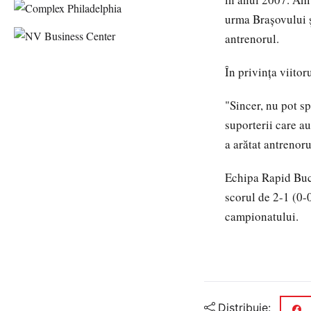
urma Brașovului ș
antrenorul.
În privința viito
"Sincer, nu pot s
suporterii care a
a arătat antrenoru
Echipa Rapid Bucu
scorul de 2-1 (0-
campionatului.
Distribuie: