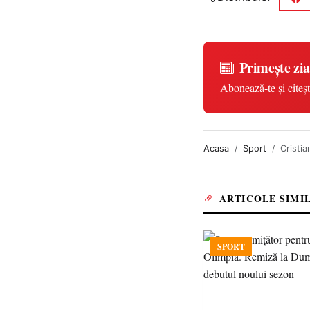
Primește zia
Abonează-te și citeșt
Acasa
Sport
Cristia
ARTICOLE SIMI
SPORT