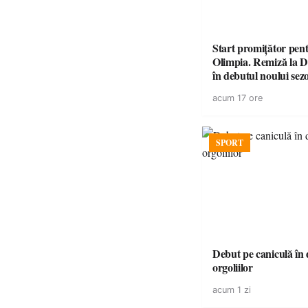
Start promițător pe
Olimpia. Remiză la 
în debutul noului sez
acum 17 ore
SPORT
Debut pe caniculă în duelul
orgoliilor
acum 1 zi