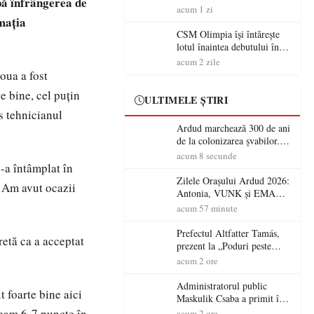
pă înfrângerea de
acum 1 zi
rmația
CSM Olimpia își întărește
lotul înaintea debutului în
Liga 2
acum 2 zile
oua a fost
e bine, cel puțin
ULTIMELE ȘTIRI
s tehnicianul
Ardud marchează 300 de ani
de la colonizarea șvabilor.
Jubileul va fi sărbătorit pe 8
acum 8 secunde
august
s-a întâmplat în
Zilele Orașului Ardud 2026:
. Am avut ocazii
Antonia, VUNK și EMAA
urcă pe scena Cetății Ardud.
acum 57 minute
Intrarea este liberă
Prefectul Altfatter Tamás,
retă ca a acceptat
prezent la „Poduri peste
granițe – Zilele Diasporei
acum 2 ore
Sătmărene”
Administratorul public
 foarte bine aici
Maskulik Csaba a primit în
audiență cetățenii din Satu
veam 6-7 puncte în
acum 2 ore