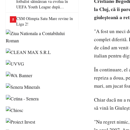
Cristiano Begodi
fotbalist sătmărean va evolua în
UEFA Youth League după
la Cluj, că îi p
transferul la Farul Constanța
giuleșteană a re
CSM Olimpia Satu Mare revine în
5
Liga 2!
"A fost un meci de
complet diferită. 
de când am venit 
italian pentru dig
În continuare, el 
repriza a doua, p
mari, am jucat foa
Chiar dacă nu a r
să vină în Giuleșt
"Nu regret nimic,
în anul 2007. Am 