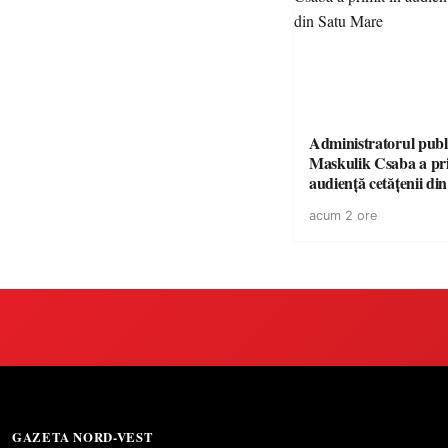
Administratorul publ
Maskulik Csaba a pri
audiență cetățenii di
acum 2 ore
GAZETA NORD-VEST