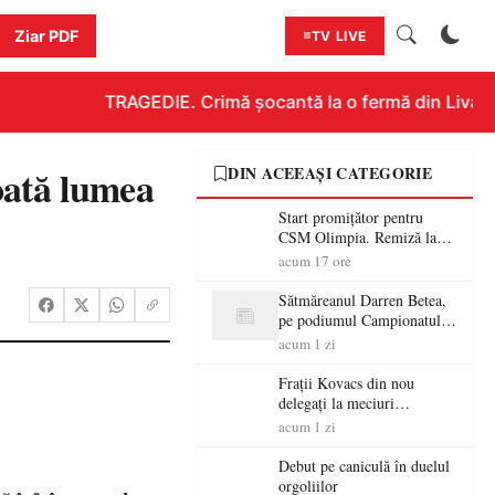
Ziar PDF
TV LIVE
TRAGEDIE. Crimă șocantă la o fermă din Livada!!
oată lumea
DIN ACEEAȘI CATEGORIE
Start promițător pentru
CSM Olimpia. Remiză la
Dumbrăvița în debutul
acum 17 ore
noului sezon
Sătmăreanul Darren Betea,
pe podiumul Campionatului
European RMC CE, după
acum 1 zi
un duel spectaculos cu fiul
lui Kimi Räikkönen
Frații Kovacs din nou
delegați la meciuri
importante în Europa
acum 1 zi
Debut pe caniculă în duelul
orgoliilor