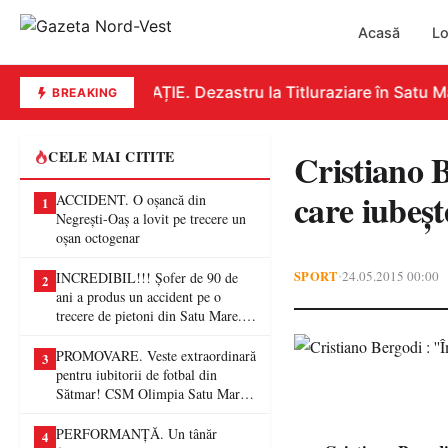
Acasă
Lo
EDUCAȚIE. Dezastru la Titluraziare în Satu Mar
BREAKING
Cristiano B
CELE MAI CITITE
care iubeșt
ACCIDENT. O oșancă din
1
Negrești-Oaș a lovit pe trecere un
oșan octogenar
SPORT
24.05.2015 00:00
•
INCREDIBIL!!! Șofer de 90 de
2
ani a produs un accident pe o
trecere de pietoni din Satu Mare. O
femeie a ajuns la spital
PROMOVARE. Veste extraordinară
3
pentru iubitorii de fotbal din
Sătmar! CSM Olimpia Satu Mare
va juca în Liga a II-a
PERFORMANȚĂ. Un tânăr
4