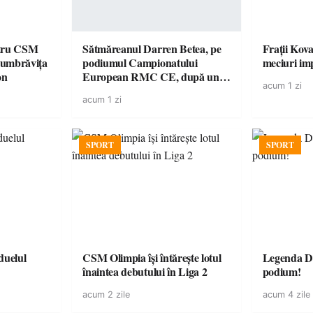
ntru CSM
Sătmăreanul Darren Betea, pe
Frații Kova
Dumbrăvița
podiumul Campionatului
meciuri im
on
European RMC CE, după un
acum 1 zi
duel spectaculos cu fiul lui Kimi
acum 1 zi
Räikkönen
SPORT
SPORT
CSM Olimpia își întărește lotul
Legenda Da
înaintea debutului în Liga 2
podium!
acum 2 zile
acum 4 zile