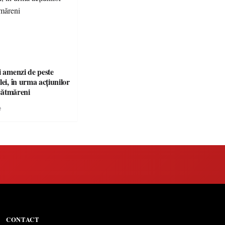
i amenzi de peste
lei, în urma acțiunilor
 sătmăreni
e
CONTACT