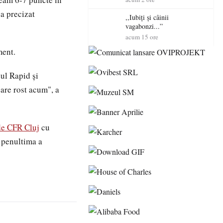
Mare
a precizat
,,Iubiți și câinii
vagabonzi...”
acum 15 ore
ment.
ul Rapid și
 are rost acum", a
 de CFR Cluj
cu
, penultima a