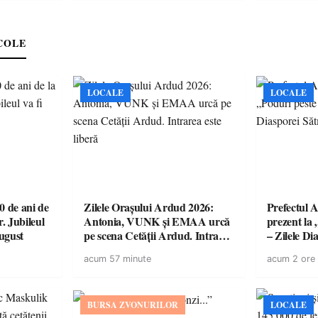
COLE
LOCALE
LOCALE
 de ani de
Zilele Orașului Ardud 2026:
Prefectul A
r. Jubileul
Antonia, VUNK și EMAA urcă
prezent la 
august
pe scena Cetății Ardud. Intrarea
– Zilele D
este liberă
acum 57 minute
acum 2 ore
BURSA ZVONURILOR
LOCALE