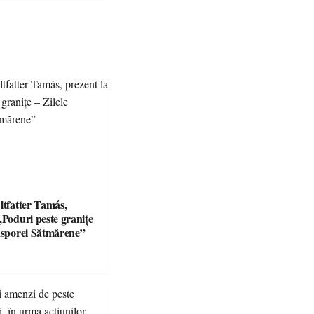
ltfatter Tamás,
„Poduri peste granițe
iasporei Sătmărene”