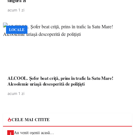
singură zi
acum 1 zi
LOCALE
ALCOOL. Șofer beat criță, prins în trafic la Satu Mare!
Alcoolemie uriașă descoperită de polițiști
acum 1 zi
CELE MAI CITITE
Au venit oșenii acasă…
1