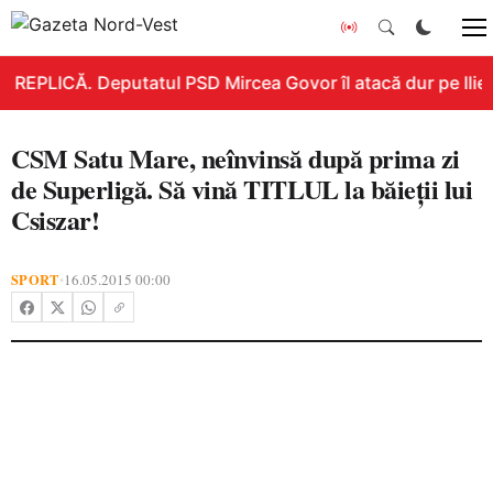
REPLICĂ. Deputatul PSD Mircea Govor îl atacă dur pe Ilie B
CSM Satu Mare, neînvinsă după prima zi
de Superligă. Să vină TITLUL la băieţii lui
Csiszar!
SPORT
16.05.2015 00:00
•