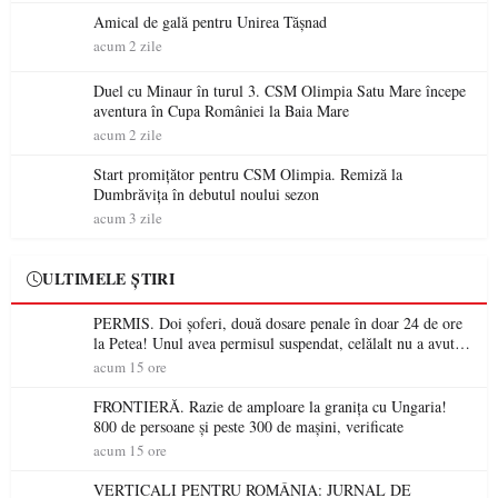
Amical de gală pentru Unirea Tășnad
acum 2 zile
Duel cu Minaur în turul 3. CSM Olimpia Satu Mare începe
aventura în Cupa României la Baia Mare
acum 2 zile
Start promițător pentru CSM Olimpia. Remiză la
Dumbrăvița în debutul noului sezon
acum 3 zile
ULTIMELE ȘTIRI
PERMIS. Doi șoferi, două dosare penale în doar 24 de ore
la Petea! Unul avea permisul suspendat, celălalt nu a avut
niciodată permis
acum 15 ore
FRONTIERĂ. Razie de amploare la granița cu Ungaria!
800 de persoane și peste 300 de mașini, verificate
acum 15 ore
VERTICALI PENTRU ROMÂNIA: JURNAL DE