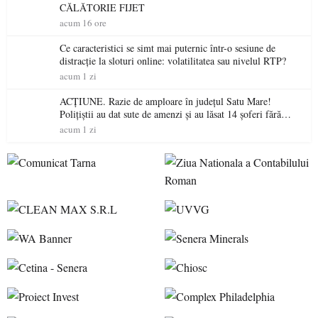
CĂLĂTORIE FIJET
acum 16 ore
Ce caracteristici se simt mai puternic într-o sesiune de
distracție la sloturi online: volatilitatea sau nivelul RTP?
acum 1 zi
ACȚIUNE. Razie de amploare în județul Satu Mare!
Polițiștii au dat sute de amenzi și au lăsat 14 șoferi fără
permis într-o singură zi
acum 1 zi