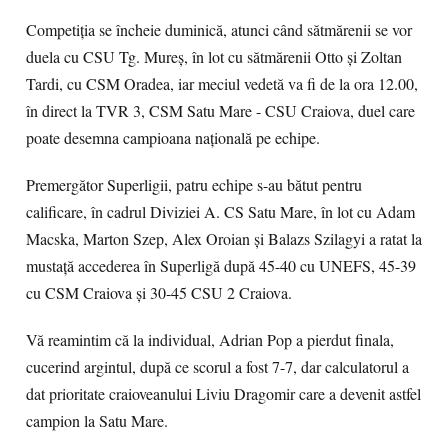
Competiţia se încheie duminică, atunci când sătmărenii se vor
duela cu CSU Tg. Mureş, în lot cu sătmărenii Otto şi Zoltan
Tardi, cu CSM Oradea, iar meciul vedetă va fi de la ora 12.00,
în direct la TVR 3, CSM Satu Mare - CSU Craiova, duel care
poate desemna campioana naţională pe echipe.
Premergător Superligii, patru echipe s-au bătut pentru
calificare, în cadrul Diviziei A. CS Satu Mare, în lot cu Adam
Macska, Marton Szep, Alex Oroian şi Balazs Szilagyi a ratat la
mustaţă accederea în Superligă după 45-40 cu UNEFS, 45-39
cu CSM Craiova şi 30-45 CSU 2 Craiova.
Vă reamintim că la individual, Adrian Pop a pierdut finala,
cucerind argintul, după ce scorul a fost 7-7, dar calculatorul a
dat prioritate craioveanului Liviu Dragomir care a devenit astfel
campion la Satu Mare.