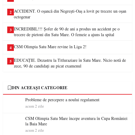
ACCIDENT. O oșancă din Negrești-Oaș a lovit pe trecere un oșan
2
octogenar
INCREDIBIL!!! Șofer de 90 de ani a produs un accident pe o
3
trecere de pietoni din Satu Mare. O femeie a ajuns la spital
CSM Olimpia Satu Mare revine în Liga 2!
4
EDUCAȚIE. Dezastru la Titluraziare în Satu Mare. Nicio notă de
5
zece, 90 de candidați au picat examenul
DIN ACEEAȘI CATEGORIE
Probleme de percepere a noului regulament
acum 2 zile
CSM Olimpia Satu Mare începe aventura în Cupa României
la Baia Mare
acum 2 zile