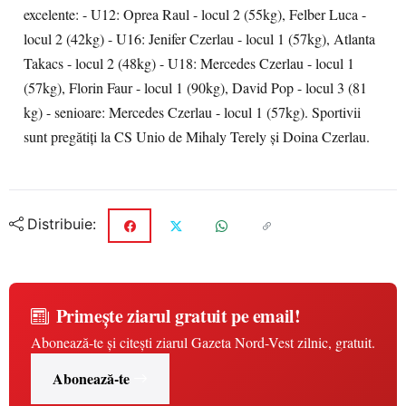
excelente: - U12: Oprea Raul - locul 2 (55kg), Felber Luca -
locul 2 (42kg) - U16: Jenifer Czerlau - locul 1 (57kg), Atlanta
Takacs - locul 2 (48kg) - U18: Mercedes Czerlau - locul 1
(57kg), Florin Faur - locul 1 (90kg), David Pop - locul 3 (81
kg) - senioare: Mercedes Czerlau - locul 1 (57kg). Sportivii
sunt pregătiţi la CS Unio de Mihaly Terely şi Doina Czerlau.
Distribuie:
Primește ziarul gratuit pe email!
Abonează-te și citești ziarul Gazeta Nord-Vest zilnic, gratuit.
Abonează-te