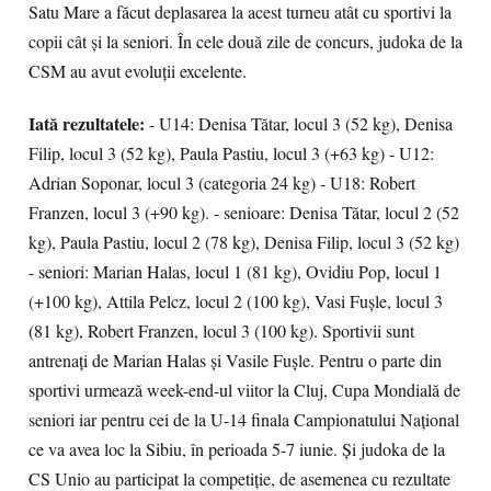
Satu Mare a făcut deplasarea la acest turneu atât cu sportivi la
copii cât și la seniori. În cele două zile de concurs, judoka de la
CSM au avut evoluţii excelente.
Iată rezultatele:
- U14: Denisa Tătar, locul 3 (52 kg), Denisa
Filip, locul 3 (52 kg), Paula Pastiu, locul 3 (+63 kg) - U12:
Adrian Soponar, locul 3 (categoria 24 kg) - U18: Robert
Franzen, locul 3 (+90 kg). - senioare: Denisa Tătar, locul 2 (52
kg), Paula Pastiu, locul 2 (78 kg), Denisa Filip, locul 3 (52 kg)
- seniori: Marian Halas, locul 1 (81 kg), Ovidiu Pop, locul 1
(+100 kg), Attila Pelcz, locul 2 (100 kg), Vasi Fușle, locul 3
(81 kg), Robert Franzen, locul 3 (100 kg). Sportivii sunt
antrenați de Marian Halas și Vasile Fușle. Pentru o parte din
sportivi urmează week-end-ul viitor la Cluj, Cupa Mondială de
seniori iar pentru cei de la U-14 finala Campionatului Național
ce va avea loc la Sibiu, în perioada 5-7 iunie. Şi judoka de la
CS Unio au participat la competiţie, de asemenea cu rezultate