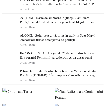
distracție la sloturi online: volatilitatea sau nivelul RTP?
acum 9 ore
ACȚIUNE. Razie de amploare în județul Satu Mare!
Polițiștii au dat sute de amenzi și au lăsat 14 șoferi fără
permis într-o singură zi
acum 10 ore
ALCOOL. Șofer beat criță, prins în trafic la Satu Mare!
Alcoolemie uriașă descoperită de polițiști
acum 10 ore
INCONȘTIENȚĂ. Un oșan de 72 de ani, prins la volan
fără permis! Polițiștii l-au cadorosit cu un dosar penal
acum 10 ore
Patronatul Producătorilor Industriali de Medicamente din
România (PRIMER): “Întreruperea alimentării cu energie
electrică a fabricilor de medicamente va pune în pericol
acum 10 ore
accesul pacienților la medicamente esențiale