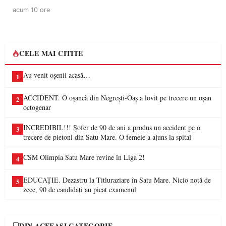
acum 10 ore
CELE MAI CITITE
Au venit oșenii acasă…
1
ACCIDENT. O oșancă din Negrești-Oaș a lovit pe trecere un oșan
2
octogenar
INCREDIBIL!!! Șofer de 90 de ani a produs un accident pe o
3
trecere de pietoni din Satu Mare. O femeie a ajuns la spital
CSM Olimpia Satu Mare revine în Liga 2!
4
EDUCAȚIE. Dezastru la Titluraziare în Satu Mare. Nicio notă de
5
zece, 90 de candidați au picat examenul
DIN ACEEAȘI CATEGORIE