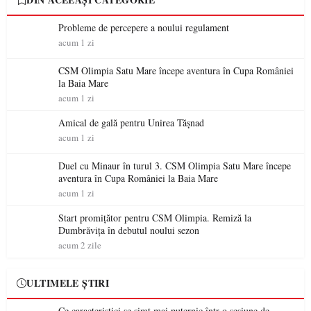
Probleme de percepere a noului regulament
acum 1 zi
CSM Olimpia Satu Mare începe aventura în Cupa României
la Baia Mare
acum 1 zi
Amical de gală pentru Unirea Tășnad
acum 1 zi
Duel cu Minaur în turul 3. CSM Olimpia Satu Mare începe
aventura în Cupa României la Baia Mare
acum 1 zi
Start promițător pentru CSM Olimpia. Remiză la
Dumbrăvița în debutul noului sezon
acum 2 zile
ULTIMELE ȘTIRI
Ce caracteristici se simt mai puternic într-o sesiune de