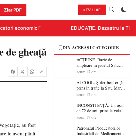
Ziar PDF
TV LIVE
catori economici”
EDUCAȚIE. Dezastru la Titlura
se de gheaţă
DIN ACEEAȘI CATEGORIE
ACȚIUNE. Razie de
amploare în județul Satu
Mare! Polițiștii au dat sute
acum 17 ore
de amenzi și au lăsat 14
șoferi fără permis într-o
ALCOOL. Șofer beat criță,
singură zi
prins în trafic la Satu Mare!
Alcoolemie uriașă
acum 17 ore
descoperită de polițiști
INCONȘTIENȚĂ. Un oșan
de 72 de ani, prins la volan
fără permis! Polițiștii l-au
acum 17 ore
cadorosit cu un dosar penal
vegetaţie, au fost
Patronatul Producătorilor
 care le avem până
Industriali de Medicamente