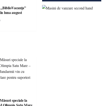
 „BiblioVacanța”
 în luna august
e
suri speciale la
M Olimpia Satu Mare