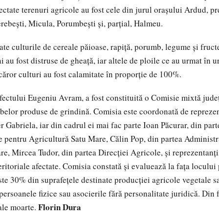
ectate terenuri agricole au fost cele din jurul oraşului Ardud, 
erebeşti, Micula, Porumbeşti şi, parţial, Halmeu.
ate culturile de cereale păioase, rapiţă, porumb, legume şi fruct
 au fost distruse de gheaţă, iar altele de ploile ce au urmat în u
căror culturi au fost calamitate în proporţie de 100%.
efectului Eugeniu Avram, a fost constituită o Comisie mixtă jud
belor produse de grindină. Comisia este coordonată de repreze
er Gabriela, iar din cadrul ei mai fac parte Ioan Păcurar, din par
ție pentru Agricultură Satu Mare, Călin Pop, din partea Administr
re, Mircea Tudor, din partea Direcţiei Agricole, şi reprezentanţi
eritoriale afectate. Comisia constată și evaluează la fața loculu
ste 30% din suprafeţele destinate producţiei agricole vegetale 
persoanele fizice sau asocierile fără personalitate juridică. Din f
Florin Dura
ale moarte.