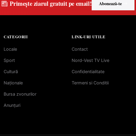
Primește ziarul gratuit pe email!
Abonează-te
CATEGORII
LINK-URI UTILE
Locale
Contact
Sport
Nord-Vest TV Live
Cultură
Confidentialitate
Naționale
Termeni si Conditii
Bursa zvonurilor
Anunțuri