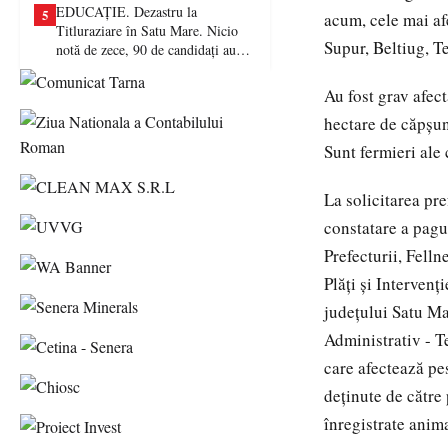
EDUCAȚIE. Dezastru la
5
acum, cele mai af
Titluraziare în Satu Mare. Nicio
Supur, Beltiug, T
notă de zece, 90 de candidați au
picat examenul
Au fost grav afect
hectare de căpşuni
Sunt fermieri ale 
La solicitarea pr
constatare a pagu
Prefecturii, Felln
Plăți și Interven
județului Satu Ma
Administrativ - T
care afectează pe
deţinute de către 
înregistrate anim