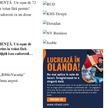
ENȚĂ. Un oșan de
prins la volan fără
țiștii l-au cadorosit
r penal
e