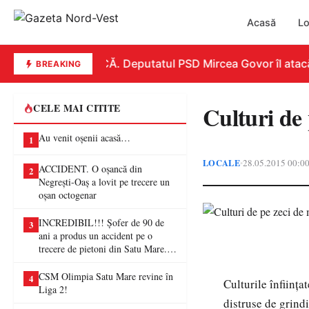
Acasă
Lo
REPLICĂ. Deputatul PSD Mircea Govor îl atacă du
BREAKING
Culturi de 
CELE MAI CITITE
Au venit oșenii acasă…
1
LOCALE
28.05.2015 00:0
•
ACCIDENT. O oșancă din
2
Negrești-Oaș a lovit pe trecere un
oșan octogenar
INCREDIBIL!!! Șofer de 90 de
3
ani a produs un accident pe o
trecere de pietoni din Satu Mare. O
femeie a ajuns la spital
CSM Olimpia Satu Mare revine în
4
Culturile înfiinţa
Liga 2!
distruse de grindi