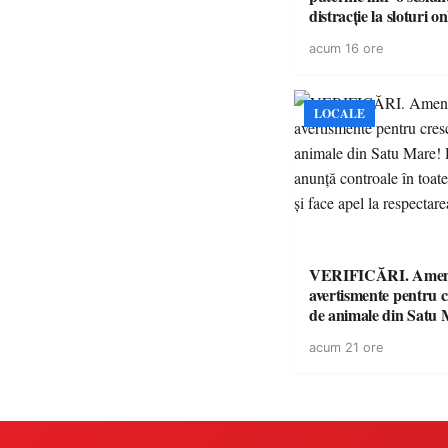
distracție la sloturi on
volatilitatea sau nive
acum 16 ore
LOCALE
VERIFICĂRI. Amenz
avertismente pentru c
de animale din Satu 
DSVSA anunță contro
acum 21 ore
toate gospodăriile și f
respectarea legii