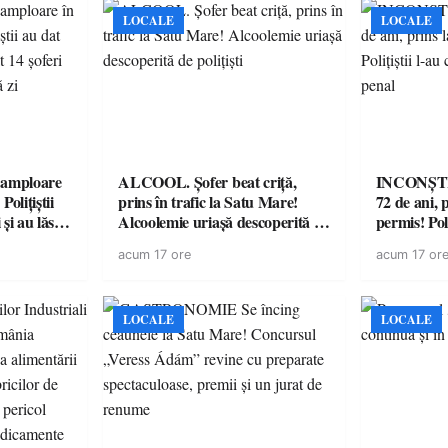
LOCALE
LOCALE
amploare
ALCOOL. Șofer beat criță,
INCONȘTI
olițiștii
prins în trafic la Satu Mare!
72 de ani, 
și au lăsat
Alcoolemie uriașă descoperită de
permis! Poli
într-o
polițiști
cu un dosa
acum 17 ore
acum 17 or
LOCALE
LOCALE