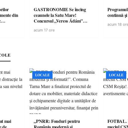
rilor
GASTRONOMIE Se încing
Programul
amente din
ceaunele la Satu Mare!
continuă și
:
Concursul „Veress Ádám”
acum 18 or
ării cu
revine cu preparate
acum 17 ore
ricilor de
spectaculoase, premii și un jurat
în pericol
de renume
e
COLE
LOCALE
LOCALE
imt mai
„PNRR: Fonduri pentru
FOTBAL. Mă
e de
România modernă și
meciul CS