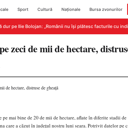
cale
Sport
Cultură
Naționale
Bursa zvonurilor
r pe Ilie Bolojan: „Românii nu își plătesc facturile cu indi
pe zeci de mii de hectare, distru
0
te pe mai bine de 20 de mii de hectare, aflate în diferite stadii de 
na care a căzut în judeţul nostru luni seara. Potrivit datelor pe