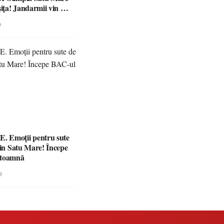
ța! Jandarmii vin cu
e clare pentru
e
 Emoții pentru sute
din Satu Mare! Începe
 toamnă
e