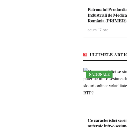
Patronatul Producăto
Industriali de Medic
România (PRIMER)
“Întreruperea aliment
acum 17 ore
energie electrică a fab
medicamente va pune 
accesul pacienților la
medicamente esențial
ULTIMELE ARTI
NAȚIONALE
Ce caracteristici se s
puternic într-o sesiun