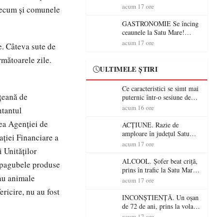
din România (PRIMER):
acum 17 ore
precum şi comunele
“Întreruperea alimentării cu
energie electrică a fabricilor
GASTRONOMIE Se încing
de medicamente va pune în
ceaunele la Satu Mare!
pericol accesul pacienților la
Concursul „Veress Ádám”
acum 17 ore
e. Câteva sute de
medicamente esențiale
revine cu preparate
spectaculoase, premii și un
rmătoarele zile.
jurat de renume
ULTIMELE ȘTIRI
Ce caracteristici se simt mai
eţeană de
puternic într-o sesiune de
distracție la sloturi online:
acum 16 ore
ntantul
volatilitatea sau nivelul
tea Agenției de
RTP?
ACȚIUNE. Razie de
amploare în județul Satu
ației Financiare a
Mare! Polițiștii au dat sute
acum 17 ore
i Unităţilor
de amenzi și au lăsat 14
șoferi fără permis într-o
ALCOOL. Șofer beat criță,
i pagubele produse
singură zi
prins în trafic la Satu Mare!
sau animale
Alcoolemie uriașă
acum 17 ore
descoperită de polițiști
ericire, nu au fost
INCONȘTIENȚĂ. Un oșan
de 72 de ani, prins la volan
fără permis! Polițiștii l-au
acum 17 ore