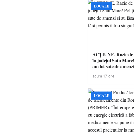
LOCALE
ACȚIUNE. Razie de 
în județul Satu Mare! P
au dat sute de amenzi 
14 șoferi fără permis 
acum 17 ore
singură zi
LOCALE