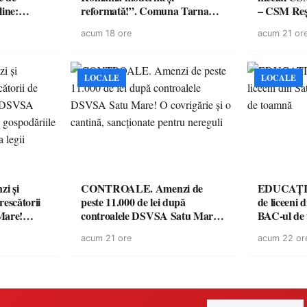
line:
reformată!”. Comuna Tarna
– CSM Reși
lul RTP?
Mare a finalizat proiectul de
avertisment
acum 18 ore
acum 21 or
dotare cu mobilier, materiale
suporteri
didactice și echipamente digitale
a unităților de învățământ
preuniversitar, finanțat prin
LOCALE
LOCALE
PNRR
i și
CONTROALE. Amenzi de
EDUCAȚIE.
rescătorii
peste 11.000 de lei după
de liceeni 
Mare!
controalele DSVSA Satu Mare!
BAC-ul de
ale în
O covrigărie și o cantină,
acum 21 ore
acum 22 or
ace apel la
sancționate pentru nereguli