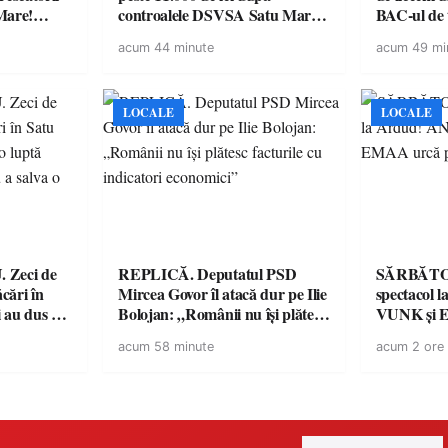
Mare!
controalele DSVSA Satu Mare!
BAC-ul de
ale în
O covrigărie și o cantină,
acum 44 minute
acum 49 mi
ace apel la
sancționate pentru nereguli
LOCALE
LOCALE
de
REPLICĂ. Deputatul PSD
SĂRBĂTO
ăcări în
Mircea Govor îl atacă dur pe Ilie
spectacol
 au dus o
Bolojan: „Românii nu își plătesc
VUNK și E
tru pentru
facturile cu indicatori
acum 58 minute
acum 2 ore
a dezastru
economici”