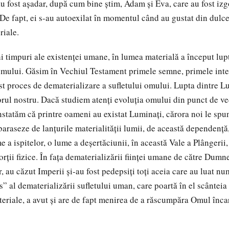
u fost aşadar, după cum bine ştim, Adam şi Eva, care au fost izg
e fapt, ei s-au autoexilat în momentul când au gustat din dulc
riale.
i timpuri ale existenţei umane, în lumea materială a început lup
omului. Găsim în Vechiul Testament primele semne, primele inter
 proces de dematerializare a sufletului omului. Lupta dintre L
iorul nostru. Dacă studiem atenţi evoluţia omului din punct de ve
tatăm că printre oameni au existat Luminaţi, cărora noi le spun
baraseze de lanţurile materialităţii lumii, de această dependenţă
e a ispitelor, o lume a deşertăciunii, în această Vale a Plângerii,
rţii fizice. În faţa dematerializării fiinţei umane de către Dumn
or, au căzut Imperii şi-au fost pedepsiţi toţi aceia care au luat nu
 al dematerializării sufletului uman, care poartă în el scânteia 
teriale, a avut şi are de fapt menirea de a răscumpăra Omul înca