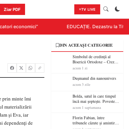
Ziar PDF
TV LIVE
atori economici”
EDUCAȚIE. Dezastru la Titluraz
DIN ACEEAȘI CATEGORIE
Simbolul de credinţă al
Bisericii Ortodoxe – Crezul
(3)
acum 1 zi
Dușmanul din nanounivers
acum 3 zile
Bolda, satul în care timpul
r prin minte îmi
încă mai șoptește. Povestea
ul materializării
unei vetre de codreni cu
acum 1 saptamana
peste patru secole de istorie
dam şi Eva, iar
Florin Fabian, între
eni dependenţi de
tribunele căzute și amintirile
care nu mor – „Stadionul