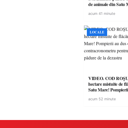
de animale din Satu 
DSVSA anunță contro
acum 41 minute
toate gospodăriile și f
respectarea legii
LOCALE
VIDEO. COD ROȘU. Zeci 
hectare mistuite de fl
Satu Mare! Pompierii
luptă contracronome
acum 52 minute
a salva o pădure de l