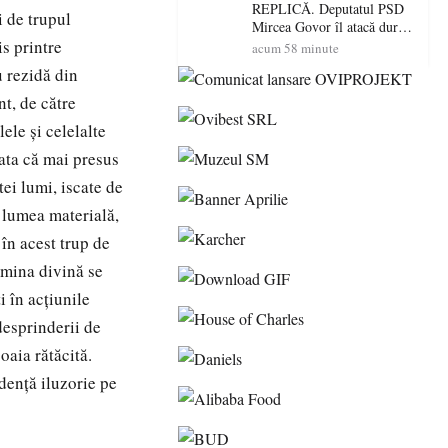
contracronometru pentru a
REPLICĂ. Deputatul PSD
i de trupul
salva o pădure de la dezastru
Mircea Govor îl atacă dur
s printre
pe Ilie Bolojan: „Românii
acum 58 minute
nu își plătesc facturile cu
rezidă din
indicatori economici”
nt, de către
ele şi celelalte
tata că mai presus
tei lumi, iscate de
 lumea materială,
 în acest trup de
umina divină se
i în acţiunile
esprinderii de
oaia rătăcită.
ndenţă iluzorie pe