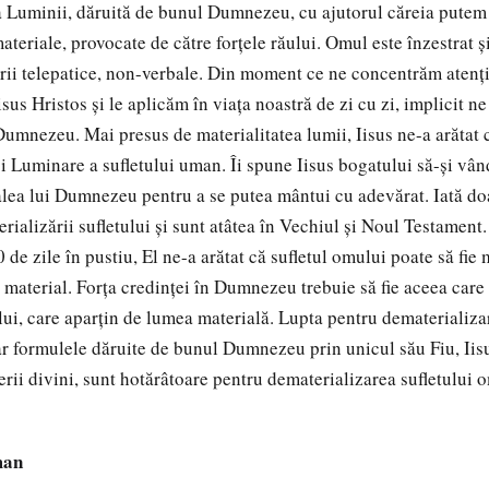
 Luminii, dăruită de bunul Dumnezeu, cu ajutorul căreia putem
materiale, provocate de către forţele răului. Omul este înzestrat ş
rii telepatice, non-verbale. Din moment ce ne concentrăm atenţ
Iisus Hristos şi le aplicăm în viaţa noastră de zi cu zi, implicit 
umnezeu. Mai presus de materialitatea lumii, Iisus ne-a arăta
i Luminare a sufletului uman. Îi spune Iisus bogatului să-şi vând
lea lui Dumnezeu pentru a se putea mântui cu adevărat. Iată do
rializării sufletului şi sunt atâtea în Vechiul şi Noul Testament
0 de zile în pustiu, El ne-a arătat că sufletul omului poate să fie
i material. Forţa credinţei în Dumnezeu trebuie să fie aceea care
ului, care aparţin de lumea materială. Lupta pentru dematerializa
r formulele dăruite de bunul Dumnezeu prin unicul său Fiu, Iisu
erii divini, sunt hotărâtoare pentru dematerializarea sufletului 
man