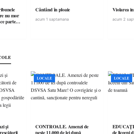
ribunele
Cântând în ploaie
Violarea in
care nu mor
acum 1 saptamana
acum 2 sap
ace parte
COLE
LOCALE
LOCALE
i și
CONTROALE. Amenzi de
EDUCAȚIE.
rescătorii
peste 11.000 de lei după
de liceeni 