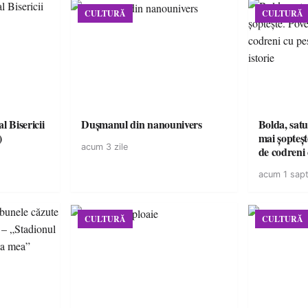
CULTURĂ
CULTURĂ
l Bisericii
Dușmanul din nanounivers
Bolda, satu
)
mai șopteșt
acum 3 zile
de codreni 
de istorie
acum 1 sap
CULTURĂ
CULTURĂ