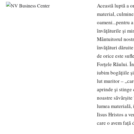
Această luptă a om
material, culmine
oameni...pentru
învăţăturile şi m
Mântuitorul nostru
învăţături dăruit
de orice este sufl
Forţele Răului. Î
iubim bogăţiile şi
lut muritor – „ca
aprinde şi stinge
noastre săvârşite
lumea materială, i
Iisus Hristos a ve
care o avem faţă d