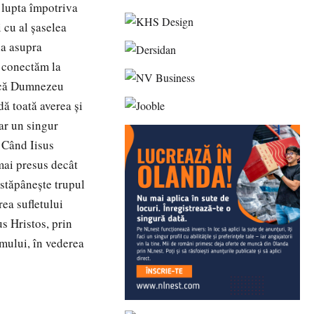
 lupta împotriva
i cu al şaselea
ia asupra
ne conectăm la
t că Dumnezeu
ă toată averea şi
ar un singur
. Când Iisus
 mai presus decât
 stăpâneşte trupul
rea sufletului
s Hristos, prin
omului, în vederea