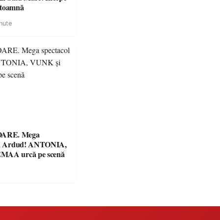
 toamnă
nute
ARE. Mega
 la Ardud! ANTONIA,
MAA urcă pe scenă