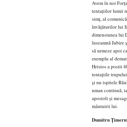
Avem în noi Forţa
tentaţiilor lumii 
simţ, al comunică
învăţăturilor lui 
dimensiunea lui D
înseamnă Iubire ş
să urmeze apoi ca
exemplu al demate
Hristos a postit 4
tentaţiile trupulu
şi nu ispitele Ră
uman continuă, ia
apostoli şi mesag
mântuirii lui.
Dumitru Ţimer