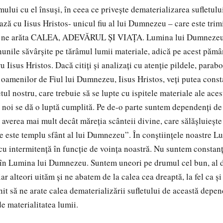
ului cu el însuşi, în ceea ce priveşte dematerializarea sufletulu
ază cu Iisus Hristos- unicul fiu al lui Dumnezeu – care este trimi
 a ne arăta CALEA, ADEVĂRUL ŞI VIAŢA. Lumina lui Dumnezeu 
inunile săvârşite pe tărâmul lumii materiale, adică pe acest pămâ
 Iisus Hristos. Dacă citiţi şi analizaţi cu atenţie pildele, parabol
e oamenilor de Fiul lui Dumnezeu, Iisus Hristos, veţi putea cons
etul nostru, care trebuie să se lupte cu ispitele materiale ale aces
n noi se dă o luptă cumplită. Pe de-o parte suntem dependenţi de
 averea mai mult decât măreţia scânteii divine, care sălăşluieşte
re este templu sfânt al lui Dumnezeu”. În conştiinţele noastre L
 cu intermitenţă în funcţie de voinţa noastră. Nu suntem constanţ
 în Lumina lui Dumnezeu. Suntem uneori pe drumul cel bun, al d
ar alteori uităm şi ne abatem de la calea cea dreaptă, la fel ca şi 
nit să ne arate calea dematerializării sufletului de această depe
e materialitatea lumii.