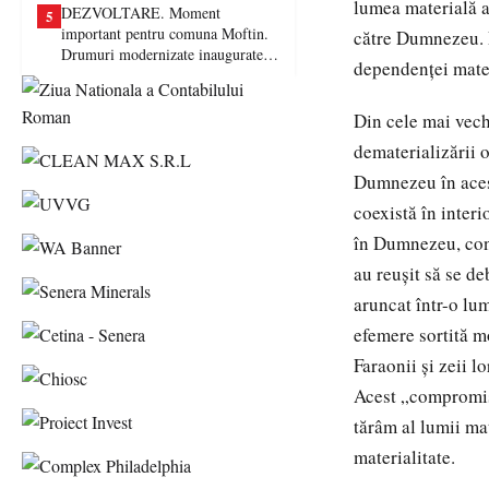
lumea materială a
DEZVOLTARE. Moment
5
important pentru comuna Moftin.
către Dumnezeu. D
Drumuri modernizate inaugurate în
dependenţei mate
prezența autorităților județene
Din cele mai vech
dematerializării 
Dumnezeu în acest
coexistă în inter
în Dumnezeu, cons
au reuşit să se de
aruncat într-o lum
efemere sortită mo
Faraonii şi zeii l
Acest „compromis”
tărâm al lumii ma
materialitate.