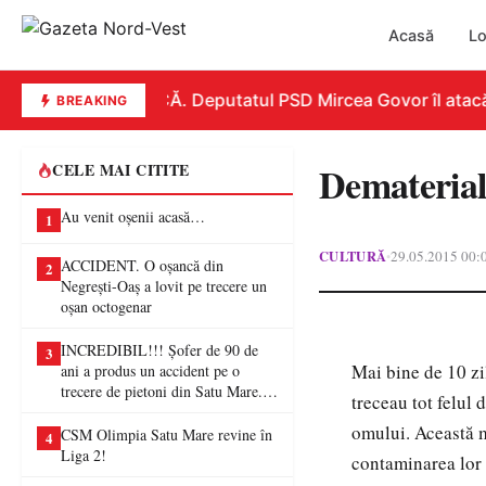
Acasă
Lo
REPLICĂ. Deputatul PSD Mircea Govor îl atacă dur
BREAKING
Dematerial
CELE MAI CITITE
Au venit oșenii acasă…
1
CULTURĂ
29.05.2015 00:
•
ACCIDENT. O oșancă din
2
Negrești-Oaș a lovit pe trecere un
oșan octogenar
INCREDIBIL!!! Șofer de 90 de
3
Mai bine de 10 zi
ani a produs un accident pe o
trecere de pietoni din Satu Mare. O
treceau tot felul 
femeie a ajuns la spital
omului. Această m
CSM Olimpia Satu Mare revine în
4
Liga 2!
contaminarea lor 