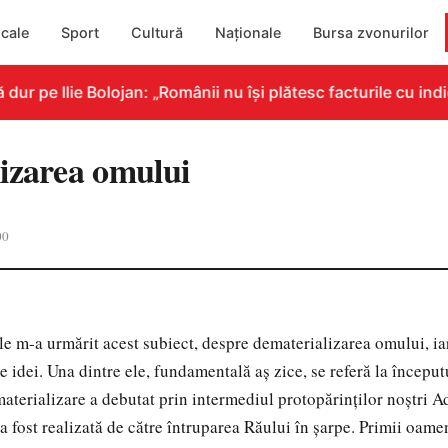
cale
Sport
Cultură
Naționale
Bursa zvonurilor
 pe Ilie Bolojan: „Românii nu își plătesc facturile cu indic
izarea omului
00
le m-a urmărit acest subiect, despre dematerializarea omului, ia
de idei. Una dintre ele, fundamentală aş zice, se referă la început
aterializare a debutat prin intermediul protopărinţilor noştri A
a fost realizată de către întruparea Răului în şarpe. Primii oam