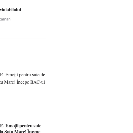
violabilului
tamani
 Emoții pentru sute
din Satu Mare! Începe