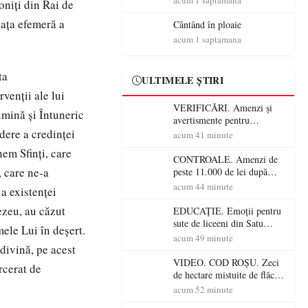
acum 1 saptamana
oniţi din Rai de
acesta face parte din viața
eaţa efemeră a
mea”
Cântând în ploaie
acum 1 saptamana
ta
ULTIMELE ȘTIRI
venţii ale lui
VERIFICĂRI. Amenzi și
umină şi Întuneric
avertismente pentru
dere a credinţei
crescătorii de animale din
acum 41 minute
Satu Mare! DSVSA anunță
em Sfinţi, care
controale în toate
CONTROALE. Amenzi de
gospodăriile și face apel la
, care ne-a
peste 11.000 de lei după
respectarea legii
controalele DSVSA Satu
acum 44 minute
 a existenţei
Mare! O covrigărie și o
cantină, sancționate pentru
ezeu, au căzut
EDUCAȚIE. Emoții pentru
nereguli
sute de liceeni din Satu
mele Lui în deşert.
Mare! Începe BAC-ul de
acum 49 minute
divină, pe acest
toamnă
VIDEO. COD ROȘU. Zeci
rcerat de
de hectare mistuite de flăcări
în Satu Mare! Pompierii au
acum 52 minute
dus o luptă