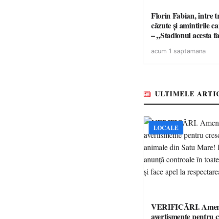
Florin Fabian, între t
căzute și amintirile 
– „Stadionul acesta f
din viața mea”
acum 1 saptamana
ULTIMELE ARTI
LOCALE
VERIFICĂRI. Amenz
avertismente pentru c