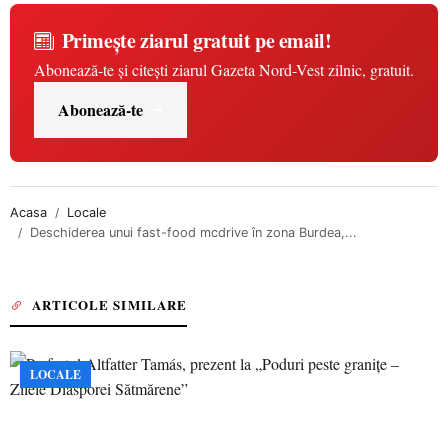
Primește ziarul gratuit pe email!
Abonează-te și citești ziarul Gazeta Nord-Vest zilnic, gratuit.
Abonează-te
Acasa
Locale
Deschiderea unui fast-food mcdrive în zona Burdea,...
ARTICOLE SIMILARE
LOCALE