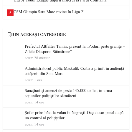
CSM Olimpia Satu Mare revine în Liga 2!
5
DIN ACEEAȘI CATEGORIE
Prefectul Altfatter Tamás, prezent la „Poduri peste granițe –
Zilele Diasporei Sătmărene”
acum 28 minute
Administratorul public Maskulik Csaba a primit în audiență
cetățenii din Satu Mare
acum 1 ora
Sancțiuni și amenzi de peste 145.000 de lei, în urma
acțiunilor polițiștilor sătmăreni
acum 14 ore
Șofer prins băut la volan în Negrești-Oaș: dosar penal după
un control al polițiștilor
acum 14 ore