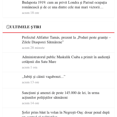
Budapesta 1919: cum au privit Londra și Parisul ocupația
românească și de ce una dintre cele mai mari victorii
militare ale României a devenit o controversă diplomatică
acum 18 ore
europeană ( partea a II-a)
ULTIMELE ȘTIRI
Prefectul Altfatter Tamás, prezent la „Poduri peste granițe –
Zilele Diasporei Sătmărene”
acum 28 minute
Administratorul public Maskulik Csaba a primit în audiență
cetățenii din Satu Mare
acum 1 ora
,,Iubiți și câinii vagabonzi...”
acum 13 ore
Sancțiuni și amenzi de peste 145.000 de lei, în urma
acțiunilor polițiștilor sătmăreni
acum 14 ore
Șofer prins băut la volan în Negrești-Oaș: dosar penal după
un control al polițiștilor