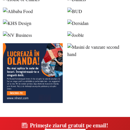
Primește ziarul gratuit pe email!