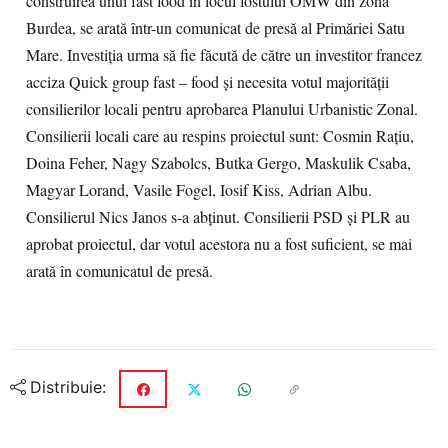
construirea unui fast food în locul fostului OMW din zona
Burdea, se arată într-un comunicat de presă al Primăriei Satu
Mare. Investiţia urma să fie făcută de către un investitor francez
acciza Quick group fast – food şi necesita votul majorităţii
consilierilor locali pentru aprobarea Planului Urbanistic Zonal.
Consilierii locali care au respins proiectul sunt: Cosmin Raţiu,
Doina Feher, Nagy Szabolcs, Butka Gergo, Maskulik Csaba,
Magyar Lorand, Vasile Fogel, Iosif Kiss, Adrian Albu.
Consilierul Nics Janos s-a abţinut. Consilierii PSD şi PLR au
aprobat proiectul, dar votul acestora nu a fost suficient, se mai
arată în comunicatul de presă.
Distribuie: