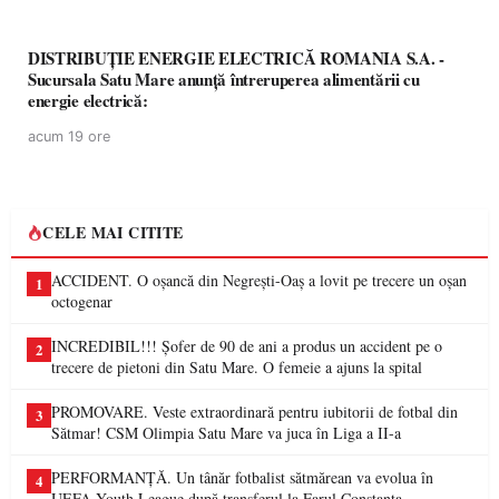
DISTRIBUȚIE ENERGIE ELECTRICĂ ROMANIA S.A. -
Sucursala Satu Mare anunţă întreruperea alimentării cu
energie electrică:
acum 19 ore
CELE MAI CITITE
ACCIDENT. O oșancă din Negrești-Oaș a lovit pe trecere un oșan
1
octogenar
INCREDIBIL!!! Șofer de 90 de ani a produs un accident pe o
2
trecere de pietoni din Satu Mare. O femeie a ajuns la spital
PROMOVARE. Veste extraordinară pentru iubitorii de fotbal din
3
Sătmar! CSM Olimpia Satu Mare va juca în Liga a II-a
PERFORMANȚĂ. Un tânăr fotbalist sătmărean va evolua în
4
UEFA Youth League după transferul la Farul Constanța