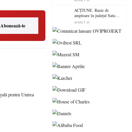
volatilitatea sau nivelul
RTP?
ACȚIUNE. Razie de
amploare în județul Satu
Mare! Polițiștii au dat sute
acum 1 zi
Abonează-te
de amenzi și au lăsat 14
șoferi fără permis într-o
singură zi