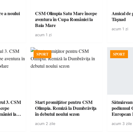
e a noului
CSM Olimpia Satu Mare începe
Amical de 
aventura în Cupa României la
Tășnad
Baia Mare
acum 1 zi
acum 1 zi
SPORT
SPORT
urul 3. CSM
Start promițător pentru CSM
Sătmăreanu
ncepe
Olimpia. Remiză la Dumbrăvița
podiumul 
âniei la
în debutul noului sezon
European
duel specta
acum 2 zile
acum 3 zile
Räikkönen