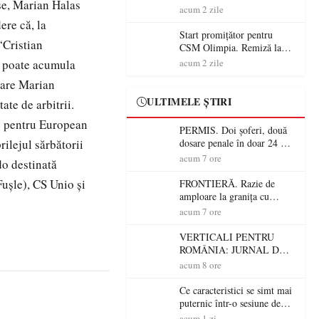
lşe, Marian Halas
începe aventura în Cupa
acum 2 zile
României la Baia Mare
ere că, la
Start promițător pentru
“Cristian
CSM Olimpia. Remiză la
Dumbrăvița în debutul
i poate acumula
acum 2 zile
noului sezon
ecare Marian
ULTIMELE ȘTIRI
ate de arbitrii.
se pentru European
PERMIS. Doi șoferi, două
rilejul sărbătorii
dosare penale în doar 24 de
ore la Petea! Unul avea
acum 7 ore
do destinată
permisul suspendat, celălalt
nu a avut niciodată permis
Fușle), CS Unio și
FRONTIERĂ. Razie de
amploare la granița cu
Ungaria! 800 de persoane și
acum 7 ore
peste 300 de mașini,
verificate
VERTICALI PENTRU
ROMÂNIA: JURNAL DE
CĂLĂTORIE FIJET
acum 8 ore
Ce caracteristici se simt mai
puternic într-o sesiune de
distracție la sloturi online:
acum 1 zi