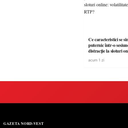
Ce caracteristici se s
puternic într-o sesiun
distracție la sloturi on
volatilitatea sau nive
acum 1 zi
GAZETA NORD-VEST