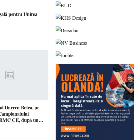
gală pentru Unirea
l Darren Betea, pe
Campionatului
 RMC CE, după un
culos cu fiul lui Kimi