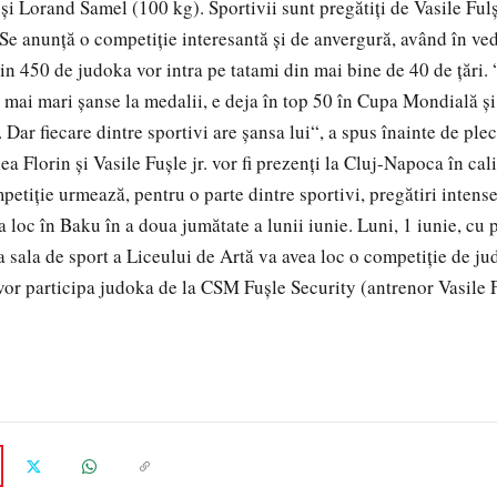
şi Lorand Samel (100 kg). Sportivii sunt pregătiţi de Vasile Fu
 Se anunţă o competiţie interesantă şi de anvergură, având în ved
in 450 de judoka vor intra pe tatami din mai bine de 40 de ţări. 
 mai mari şanse la medalii, e deja în top 50 în Cupa Mondială ş
 Dar fiecare dintre sportivi are şansa lui“, a spus înainte de pl
 Florin şi Vasile Fuşle jr. vor fi prezenţi la Cluj-Napoca în calit
etiție urmează, pentru o parte dintre sportivi, pregătiri inten
loc în Baku în a doua jumătate a lunii iunie. Luni, 1 iunie, cu p
a sala de sport a Liceului de Artă va avea loc o competiție de ju
 vor participa judoka de la CSM Fușle Security (antrenor Vasile 