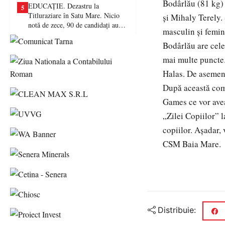
Bodârlău (81 kg) 
EDUCAȚIE. Dezastru la
5
Titluraziare în Satu Mare. Nicio
şi Mihaly Terely.
notă de zece, 90 de candidați au
masculin şi femin
picat examenul
Bodârlău are cele
mai multe puncte.
Halas. De asemenea
După această comp
Games ce vor avea 
„Zilei Copiilor” l
copiilor. Așadar,
CSM Baia Mare.
Distribuie: