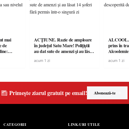
imt mai
ACȚIUNE. Razie de amploare
ALCOOL. Șo
e de
în județul Satu Mare! Polițiștii
prins în tr
line:
au dat sute de amenzi și au lăsat
Alcoolemie
lul RTP?
14 șoferi fără permis într-o
polițiști
acum 1 zi
acum 1 zi
singură zi
Primește ziarul gratuit pe email!
Abonează-te
CATEGORII
LINK-URI UTILE