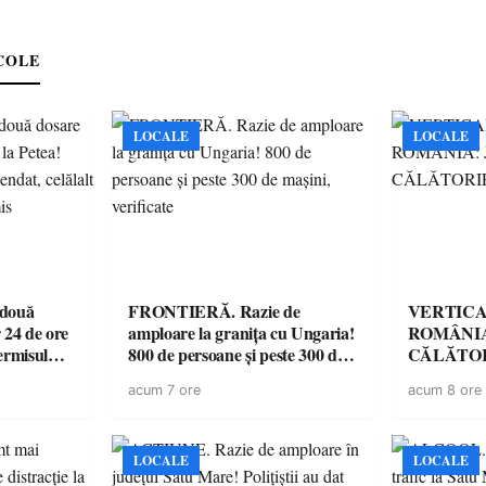
COLE
LOCALE
LOCALE
 două
FRONTIERĂ. Razie de
VERTICA
 24 de ore
amploare la granița cu Ungaria!
ROMÂNIA
ermisul
800 de persoane și peste 300 de
CĂLĂTOR
 a avut
mașini, verificate
acum 7 ore
acum 8 ore
LOCALE
LOCALE