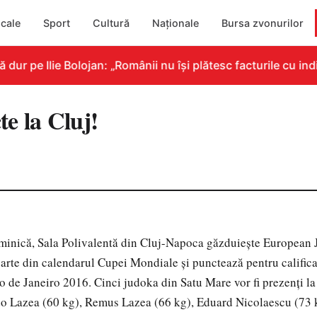
cale
Sport
Cultură
Naționale
Bursa zvonurilor
r pe Ilie Bolojan: „Românii nu își plătesc facturile cu indi
e la Cluj!
uminică, Sala Polivalentă din Cluj-Napoca găzduieşte European
arte din calendarul Cupei Mondiale şi punctează pentru califica
o de Janeiro 2016. Cinci judoka din Satu Mare vor fi prezenţi la
o Lazea (60 kg), Remus Lazea (66 kg), Eduard Nicolaescu (73 k