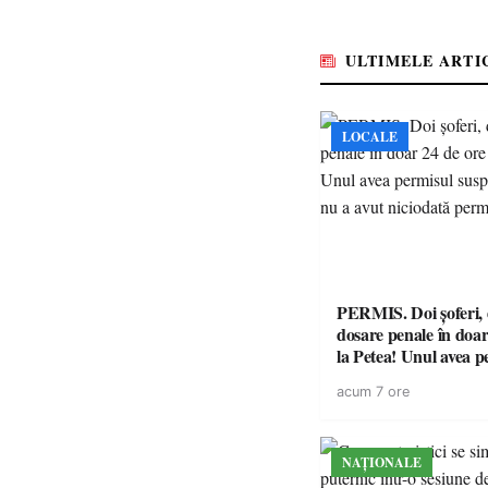
ULTIMELE ARTI
LOCALE
PERMIS. Doi șoferi,
dosare penale în doar
la Petea! Unul avea p
suspendat, celălalt nu
acum 7 ore
niciodată permis
NAȚIONALE