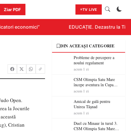
Ziar PDF
TV LIVE
catori economici”
EDUCAȚIE. Dezastru la Titlura
DIN ACEEAȘI CATEGORIE
Probleme de percepere a
noului regulament
acum 1 zi
CSM Olimpia Satu Mare
începe aventura în Cupa
României la Baia Mare
acum 1 zi
 Judo Open.
Amical de gală pentru
Unirea Tășnad
rea la Jocurile
acum 1 zi
 această
Duel cu Minaur în turul 3.
g), Cristian
CSM Olimpia Satu Mare