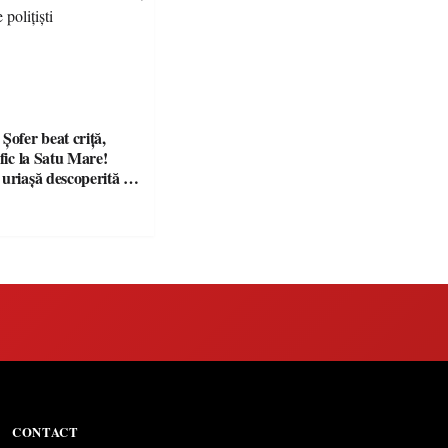
fer beat criță,
afic la Satu Mare!
 uriașă descoperită de
CONTACT