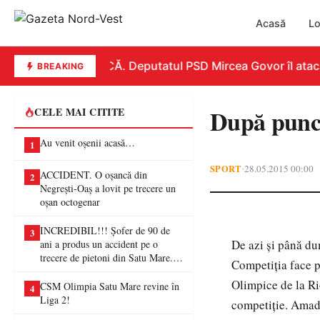
Acasă
Lo
REPLICĂ. Deputatul PSD Mircea Govor îl atacă du
BREAKING
După punct
CELE MAI CITITE
Au venit oșenii acasă…
1
SPORT
28.05.2015 00:00
•
ACCIDENT. O oșancă din
2
Negrești-Oaș a lovit pe trecere un
oșan octogenar
INCREDIBIL!!! Șofer de 90 de
3
De azi şi până d
ani a produs un accident pe o
trecere de pietoni din Satu Mare. O
Competiţia face p
femeie a ajuns la spital
Olimpice de la Ri
CSM Olimpia Satu Mare revine în
4
Liga 2!
competiţie. Amad