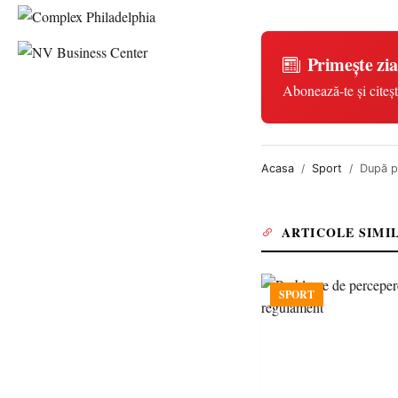
Primește zia
Abonează-te și citeșt
Acasa
Sport
După pu
ARTICOLE SIMI
SPORT