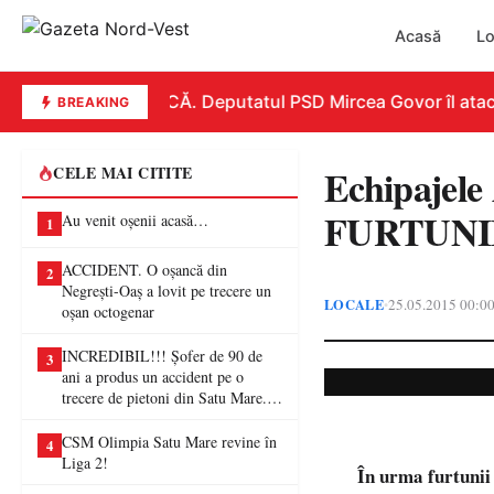
Acasă
Lo
REPLICĂ. Deputatul PSD Mircea Govor îl atacă du
BREAKING
Echipajel
CELE MAI CITITE
FURTUNI
Au venit oșenii acasă…
1
ACCIDENT. O oșancă din
2
Negrești-Oaș a lovit pe trecere un
LOCALE
25.05.2015 00:0
•
oșan octogenar
INCREDIBIL!!! Șofer de 90 de
3
ani a produs un accident pe o
trecere de pietoni din Satu Mare. O
femeie a ajuns la spital
CSM Olimpia Satu Mare revine în
4
Liga 2!
În urma furtunii