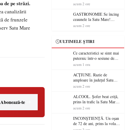
a de pe străzi.
din România (PRIMER):
acum 2 ore
“Întreruperea alimentării cu
ea canalizării
energie electrică a fabricilor
GASTRONOMIE Se încing
de medicamente va pune în
tă de frunzele
ceaunele la Satu Mare!
pericol accesul pacienților la
Concursul „Veress Ádám”
acum 2 ore
aserv Satu Mare
medicamente esențiale
revine cu preparate
spectaculoase, premii și un
jurat de renume
ULTIMELE ȘTIRI
Ce caracteristici se simt mai
puternic într-o sesiune de
distracție la sloturi online:
acum 1 ora
volatilitatea sau nivelul
RTP?
ACȚIUNE. Razie de
amploare în județul Satu
Mare! Polițiștii au dat sute
acum 2 ore
de amenzi și au lăsat 14
șoferi fără permis într-o
ALCOOL. Șofer beat criță,
singură zi
Abonează-te
prins în trafic la Satu Mare!
Alcoolemie uriașă
acum 2 ore
descoperită de polițiști
INCONȘTIENȚĂ. Un oșan
de 72 de ani, prins la volan
fără permis! Polițiștii l-au
acum 2 ore