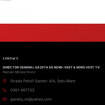
CONTACT
DIRECTOR GENERAL GAZETA DE NORD-VEST & NORD VEST TV:
Razvan Mircea Govor
Strada Petofi Sandor 4/A, Satu Mare
0361-407733
gazeta_nv@yahoo.com