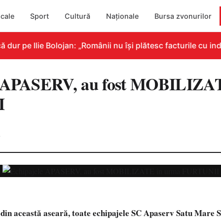
cale
Sport
Cultură
Naționale
Bursa zvonurilor
r pe Ilie Bolojan: „Românii nu își plătesc facturile cu indi
e APASERV, au fost MOBILIZA
I
0
 din această aseară, toate echipajele SC Apaserv Satu Mare SA