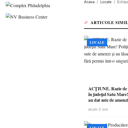
Acasa
Locale
Echip
ARTICOLE SIMI
LOCALE
ACȚIUNE. Razie de 
în județul Satu Mare! P
au dat sute de amenzi 
14 șoferi fără permis 
acum 2 ore
singură zi
LOCALE