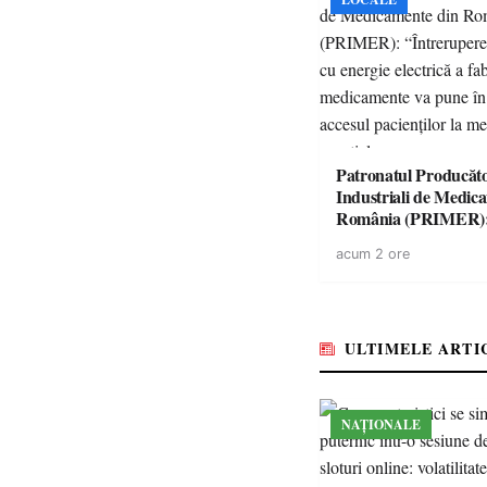
Patronatul Producăto
Industriali de Medic
România (PRIMER)
“Întreruperea aliment
acum 2 ore
energie electrică a fab
medicamente va pune 
accesul pacienților la
medicamente esențial
ULTIMELE ARTI
NAȚIONALE