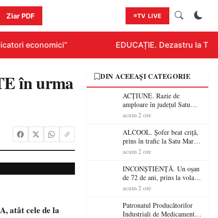
Ziar PDF
TV LIVE
catori economici”
EDUCAȚIE. Dezastru la Titlur
TE în urma
DIN ACEEAȘI CATEGORIE
ACȚIUNE. Razie de
amploare în județul Satu
Mare! Polițiștii au dat sute
acum 2 ore
de amenzi și au lăsat 14
șoferi fără permis într-o
ALCOOL. Șofer beat criță,
singură zi
prins în trafic la Satu Mare!
Alcoolemie uriașă
acum 2 ore
descoperită de polițiști
INCONȘTIENȚĂ. Un oșan
de 72 de ani, prins la volan
fără permis! Polițiștii l-au
acum 2 ore
cadorosit cu un dosar penal
Patronatul Producătorilor
, atât cele de la
Industriali de Medicamente