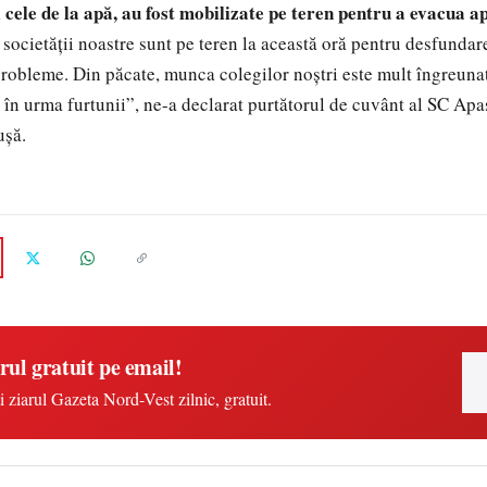
i cele de la apă, au fost mobilizate pe teren pentru a evacua ap
 societății noastre sunt pe teren la această oră pentru desfundar
robleme. Din păcate, munca colegilor noștri este mult îngreuna
 în urma furtunii”, ne-a declarat purtătorul de cuvânt al SC Ap
ușă.
rul gratuit pe email!
i ziarul Gazeta Nord-Vest zilnic, gratuit.