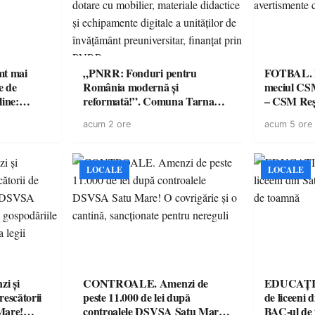
imt mai
„PNRR: Fonduri pentru
FOTBAL. Mă
e de
România modernă și
meciul CS
line:
reformată!”. Comuna Tarna
– CSM Reși
lul RTP?
Mare a finalizat proiectul de
avertisment
acum 2 ore
acum 5 ore
dotare cu mobilier, materiale
suporteri
didactice și echipamente digitale
a unităților de învățământ
preuniversitar, finanțat prin
LOCALE
LOCALE
PNRR
i și
CONTROALE. Amenzi de
EDUCAȚIE.
rescătorii
peste 11.000 de lei după
de liceeni 
Mare!
controalele DSVSA Satu Mare!
BAC-ul de