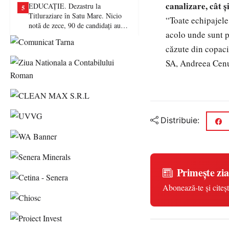
canalizare, cât ș
EDUCAȚIE. Dezastru la
5
Titluraziare în Satu Mare. Nicio
“
Toate echipajele
notă de zece, 90 de candidați au
acolo unde sunt p
picat examenul
căzute din copaci
SA, Andreea Cen
Distribuie:
Primește zia
Abonează-te și citeșt