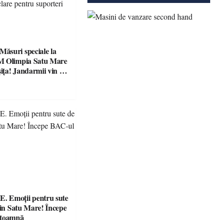
suri speciale la
M Olimpia Satu Mare
ța! Jandarmii vin cu
e clare pentru
 Emoții pentru sute
din Satu Mare! Începe
 toamnă