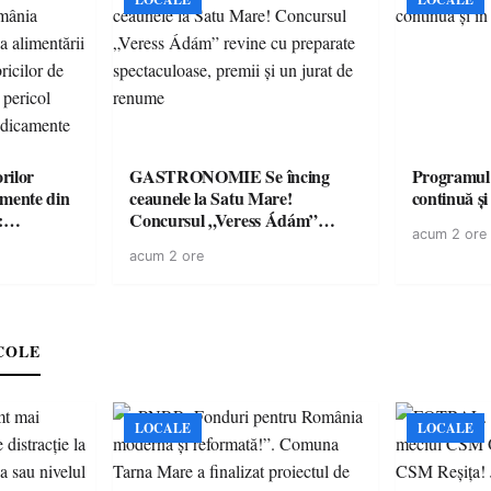
rilor
GASTRONOMIE Se încing
Programul
amente din
ceaunele la Satu Mare!
continuă și
:
Concursul „Veress Ádám”
acum 2 ore
ării cu
revine cu preparate
acum 2 ore
ricilor de
spectaculoase, premii și un jurat
în pericol
de renume
e
COLE
LOCALE
LOCALE