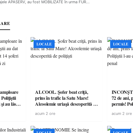
ajele APASERV, au fost MOBILIZATE în urma FUR...
LARE
LOCALE
LOCALE
amploare
ALCOOL. Șofer beat criță,
INCONȘTI
olițiștii
prins în trafic la Satu Mare!
72 de ani, 
și au lăsat
Alcoolemie uriașă descoperită de
permis! Poli
într-o
polițiști
cu un dosa
acum 2 ore
acum 2 ore
LOCALE
LOCALE