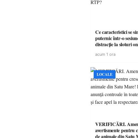
Ce caracteristici se s
puternic într-o sesiun
distracție la sloturi on
volatilitatea sau nive
acum 1 ora
LOCALE
VERIFICĂRI. Amenz
avertismente pentru c
de animale din Satu 