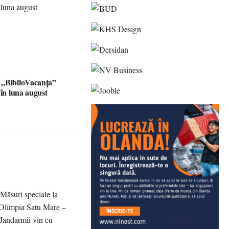
 „BiblioVacanța”
 în luna august