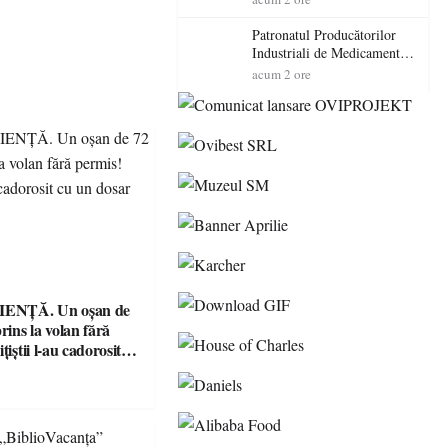
cadorosit cu un dosar penal
Patronatul Producătorilor
Industriali de Medicamente
din România (PRIMER):
acum 2 ore
“Întreruperea alimentării cu
energie electrică a fabricilor
de medicamente va pune în
pericol accesul pacienților la
medicamente esențiale
ENȚĂ. Un oșan de
prins la volan fără
țiștii l-au cadorosit
r penal