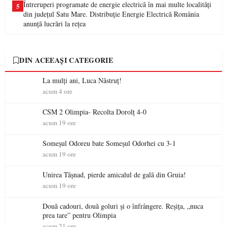
Întreruperi programate de energie electrică în mai multe localități
5
din județul Satu Mare. Distribuție Energie Electrică România
anunță lucrări la rețea
DIN ACEEAȘI CATEGORIE
La mulţi ani, Luca Năstruţ!
acum 4 ore
CSM 2 Olimpia- Recolta Dorolț 4-0
acum 19 ore
Someșul Odoreu bate Someșul Odorhei cu 3-1
acum 19 ore
Unirea Tășnad, pierde amicalul de gală din Gruia!
acum 19 ore
Două cadouri, două goluri și o înfrângere. Reșița, „nuca
prea tare” pentru Olimpia
acum 21 ore