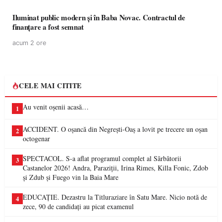
Iluminat public modern și în Baba Novac. Contractul de
finanțare a fost semnat
acum 2 ore
CELE MAI CITITE
Au venit oșenii acasă…
1
ACCIDENT. O oșancă din Negrești-Oaș a lovit pe trecere un oșan
2
octogenar
SPECTACOL. S-a aflat programul complet al Sărbătorii
3
Castanelor 2026! Andra, Paraziții, Irina Rimes, Killa Fonic, Zdob
și Zdub și Fuego vin la Baia Mare
EDUCAȚIE. Dezastru la Titluraziare în Satu Mare. Nicio notă de
4
zece, 90 de candidați au picat examenul