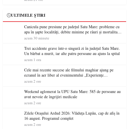
ULTIMELE ȘTIRI
Canicula pune presiune pe județul Satu Mare: probleme cu
apa în șapte localități, debite minime pe râuri și mortalitate
piscicolă la Lacul Călinești
acum 30 minute
Trei accidente grave într-o singură zi în județul Satu Mare.
Un bărbat a murit, iar alte patru persoane au ajuns la spital
acum 1 ora
Cele mai recente succese ale filmului maghiar ajung pe
ecranul în aer liber al evenimentului „Experiențe
cinematografice Partium”
acum 2 ore
Weekend aglomerat la UPU Satu Mare: 585 de persoane au
avut nevoie de îngrijiri medicale
acum 2 ore
Zilele Orașului Ardud 2026: Vlăduța Lupău, cap de afiș în
16 august. Programul complet
acum 2 ore