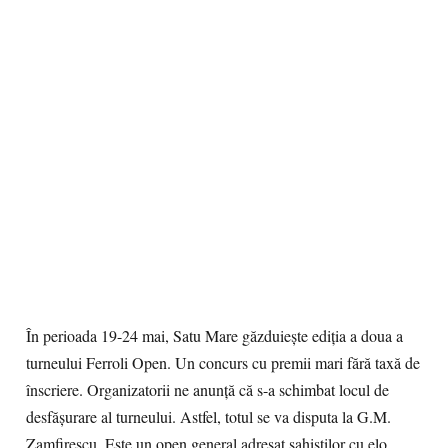
În perioada 19-24 mai, Satu Mare găzduieşte ediţia a doua a
turneului Ferroli Open. Un concurs cu premii mari fără taxă de
înscriere. Organizatorii ne anunţă că s-a schimbat locul de
desfăşurare al turneului. Astfel, totul se va disputa la G.M.
Zamfirescu. Este un open general adresat şahiştilor cu elo