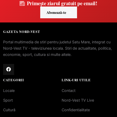
Primește ziarul gratuit pe email!
Abonează-te
GAZETA NORD-VEST
Portal multimedia de stiri pentru judetul Satu Mare, integrat cu
Nord-Vest TV - televiziunea locala. Stiri de actualitate, politica,
economie, sport, cultura si multe altele.
CATEGORII
LINK-URI UTILE
Locale
Contact
Sport
Nord-Vest TV Live
Cultură
Confidentialitate