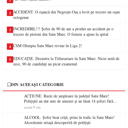
1
ACCIDENT. O oșancă din Negrești-Oaș a lovit pe trecere un oșan
2
octogenar
INCREDIBIL!!! Șofer de 90 de ani a produs un accident pe o
3
trecere de pietoni din Satu Mare. O femeie a ajuns la spital
CSM Olimpia Satu Mare revine în Liga 2!
4
EDUCAȚIE. Dezastru la Titluraziare în Satu Mare. Nicio notă de
5
zece, 90 de candidați au picat examenul
DIN ACEEAȘI CATEGORIE
ACȚIUNE. Razie de amploare în județul Satu Mare!
Polițiștii au dat sute de amenzi și au lăsat 14 șoferi fără
permis într-o singură zi
acum 9 ore
ALCOOL. Șofer beat criță, prins în trafic la Satu Mare!
Alcoolemie uriașă descoperită de polițiști