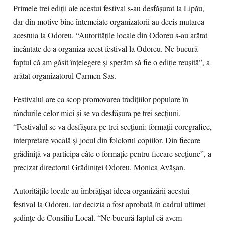
Primele trei ediţii ale acestui festival s-au desfăşurat la Lipău,
dar din motive bine întemeiate organizatorii au decis mutarea
acestuia la Odoreu. “Autorităţile locale din Odoreu s-au arătat
încântate de a organiza acest festival la Odoreu. Ne bucură
faptul că am găsit înţelegere şi sperăm să fie o ediţie reuşită”, a
arătat organizatorul Carmen Sas.
Festivalul are ca scop promovarea tradiţiilor populare în
rândurile celor mici şi se va desfăşura pe trei secţiuni.
“Festivalul se va desfăşura pe trei secţiuni: formaţii coregrafice,
interpretare vocală şi jocul din folclorul copiilor. Din fiecare
grădiniţă va participa câte o formaţie pentru fiecare secţiune”, a
precizat directorul Grădiniţei Odoreu, Monica Avăşan.
Autorităţile locale au îmbrăţişat ideea organizării acestui
festival la Odoreu, iar decizia a fost aprobată în cadrul ultimei
şedinţe de Consiliu Local. “Ne bucură faptul că avem