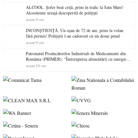
ALCOOL. Șofer beat criță, prins în trafic la Satu Mare!
Alcoolemie uriașă descoperită de polițiști
acum 9 ore
INCONȘTIENȚĂ. Un oșan de 72 de ani, prins la volan
fără permis! Polițiștii l-au cadorosit cu un dosar penal
acum 9 ore
Patronatul Producătorilor Industriali de Medicamente din
România (PRIMER): “Întreruperea alimentării cu energie
electrică a fabricilor de medicamente va pune în pericol
acum 10 ore
accesul pacienților la medicamente esențiale