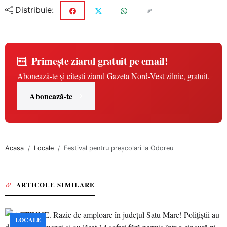
Distribuie:
Primește ziarul gratuit pe email!
Abonează-te și citești ziarul Gazeta Nord-Vest zilnic, gratuit.
Abonează-te
Acasa
Locale
Festival pentru preşcolari la Odoreu
ARTICOLE SIMILARE
LOCALE