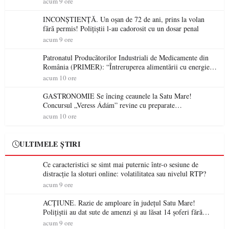
acum 9 ore
INCONȘTIENȚĂ. Un oșan de 72 de ani, prins la volan
fără permis! Polițiștii l-au cadorosit cu un dosar penal
acum 9 ore
Patronatul Producătorilor Industriali de Medicamente din
România (PRIMER): “Întreruperea alimentării cu energie
electrică a fabricilor de medicamente va pune în pericol
acum 10 ore
accesul pacienților la medicamente esențiale
GASTRONOMIE Se încing ceaunele la Satu Mare!
Concursul „Veress Ádám” revine cu preparate
spectaculoase, premii și un jurat de renume
acum 10 ore
ULTIMELE ȘTIRI
Ce caracteristici se simt mai puternic într-o sesiune de
distracție la sloturi online: volatilitatea sau nivelul RTP?
acum 9 ore
ACȚIUNE. Razie de amploare în județul Satu Mare!
Polițiștii au dat sute de amenzi și au lăsat 14 șoferi fără
permis într-o singură zi
acum 9 ore