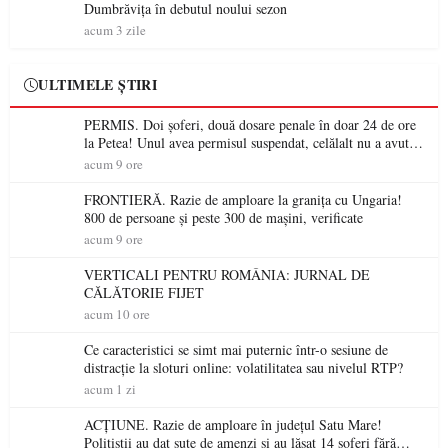
Dumbrăvița în debutul noului sezon
acum 3 zile
ULTIMELE ȘTIRI
PERMIS. Doi șoferi, două dosare penale în doar 24 de ore
la Petea! Unul avea permisul suspendat, celălalt nu a avut
niciodată permis
acum 9 ore
FRONTIERĂ. Razie de amploare la granița cu Ungaria!
800 de persoane și peste 300 de mașini, verificate
acum 9 ore
VERTICALI PENTRU ROMÂNIA: JURNAL DE
CĂLĂTORIE FIJET
acum 10 ore
Ce caracteristici se simt mai puternic într-o sesiune de
distracție la sloturi online: volatilitatea sau nivelul RTP?
acum 1 zi
ACȚIUNE. Razie de amploare în județul Satu Mare!
Polițiștii au dat sute de amenzi și au lăsat 14 șoferi fără