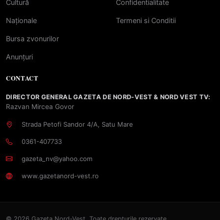
Cultură
Confidentialitate
Naționale
Termeni si Conditii
Bursa zvonurilor
Anunțuri
CONTACT
DIRECTOR GENERAL GAZETA DE NORD-VEST & NORD VEST TV:
Razvan Mircea Govor
Strada Petofi Sandor 4/A, Satu Mare
0361-407733
gazeta_nv@yahoo.com
www.gazetanord-vest.ro
© 2026 Gazeta Nord-Vest. Toate drepturile rezervate.