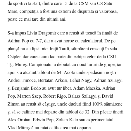
de sportivi la start, dintre care 15 de la CSM sau CS Satu
Mare, competiţia a fost una extrem de disputată şi valoroasă,
poate ce mai tare din ultimii ani.
S-a impus Liviu Dragomir care a reuşit să treacă în finală de
Adrian Pop cu 7-7, dar a avut noroc cu calculatorul. De pe
planşă nu au lipsit nici fraţii Tardi, sătmăreni crescuţi în sala
Csipler, dar care acum fac parte din echipa celor de la CSU
Tg. Mureş. Campionatul a debutat cu două tururi de grupe, iar
apoi s-a alcătuit tabloul de 64. Acolo unde spadasinii noştri
Andrei Timoce, Bertalan Arkosi, Lehel Nagy, Adrian Szilagyi
şi Benjamin Bodo au avut tur liber. Adam Macska, Adrian
Pop, Marton Szep, Robert Rigo, Balazs Szilagyi şi David
Ziman au reuşit să câştige, unele dueluri fiind 100% sătmărene
şi să se califice mai departe din tabloul de 32. Din păcate tinerii
Alex Oroian, Edwin Pop, Zoltan Kato sau experimentatul
Vlad Mitraşcă au ratat calificarea mai departe.