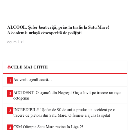
ALCOOL. Șofer beat criță, prins în trafic la Satu Mare!
Alcoolemie uriașă descoperită de polițiști
acum 1 zi
CELE MAI CITITE
Au venit oșenii acasă…
1
ACCIDENT. O oșancă din Negrești-Oaș a lovit pe trecere un oșan
2
octogenar
INCREDIBIL!!! Șofer de 90 de ani a produs un accident pe o
3
trecere de pietoni din Satu Mare. O femeie a ajuns la spital
CSM Olimpia Satu Mare revine în Liga 2!
4