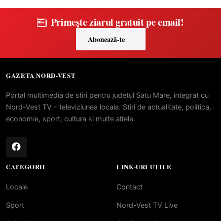
Primește ziarul gratuit pe email!
Abonează-te
GAZETA NORD-VEST
Portal multimedia de stiri pentru judetul Satu Mare, integrat cu
Nord-Vest TV - televiziunea locala. Stiri de actualitate, politica,
economie, sport, cultura si multe altele.
CATEGORII
LINK-URI UTILE
Locale
Contact
Sport
Nord-Vest TV Live