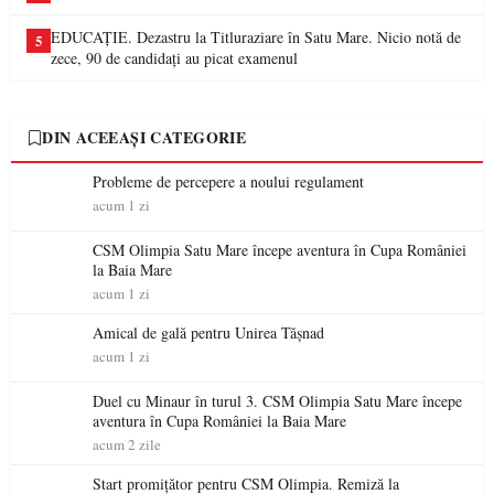
EDUCAȚIE. Dezastru la Titluraziare în Satu Mare. Nicio notă de
5
zece, 90 de candidați au picat examenul
DIN ACEEAȘI CATEGORIE
Probleme de percepere a noului regulament
acum 1 zi
CSM Olimpia Satu Mare începe aventura în Cupa României
la Baia Mare
acum 1 zi
Amical de gală pentru Unirea Tășnad
acum 1 zi
Duel cu Minaur în turul 3. CSM Olimpia Satu Mare începe
aventura în Cupa României la Baia Mare
acum 2 zile
Start promițător pentru CSM Olimpia. Remiză la