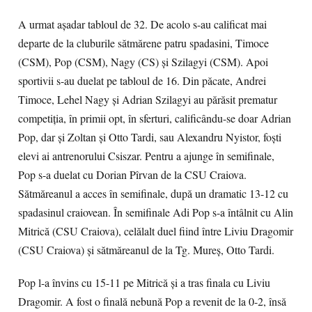
A urmat aşadar tabloul de 32. De acolo s-au calificat mai
departe de la cluburile sătmărene patru spadasini, Timoce
(CSM), Pop (CSM), Nagy (CS) şi Szilagyi (CSM). Apoi
sportivii s-au duelat pe tabloul de 16. Din păcate, Andrei
Timoce, Lehel Nagy şi Adrian Szilagyi au părăsit prematur
competiţia, în primii opt, în sferturi, calificându-se doar Adrian
Pop, dar şi Zoltan şi Otto Tardi, sau Alexandru Nyistor, foşti
elevi ai antrenorului Csiszar. Pentru a ajunge în semifinale,
Pop s-a duelat cu Dorian Pîrvan de la CSU Craiova.
Sătmăreanul a acces în semifinale, după un dramatic 13-12 cu
spadasinul craiovean. În semifinale Adi Pop s-a întâlnit cu Alin
Mitrică (CSU Craiova), celălalt duel fiind între Liviu Dragomir
(CSU Craiova) şi sătmăreanul de la Tg. Mureş, Otto Tardi.
Pop l-a învins cu 15-11 pe Mitrică şi a tras finala cu Liviu
Dragomir. A fost o finală nebună Pop a revenit de la 0-2, însă