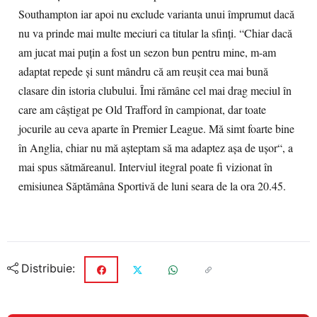
Southampton iar apoi nu exclude varianta unui împrumut dacă
nu va prinde mai multe meciuri ca titular la sfinţi. “Chiar dacă
am jucat mai puţin a fost un sezon bun pentru mine, m-am
adaptat repede şi sunt mândru că am reuşit cea mai bună
clasare din istoria clubului. Îmi rămâne cel mai drag meciul în
care am câştigat pe Old Trafford în campionat, dar toate
jocurile au ceva aparte în Premier League. Mă simt foarte bine
în Anglia, chiar nu mă aşteptam să ma adaptez aşa de uşor“, a
mai spus sătmăreanul. Interviul itegral poate fi vizionat în
emisiunea Săptămâna Sportivă de luni seara de la ora 20.45.
Distribuie: