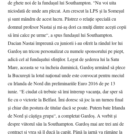
de ghete noi de la fundaşul lui Southampton. “Nu voi uita
niciodată de unde am plecat. Am crescut la LPS şi la Someşul
şi sunt mândru de acest lucru. Păstrez o relaţie specială cu
domnul profesor Nastai şi mi-aş dori ca mulţi dintre aceşti copii
să îmi calce pe urme“, a spus fundaşul lui Southampton.
Dacian Nastai împreună cu juniorii i-au oferit la rândul lor lui
Gardoş un tricou personalizat cu numele sponsorului pe piept,
adică cel al fundaşului sfinţilor. Legat de şederea lui la Satu
Mare, aceasta se va încheia duminică, Gardoş urmând să plece
la Bucureşti la lotul naţional unde este convocat pentru meciul
cu Irlanda de Nord din preliminariile Euro 2016 de pe 13
iunie. “E ciudat că trebuie să îmi întrerup vacanţa, dar sper să
fie cu o victorie la Belfast. Îmi doresc să joc la un turneu final
şi chiar din postura de titular dacă se poate. Putem bate Irlanda
de Nord şi câştiga grupa“, a completat Gardoş. A vorbit şi
despre viitorul său la Southampton. Gardoş mai are trei ani de
contract şi vrea să îl ducă la capăt. Până la iarnă va rămâne la