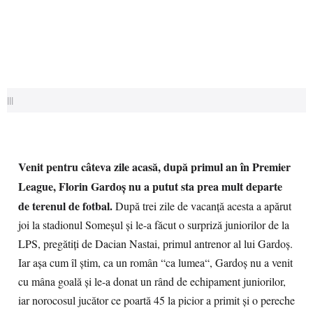
|||
Venit pentru câteva zile acasă, după primul an în Premier
League, Florin Gardoş nu a putut sta prea mult departe
de terenul de fotbal.
După trei zile de vacanţă acesta a apărut
joi la stadionul Someşul şi le-a făcut o surpriză juniorilor de la
LPS, pregătiţi de Dacian Nastai, primul antrenor al lui Gardoş.
Iar aşa cum îl ştim, ca un român “ca lumea“, Gardoş nu a venit
cu mâna goală şi le-a donat un rând de echipament juniorilor,
iar norocosul jucător ce poartă 45 la picior a primit şi o pereche