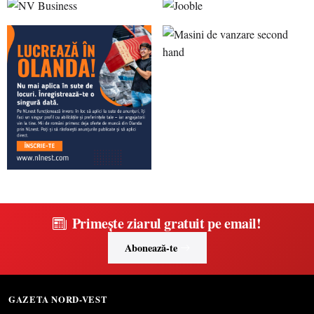
Primește ziarul gratuit pe email!
Abonează-te
GAZETA NORD-VEST