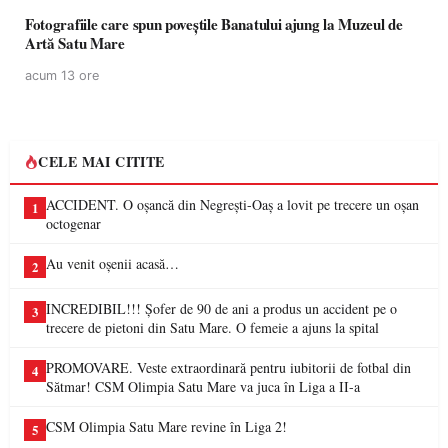
Fotografiile care spun poveștile Banatului ajung la Muzeul de
Artă Satu Mare
acum 13 ore
CELE MAI CITITE
ACCIDENT. O oșancă din Negrești-Oaș a lovit pe trecere un oșan
1
octogenar
Au venit oșenii acasă…
2
INCREDIBIL!!! Șofer de 90 de ani a produs un accident pe o
3
trecere de pietoni din Satu Mare. O femeie a ajuns la spital
PROMOVARE. Veste extraordinară pentru iubitorii de fotbal din
4
Sătmar! CSM Olimpia Satu Mare va juca în Liga a II-a
CSM Olimpia Satu Mare revine în Liga 2!
5