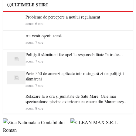
ULTIMELE ȘTIRI
Probleme de percepere a noului regulament
acum 6 ore
Au venit oșenii acasă…
acum 7 ore
Polițiștii sătmăreni fac apel la responsabilitate în trafic…
acum 7 ore
Peste 350 de amenzi aplicate într-o singură zi de polițiștii
sătmăreni
acum 7 ore
Relaxare la o oră și jumătate de Satu Mare. Cele mai
spectaculoase piscine exterioare cu cazare din Maramureș,
ideale pentru o escapadă de vară
acum 8 ore