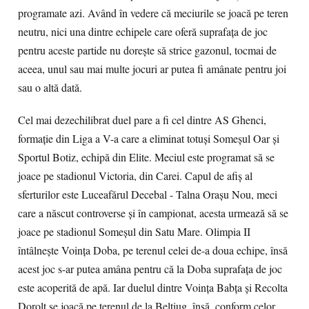
programate azi. Având în vedere că meciurile se joacă pe teren
neutru, nici una dintre echipele care oferă suprafaţa de joc
pentru aceste partide nu doreşte să strice gazonul, tocmai de
aceea, unul sau mai multe jocuri ar putea fi amânate pentru joi
sau o altă dată.
Cel mai dezechilibrat duel pare a fi cel dintre AS Ghenci,
formaţie din Liga a V-a care a eliminat totuşi Someşul Oar şi
Sportul Botiz, echipă din Elite. Meciul este programat să se
joace pe stadionul Victoria, din Carei. Capul de afiş al
sferturilor este Luceafărul Decebal - Talna Oraşu Nou, meci
care a născut controverse şi în campionat, acesta urmează să se
joace pe stadionul Someşul din Satu Mare. Olimpia II
întâlneşte Voinţa Doba, pe terenul celei de-a doua echipe, însă
acest joc s-ar putea amâna pentru că la Doba suprafaţa de joc
este acoperită de apă. Iar duelul dintre Voinţa Babţa şi Recolta
Dorolţ se joacă pe terenul de la Beltiug, însă, conform celor