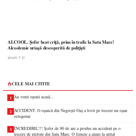
ALCOOL. Șofer beat criță, prins în trafic la Satu Mare!
Alcoolemie uriașă descoperită de polițiști
acum 1 zi
CELE MAI CITITE
Au venit oșenii acasă…
1
ACCIDENT. O oșancă din Negrești-Oaș a lovit pe trecere un oșan
2
octogenar
INCREDIBIL!!! Șofer de 90 de ani a produs un accident pe o
3
trecere de pietoni din Satu Mare. O femeie a ajuns la spital