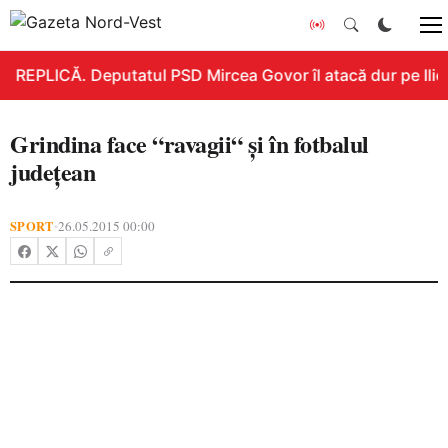
REPLICĂ. Deputatul PSD Mircea Govor îl atacă dur pe Ilie B
Grindina face “ravagii“ şi în fotbalul
judeţean
SPORT
26.05.2015 00:00
•