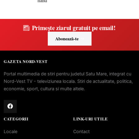
Primește ziarul gratuit pe email!
Abonează-te
GAZETA NORD-VEST
Portal multimedia de stiri pentru judetul Satu Mare, integrat cu
Nord-Vest TV - televiziunea locala. Stiri de actualitate, politica,
economie, sport, cultura si multe altele.
CATEGORII
LINK-URI UTILE
Locale
Contact