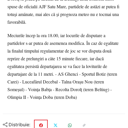
spuse de oficialii AJF Satu Mare, partidele de astăzi ar putea fi
totuşi amânate, mai ales că şi prognoza meteo nu e tocmai una
favorabilă.
Meciurile încep la ora 18.00, iar locurile de disputare a
partidelor s-ar putea de asemenea modifica. În caz de egalitate
la finalul timpului regulamentar de joc se vor disputa două
reprize de prelungiri a câte 15 minute fiecare, iar dacă
egalitatea persistă departajarea se va face la loviturile de
departajare de la 11 metri. - AS Ghenci - Sportul Botiz (teren
Carei) - Luceafărul Decebal - Talna Oraşu Nou (teren
Someşul) - Voinţa Babţa - Recolta Dorolţ (teren Beltiug) -
Olimpia II - Voinţa Doba (teren Doba)
Distribuie: