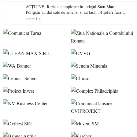
ACȚIUNE. Razie de amploare în județul Satu Mare!
Polițiștii au dat sute de amenzi și au lăsat 14 șoferi fără
permis într-o singură zi
acum 1 zi