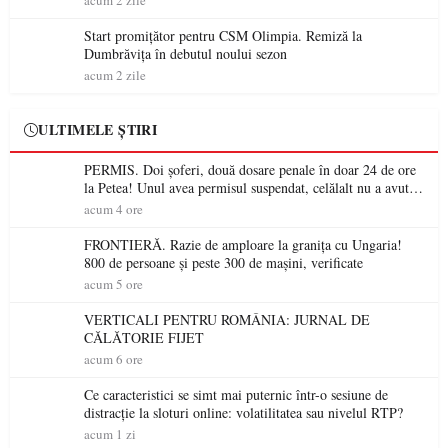
acum 2 zile
Start promițător pentru CSM Olimpia. Remiză la
Dumbrăvița în debutul noului sezon
acum 2 zile
ULTIMELE ȘTIRI
PERMIS. Doi șoferi, două dosare penale în doar 24 de ore
la Petea! Unul avea permisul suspendat, celălalt nu a avut
niciodată permis
acum 4 ore
FRONTIERĂ. Razie de amploare la granița cu Ungaria!
800 de persoane și peste 300 de mașini, verificate
acum 5 ore
VERTICALI PENTRU ROMÂNIA: JURNAL DE
CĂLĂTORIE FIJET
acum 6 ore
Ce caracteristici se simt mai puternic într-o sesiune de
distracție la sloturi online: volatilitatea sau nivelul RTP?
acum 1 zi