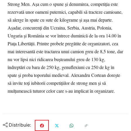
Strong Men. Aşa cum o spune şi denumirea, competiţia este
rezervată unor oameni puternici, capabili să tracteze camioane,
să alerge în spate cu sute de kilograme şi aşa mai departe.
Aşadar, concurenţi din Ucraina, Serbia, Austria, Polonia,
Ungaria şi România se vor întrece duminică de la ora 14.00 în
Piaţa Libertăţii. Printre probele pregătite de organizatori, cea
mai interesantă este tractarea unui camion greu de 8,5 tone, dar
nu vor lipsi nici ridicarea buşteanului greu de 130 kg,
îndreptări cu bara de 250 kg, genuflexiuni cu 250 de kg în
spate şi proba toporului medieval. Alexandru Cortean doreşte
să invite toţi iubitorii competiţiilor de strong men şi să
mulţumească tuturor celor care s-au implicat în organizare.
Distribuie: