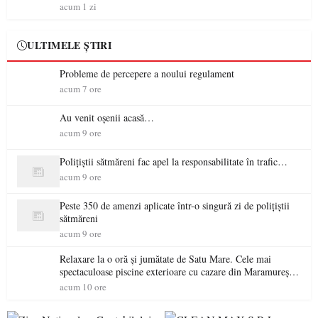
acum 1 zi
ULTIMELE ȘTIRI
Probleme de percepere a noului regulament
acum 7 ore
Au venit oșenii acasă…
acum 9 ore
Polițiștii sătmăreni fac apel la responsabilitate în trafic…
acum 9 ore
Peste 350 de amenzi aplicate într-o singură zi de polițiștii
sătmăreni
acum 9 ore
Relaxare la o oră și jumătate de Satu Mare. Cele mai
spectaculoase piscine exterioare cu cazare din Maramureș,
ideale pentru o escapadă de vară
acum 10 ore