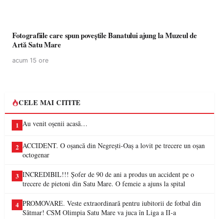
Fotografiile care spun poveștile Banatului ajung la Muzeul de
Artă Satu Mare
acum 15 ore
CELE MAI CITITE
Au venit oșenii acasă…
1
ACCIDENT. O oșancă din Negrești-Oaș a lovit pe trecere un oșan
2
octogenar
INCREDIBIL!!! Șofer de 90 de ani a produs un accident pe o
3
trecere de pietoni din Satu Mare. O femeie a ajuns la spital
PROMOVARE. Veste extraordinară pentru iubitorii de fotbal din
4
Sătmar! CSM Olimpia Satu Mare va juca în Liga a II-a