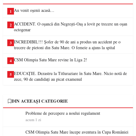
Au venit oșenii acasă…
1
ACCIDENT. O oșancă din Negrești-Oaș a lovit pe trecere un oșan
2
octogenar
INCREDIBIL!!! Șofer de 90 de ani a produs un accident pe o
3
trecere de pietoni din Satu Mare. O femeie a ajuns la spital
CSM Olimpia Satu Mare revine în Liga 2!
4
EDUCAȚIE. Dezastru la Titluraziare în Satu Mare. Nicio notă de
5
zece, 90 de candidați au picat examenul
DIN ACEEAȘI CATEGORIE
Probleme de percepere a noului regulament
acum 1 zi
CSM Olimpia Satu Mare începe aventura în Cupa României