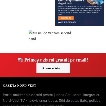
Primește ziarul gratuit pe email!
Abonează-te
GAZETA NORD-VEST
Portal multimedia de stiri pentru judetul Satu Mare, integrat cu
Nord-Vest TV - televiziunea locala. Stiri de actualitate, politica,