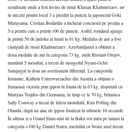
semifinale unde a fost învins de rusul Khasan Khalmurzaev, iar
in meciul pentru locul 3 a pierdut la puncte la japonezul Goki
Maruyama. Cristian Bodârlău a încheiat concursul pe poziţia a
5-a pentru care a primit 100 de puncte. Astfel, românul ajunge
în primii 50 de judoka ai lumii la 81 kg. Medalia de aur a fost
câştigată de rusul Khalmurzaev. Azerbaidjanul a obţinut a
doua medalie de aur la categoria 73 kg, unde Rustam Orujov,
numărul 5 mondial, a trecut de mongolul Nyam-Ochir
Sainjargal la doar un avertisment diferenţă. La categoriile
feminine, Kathrin Unterwurzacher din Austria a obţinut o
frumoasă victorie prin ippon în finala de la 63 kg, disputată cu
Martyna Trajdos din Germania, în timp ce la 70 kg, britanica
Sally Conway a trecut de lidera mondială, Kim Polling din
Olanda, după un atac de ippon finalizat în ultimele 10 secunde.
În ultima zi a Grand Slam-ului de la Baku vor intra pe tatami la
categoria +100 kg Daniel Natea, medaliat cu bronz anul trecut,