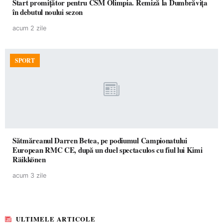
Start promițător pentru CSM Olimpia. Remiză la Dumbrăvița
în debutul noului sezon
acum 2 zile
SPORT
Sătmăreanul Darren Betea, pe podiumul Campionatului
European RMC CE, după un duel spectaculos cu fiul lui Kimi
Räikkönen
acum 3 zile
ULTIMELE ARTICOLE