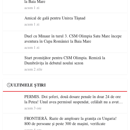
la Baia Mare
acum 1 zi
Amical de gală pentru Unirea Tășnad
acum 1 zi
Duel cu Minaur în turul 3. CSM Olimpia Satu Mare începe
aventura în Cupa României la Baia Mare
acum 1 zi
Start promițător pentru CSM Olimpia. Remiză la
Dumbrăvița în debutul noului sezon
acum 2 zile
ULTIMELE ȘTIRI
PERMIS. Doi șoferi, două dosare penale în doar 24 de ore
la Petea! Unul avea permisul suspendat, celălalt nu a avut
niciodată permis
acum 3 ore
FRONTIERĂ. Razie de amploare la granița cu Ungaria!
800 de persoane și peste 300 de mașini, verificate
acum 4 ore