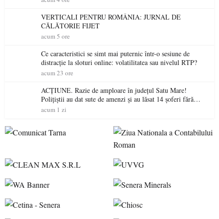
VERTICALI PENTRU ROMÂNIA: JURNAL DE
CĂLĂTORIE FIJET
acum 5 ore
Ce caracteristici se simt mai puternic într-o sesiune de
distracție la sloturi online: volatilitatea sau nivelul RTP?
acum 23 ore
ACȚIUNE. Razie de amploare în județul Satu Mare!
Polițiștii au dat sute de amenzi și au lăsat 14 șoferi fără
permis într-o singură zi
acum 1 zi