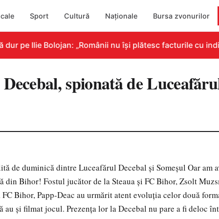
cale
Sport
Cultură
Naționale
Bursa zvonurilor
r pe Ilie Bolojan: „Românii nu își plătesc facturile cu indi
 Decebal, spionată de Luceafăr
lită de duminică dintre Luceafărul Decebal și Someșul Oar am av
ză din Bihor! Fostul jucător de la Steaua și FC Bihor, Zsolt Muzs
a FC Bihor, Papp-Deac au urmărit atent evoluția celor două formaț
că au și filmat jocul. Prezența lor la Decebal nu pare a fi deloc î