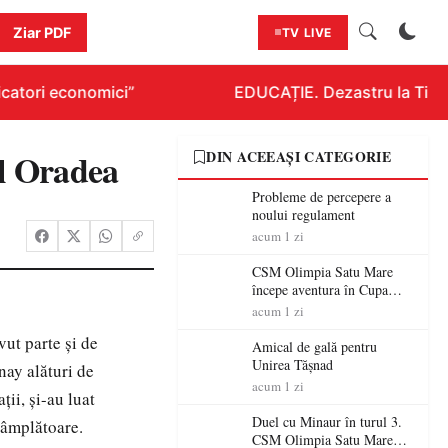
Ziar PDF
TV LIVE
catori economici”
EDUCAȚIE. Dezastru la Titlura
ul Oradea
DIN ACEEAȘI CATEGORIE
Probleme de percepere a
noului regulament
acum 1 zi
CSM Olimpia Satu Mare
începe aventura în Cupa
României la Baia Mare
acum 1 zi
ut parte și de
Amical de gală pentru
Unirea Tășnad
nay alături de
acum 1 zi
ii, și-au luat
Duel cu Minaur în turul 3.
ntâmplătoare.
CSM Olimpia Satu Mare