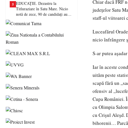
Chiar dacă FRF n-
EDUCAȚIE. Dezastru la
5
Titluraziare în Satu Mare. Nicio
județelor Satu Ma
notă de zece, 90 de candidați au
staff-ul viitoare
picat examenul
Luceafărul Oradea
nicio înfrângere ș
S-ar putea așadar
Iar în aceste co
uităm peste stati
scapă fără un „sa
ofensiv al „lucef
Cupa României. În
cu Olimpia Salont
cu Crişul Aleşd. 
bihorenii… Parcă 