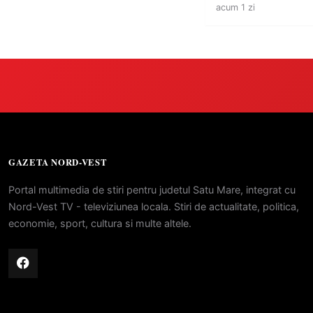
acum 1 zi
GAZETA NORD-VEST
Portal multimedia de stiri pentru judetul Satu Mare, integrat cu
Nord-Vest TV - televiziunea locala. Stiri de actualitate, politica,
economie, sport, cultura si multe altele.