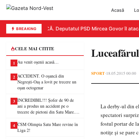
Acasă
Lo
REPLICĂ. Deputatul PSD Mircea Govor îl atacă du
BREAKING
Luceafărul
CELE MAI CITITE
Au venit oșenii acasă…
1
SPORT
18.05.2015 00:00
•
ACCIDENT. O oșancă din
2
Negrești-Oaș a lovit pe trecere un
oșan octogenar
INCREDIBIL!!! Șofer de 90 de
3
La derby-ul din e
ani a produs un accident pe o
trecere de pietoni din Satu Mare. O
spectatori surpri
femeie a ajuns la spital
fostul portar de l
CSM Olimpia Satu Mare revine în
4
Liga 2!
notițe și se pare 