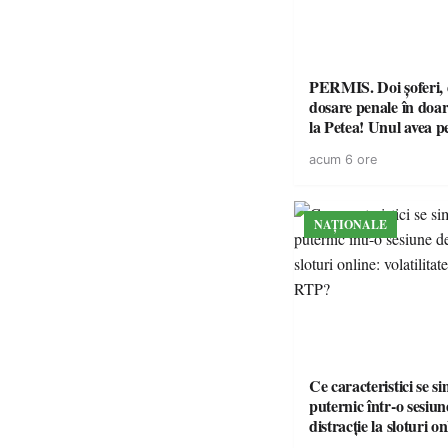
PERMIS. Doi șoferi,
dosare penale în doar
la Petea! Unul avea p
suspendat, celălalt nu
acum 6 ore
niciodată permis
NAȚIONALE
Ce caracteristici se s
puternic într-o sesiun
distracție la sloturi on
volatilitatea sau nive