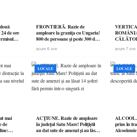
 două
FRONTIERĂ. Razie de
VERTICA
 24 de ore
amploare la granița cu Ungaria!
ROMÂNIA
ermisul
800 de persoane și peste 300 de
CĂLĂTOR
 a avut
mașini, verificate
acum 6 ore
acum 7 ore
LOCALE
LOCALE
imt mai
ACȚIUNE. Razie de amploare
ALCOOL. Șo
e de
în județul Satu Mare! Polițiștii
prins în tr
line:
au dat sute de amenzi și au lăsat
Alcoolemie
lul RTP?
14 șoferi fără permis într-o
polițiști