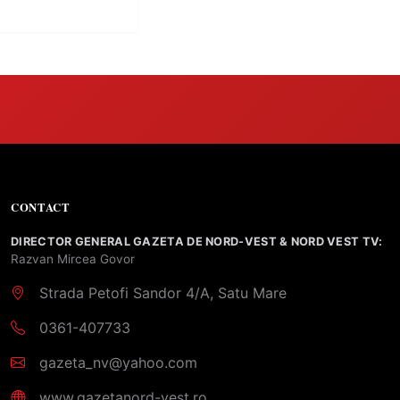
CONTACT
DIRECTOR GENERAL GAZETA DE NORD-VEST & NORD VEST TV:
Razvan Mircea Govor
Strada Petofi Sandor 4/A, Satu Mare
0361-407733
gazeta_nv@yahoo.com
www.gazetanord-vest.ro