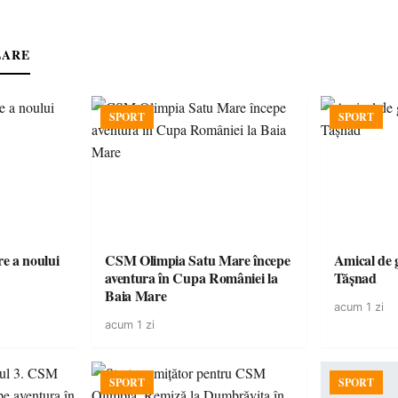
LARE
SPORT
SPORT
e a noului
CSM Olimpia Satu Mare începe
Amical de 
aventura în Cupa României la
Tășnad
Baia Mare
acum 1 zi
acum 1 zi
SPORT
SPORT