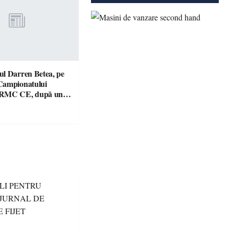
l Darren Betea, pe
Campionatului
 RMC CE, după un
culos cu fiul lui Kimi