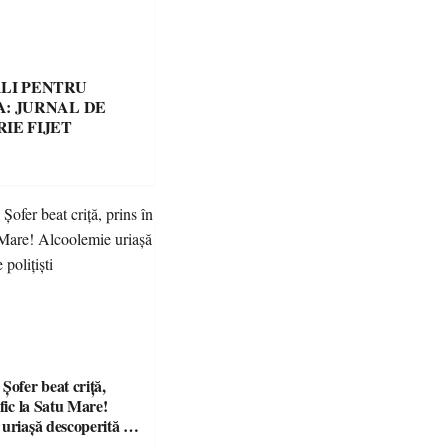
LI PENTRU
: JURNAL DE
IE FIJET
fer beat criță,
afic la Satu Mare!
 uriașă descoperită de