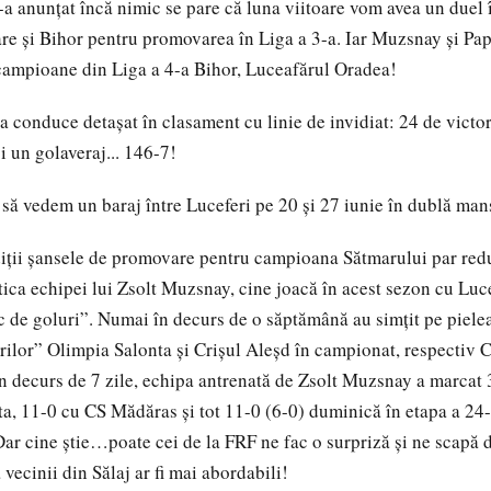
a anunțat încă nimic se pare că luna viitoare vom avea un duel
re și Bihor pentru promovarea în Liga a 3-a. Iar Muzsnay și Pa
i campioane din Liga a 4-a Bihor, Luceafărul Oradea!
 conduce detașat în clasament cu linie de invidiat: 24 de victori
i un golaveraj... 146-7!
 să vedem un baraj între Luceferi pe 20 și 27 iunie în dublă man
ndiții șansele de promovare pentru campioana Sătmarului par r
stica echipei lui Zsolt Muzsnay, cine joacă în acest sezon cu Luc
c de goluri”. Numai în decurs de o săptămână au simţit pe pielea
erilor” Olimpia Salonta şi Crişul Aleşd în campionat, respectiv
 decurs de 7 zile, echipa antrenată de Zsolt Muzsnay a marcat 
a, 11-0 cu CS Mădăras şi tot 11-0 (6-0) duminică în etapa a 24-a
Dar cine știe…poate cei de la FRF ne fac o surpriză și ne scapă 
vecinii din Sălaj ar fi mai abordabili!