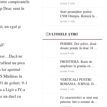
 între campioanele
începe aventura în Cupa
acum 2 zile
României la Baia Mare
pp Deac sunt în
Start promițător pentru
CSM Olimpia. Remiză la
Dumbrăvița în debutul
acum 2 zile
noului sezon
i, un egal și
ULTIMELE ȘTIRI
PERMIS. Doi șoferi, două
șă!
dosare penale în doar 24 de
ore la Petea! Unul avea
acum 6 ore
eduse…Dacă ne
permisul suspendat, celălalt
nu a avut niciodată permis
FRONTIERĂ. Razie de
eafărul nu prea
amploare la granița cu
 lor apetitul
Ungaria! 800 de persoane și
acum 6 ore
peste 300 de mașini,
 CS Mădăras în
verificate
VERTICALI PENTRU
31 de goluri: 9-1
ROMÂNIA: JURNAL DE
CĂLĂTORIE FIJET
 a Ligii a IV-a
acum 7 ore
de un duel cu
Ce caracteristici se simt mai
puternic într-o sesiune de
distracție la sloturi online:
acum 1 zi