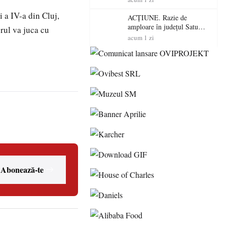
volatilitatea sau nivelul
 a IV-a din Cluj,
RTP?
ACȚIUNE. Razie de
amploare în județul Satu
orul va juca cu
Mare! Polițiștii au dat sute
acum 1 zi
de amenzi și au lăsat 14
șoferi fără permis într-o
singură zi
Abonează-te