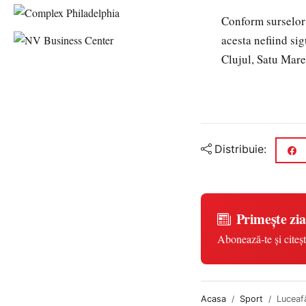
Conform surselor 
acesta nefiind si
Clujul, Satu Mare
Distribuie:
Primește zia
Abonează-te și citeșt
Acasa
Sport
Luceaf