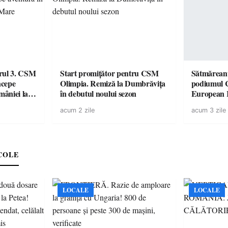
urul 3. CSM
Start promițător pentru CSM
Sătmăreanu
ncepe
Olimpia. Remiză la Dumbrăvița
podiumul 
âniei la
în debutul noului sezon
European
duel specta
acum 2 zile
acum 3 zile
Räikkönen
COLE
LOCALE
LOCALE