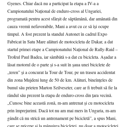
Gyenes. Chiar dacă nu a participat la etapa a IV-a a
Campionatului Naţional de enduro-cross al Ungariei,
programată pentru acest sfârşit de săptămână, dar amânată din
cauza vremii nefavorabile, Mani a avut cu ce să îşi ocupe
timpul. A fost prezent la standul Autonet în cadrul Expo
Fabricat în Satu Mare alături de motocicleta de Dakar, a dat
startul primei etape a Campionatului Naţional de Rally-Raid –
Trofeul Paul Badea, iar sâmbătă s-a dat cu bicicleta. Aşadar a
lăsat motorul de o parte şi s-a suit în şaua unei biciclete de
„teren” şi a concurat la Tour de Tour, pe un traseu accidentat
din zona Mujdeni lung de 50 de km. Alături, bineînţeles de
bunul său prieten Marton Szilveszter, care ar fi trebuit să fie la
rândul său prezent la etapa de enduro-cross din ţara vecină.
„Cunosc bine această zonă, m-am antrenat şi cu motocicleta
prin împrejurimi. Dacă tot nu am mai mers în Ungaria, m-am
gândit că nu strică un antrenament pe bicicletă”, a spus Mani,
care se pricepe şi la mânuirea bicicletei, nu doar a motocicletei.