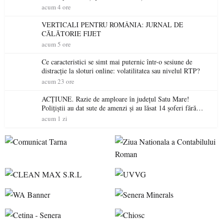
acum 4 ore
VERTICALI PENTRU ROMÂNIA: JURNAL DE
CĂLĂTORIE FIJET
acum 5 ore
Ce caracteristici se simt mai puternic într-o sesiune de
distracție la sloturi online: volatilitatea sau nivelul RTP?
acum 23 ore
ACȚIUNE. Razie de amploare în județul Satu Mare!
Polițiștii au dat sute de amenzi și au lăsat 14 șoferi fără
permis într-o singură zi
acum 1 zi