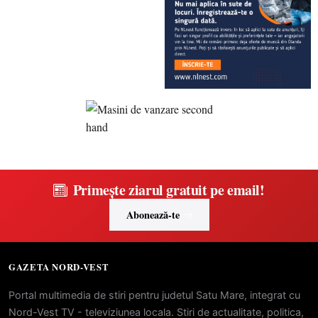
Primește ziarul gratuit pe email!
Abonează-te
GAZETA NORD-VEST
Portal multimedia de stiri pentru judetul Satu Mare, integrat cu
Nord-Vest TV - televiziunea locala. Stiri de actualitate, politica,