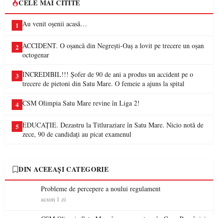
CELE MAI CITITE
Au venit oșenii acasă…
1
ACCIDENT. O oșancă din Negrești-Oaș a lovit pe trecere un oșan
2
octogenar
INCREDIBIL!!! Șofer de 90 de ani a produs un accident pe o
3
trecere de pietoni din Satu Mare. O femeie a ajuns la spital
CSM Olimpia Satu Mare revine în Liga 2!
4
EDUCAȚIE. Dezastru la Titluraziare în Satu Mare. Nicio notă de
5
zece, 90 de candidați au picat examenul
DIN ACEEAȘI CATEGORIE
Probleme de percepere a noului regulament
acum 1 zi