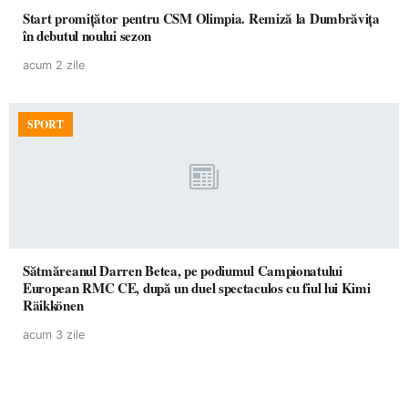
Start promițător pentru CSM Olimpia. Remiză la Dumbrăvița
în debutul noului sezon
acum 2 zile
SPORT
Sătmăreanul Darren Betea, pe podiumul Campionatului
European RMC CE, după un duel spectaculos cu fiul lui Kimi
Räikkönen
acum 3 zile