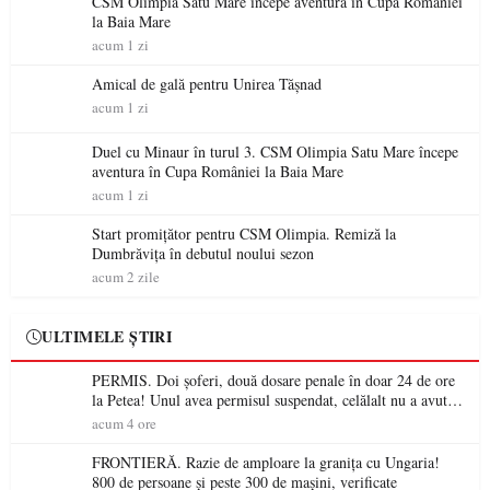
CSM Olimpia Satu Mare începe aventura în Cupa României
la Baia Mare
acum 1 zi
Amical de gală pentru Unirea Tășnad
acum 1 zi
Duel cu Minaur în turul 3. CSM Olimpia Satu Mare începe
aventura în Cupa României la Baia Mare
acum 1 zi
Start promițător pentru CSM Olimpia. Remiză la
Dumbrăvița în debutul noului sezon
acum 2 zile
ULTIMELE ȘTIRI
PERMIS. Doi șoferi, două dosare penale în doar 24 de ore
la Petea! Unul avea permisul suspendat, celălalt nu a avut
niciodată permis
acum 4 ore
FRONTIERĂ. Razie de amploare la granița cu Ungaria!
800 de persoane și peste 300 de mașini, verificate