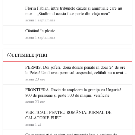
Florin Fabian, între tribunele căzute și amintirile care nu
mor – „Stadionul acesta face parte din viața mea”
acum 1 saptamana
Cântând în ploaie
acum 1 saptamana
ULTIMELE ȘTIRI
PERMIS. Doi șoferi, două dosare penale în doar 24 de ore
la Petea! Unul avea permisul suspendat, celălalt nu a avut
niciodată permis
acum 23 ore
FRONTIERĂ. Razie de amploare la granița cu Ungaria!
800 de persoane și peste 300 de mașini, verificate
acum 23 ore
VERTICALI PENTRU ROMÂNIA: JURNAL DE
CĂLĂTORIE FIJET
acum 1 zi
Ce caracteristici se simt mai puternic într-o sesiune de