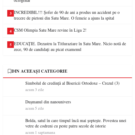
octogenar
INCREDIBIL!!! Șofer de 90 de ani a produs un accident pe o
3
trecere de pietoni din Satu Mare. O femeie a ajuns la spital
CSM Olimpia Satu Mare revine în Liga 2!
4
EDUCAȚIE. Dezastru la Titluraziare în Satu Mare. Nicio notă de
5
zece, 90 de candidați au picat examenul
DIN ACEEAȘI CATEGORIE
Simbolul de credinţă al Bisericii Ortodoxe – Crezul (3)
acum 3 zile
Dușmanul din nanounivers
acum 5 zile
Bolda, satul în care timpul încă mai șoptește. Povestea unei
vetre de codreni cu peste patru secole de istorie
acum 1 saptamana