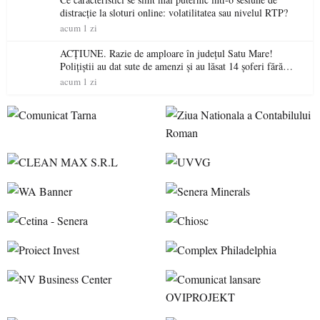
distracție la sloturi online: volatilitatea sau nivelul RTP?
acum 1 zi
ACȚIUNE. Razie de amploare în județul Satu Mare!
Polițiștii au dat sute de amenzi și au lăsat 14 șoferi fără
permis într-o singură zi
acum 1 zi