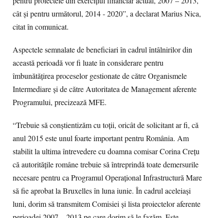
pentru proiectele din exerciţiul financiar actual, 2007 – 2013,
cât şi pentru următorul, 2014 - 2020”, a declarat Marius Nica,
citat în comunicat.
Aspectele semnalate de beneficiari în cadrul întâlnirilor din
această perioadă vor fi luate în considerare pentru
îmbunătăţirea proceselor gestionate de către Organismele
Intermediare şi de către Autoritatea de Management aferente
Programului, precizează MFE.
“Trebuie să conştientizăm cu toţii, oricât de solicitant ar fi, că
anul 2015 este unul foarte important pentru România. Am
stabilit la ultima întrevedere cu doamna comisar Corina Creţu
că autorităţile române trebuie să întreprindă toate demersurile
necesare pentru ca Programul Operaţional Infrastructură Mare
să fie aprobat la Bruxelles în luna iunie. În cadrul aceleiaşi
luni, dorim să transmitem Comisiei şi lista proiectelor aferente
perioadei 2007 – 2013 pe care dorim să le fazăm. Este