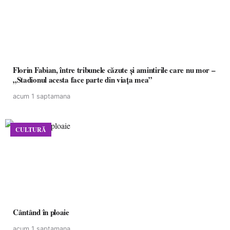
Florin Fabian, între tribunele căzute și amintirile care nu mor –
„Stadionul acesta face parte din viața mea”
acum 1 saptamana
CULTURĂ
Cântând în ploaie
acum 1 saptamana