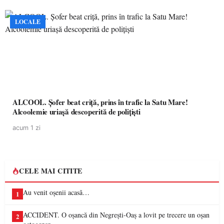
LOCALE
ALCOOL. Șofer beat criță, prins în trafic la Satu Mare!
Alcoolemie uriașă descoperită de polițiști
acum 1 zi
CELE MAI CITITE
Au venit oșenii acasă…
1
ACCIDENT. O oșancă din Negrești-Oaș a lovit pe trecere un oșan
2