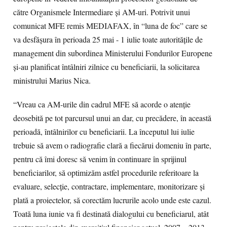
către Organismele Intermediare şi AM-uri. Potrivit unui
comunicat MFE remis MEDIAFAX, în “luna de foc” care se
va desfăşura în perioada 25 mai - 1 iulie toate autorităţile de
management din subordinea Ministerului Fondurilor Europene
şi-au planificat întâlniri zilnice cu beneficiarii, la solicitarea
ministrului Marius Nica.
“Vreau ca AM-urile din cadrul MFE să acorde o atenţie
deosebită pe tot parcursul unui an dar, cu precădere, în această
perioadă, întâlnirilor cu beneficiarii. La începutul lui iulie
trebuie să avem o radiografie clară a fiecărui domeniu în parte,
pentru că îmi doresc să venim în continuare în sprijinul
beneficiarilor, să optimizăm astfel procedurile referitoare la
evaluare, selecţie, contractare, implementare, monitorizare şi
plată a proiectelor, să corectăm lucrurile acolo unde este cazul.
Toată luna iunie va fi destinată dialogului cu beneficiarul, atât