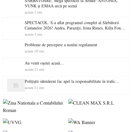
SĂRBĂTOARE. Mega spectacol la Ardud! ANTONIA,
VUNK și EMAA urcă pe scenă
acum 1 ora
SPECTACOL. S-a aflat programul complet al Sărbătorii
Castanelor 2026! Andra, Paraziții, Irina Rimes, Killa Fonic,
Zdob și Zdub și Fuego vin la Baia Mare
acum 1 ora
Probleme de percepere a noului regulament
acum 10 ore
Au venit oșenii acasă…
acum 11 ore
Polițiștii sătmăreni fac apel la responsabilitate în trafic…
acum 11 ore