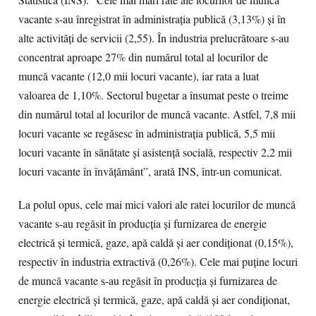
Statistică (INS). “Cele mai mari rate ale locurilor de muncă
vacante s-au înregistrat în administraţia publică (3,13%) şi în
alte activităţi de servicii (2,55). În industria prelucrătoare s-au
concentrat aproape 27% din numărul total al locurilor de
muncă vacante (12,0 mii locuri vacante), iar rata a luat
valoarea de 1,10%. Sectorul bugetar a însumat peste o treime
din numărul total al locurilor de muncă vacante. Astfel, 7,8 mii
locuri vacante se regăsesc în administraţia publică, 5,5 mii
locuri vacante în sănătate şi asistenţă socială, respectiv 2,2 mii
locuri vacante în învăţământ”, arată INS, într-un comunicat.
La polul opus, cele mai mici valori ale ratei locurilor de muncă
vacante s-au regăsit în producţia şi furnizarea de energie
electrică şi termică, gaze, apă caldă şi aer condiţionat (0,15%),
respectiv în industria extractivă (0,26%). Cele mai puţine locuri
de muncă vacante s-au regăsit în producţia şi furnizarea de
energie electrică şi termică, gaze, apă caldă şi aer condiţionat,