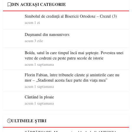
DIN ACEEAȘI CATEGORIE
Simbolul de credinţă al Bisericii Ortodoxe – Crezul (3)
acum 1 zi
Dușmanul din nanounivers
acum 3 zile
Bolda, satul în care timpul încă mai șoptește. Povestea unei
vetre de codreni cu peste patru secole de istorie
acum 1 saptamana
Florin Fabian, între tribunele căzute și amintirile care nu
mor – „Stadionul acesta face parte din viața mea”
acum 1 saptamana
Cântând în ploaie
acum 1 saptamana
ULTIMELE ȘTIRI