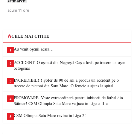
sătmăreni
acum 11 ore
CELE MAI CITITE
Au venit oșenii acasă…
1
ACCIDENT. O oșancă din Negrești-Oaș a lovit pe trecere un oșan
2
octogenar
INCREDIBIL!!! Șofer de 90 de ani a produs un accident pe o
3
trecere de pietoni din Satu Mare. O femeie a ajuns la spital
PROMOVARE. Veste extraordinară pentru iubitorii de fotbal din
4
Sătmar! CSM Olimpia Satu Mare va juca în Liga a II-a
CSM Olimpia Satu Mare revine în Liga 2!
5