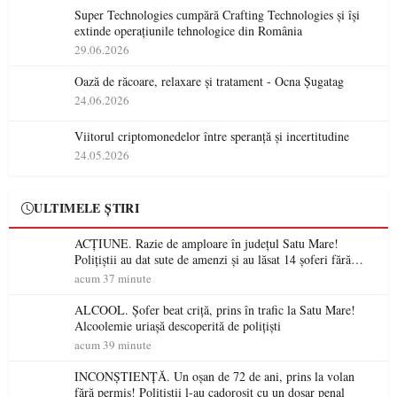
Super Technologies cumpără Crafting Technologies și își
extinde operațiunile tehnologice din România
29.06.2026
Oază de răcoare, relaxare și tratament - Ocna Șugatag
24.06.2026
Viitorul criptomonedelor între speranță și incertitudine
24.05.2026
ULTIMELE ȘTIRI
ACȚIUNE. Razie de amploare în județul Satu Mare!
Polițiștii au dat sute de amenzi și au lăsat 14 șoferi fără
permis într-o singură zi
acum 37 minute
ALCOOL. Șofer beat criță, prins în trafic la Satu Mare!
Alcoolemie uriașă descoperită de polițiști
acum 39 minute
INCONȘTIENȚĂ. Un oșan de 72 de ani, prins la volan
fără permis! Polițiștii l-au cadorosit cu un dosar penal