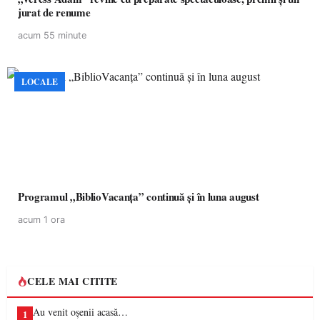
jurat de renume
acum 55 minute
LOCALE
Programul „BiblioVacanța” continuă și în luna august
acum 1 ora
CELE MAI CITITE
Au venit oșenii acasă…
1