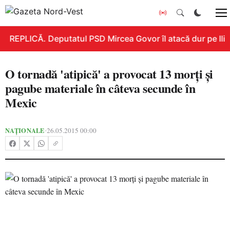
REPLICĂ. Deputatul PSD Mircea Govor îl atacă dur pe Ilie B
O tornadă 'atipică' a provocat 13 morți și
pagube materiale în câteva secunde în
Mexic
NAȚIONALE
26.05.2015 00:00
•