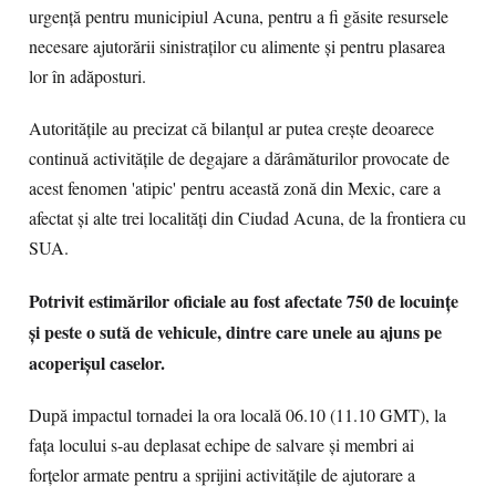
urgență pentru municipiul Acuna, pentru a fi găsite resursele
necesare ajutorării sinistraților cu alimente și pentru plasarea
lor în adăposturi.
Autoritățile au precizat că bilanțul ar putea crește deoarece
continuă activitățile de degajare a dărâmăturilor provocate de
acest fenomen 'atipic' pentru această zonă din Mexic, care a
afectat și alte trei localități din Ciudad Acuna, de la frontiera cu
SUA.
Potrivit estimărilor oficiale au fost afectate 750 de locuințe
și peste o sută de vehicule, dintre care unele au ajuns pe
acoperișul caselor.
După impactul tornadei la ora locală 06.10 (11.10 GMT), la
fața locului s-au deplasat echipe de salvare și membri ai
forțelor armate pentru a sprijini activitățile de ajutorare a