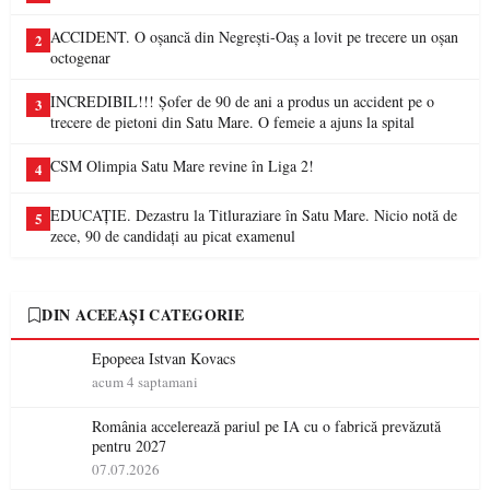
ACCIDENT. O oșancă din Negrești-Oaș a lovit pe trecere un oșan
2
octogenar
INCREDIBIL!!! Șofer de 90 de ani a produs un accident pe o
3
trecere de pietoni din Satu Mare. O femeie a ajuns la spital
CSM Olimpia Satu Mare revine în Liga 2!
4
EDUCAȚIE. Dezastru la Titluraziare în Satu Mare. Nicio notă de
5
zece, 90 de candidați au picat examenul
DIN ACEEAȘI CATEGORIE
Epopeea Istvan Kovacs
acum 4 saptamani
România accelerează pariul pe IA cu o fabrică prevăzută
pentru 2027
07.07.2026