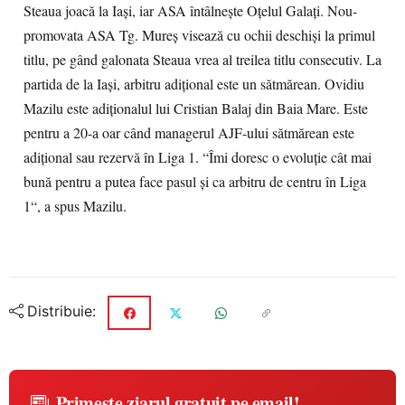
Steaua joacă la Iaşi, iar ASA întâlneşte Oţelul Galaţi. Nou-
promovata ASA Tg. Mureş visează cu ochii deschişi la primul
titlu, pe gând galonata Steaua vrea al treilea titlu consecutiv. La
partida de la Iaşi, arbitru adiţional este un sătmărean. Ovidiu
Mazilu este adiţionalul lui Cristian Balaj din Baia Mare. Este
pentru a 20-a oar când managerul AJF-ului sătmărean este
adiţional sau rezervă în Liga 1. “Îmi doresc o evoluţie cât mai
bună pentru a putea face pasul şi ca arbitru de centru în Liga
1“, a spus Mazilu.
Distribuie:
Primește ziarul gratuit pe email!