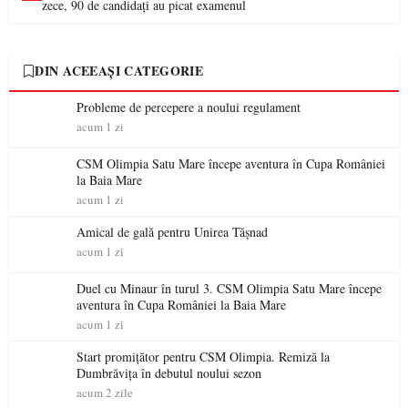
zece, 90 de candidați au picat examenul
DIN ACEEAȘI CATEGORIE
Probleme de percepere a noului regulament
acum 1 zi
CSM Olimpia Satu Mare începe aventura în Cupa României
la Baia Mare
acum 1 zi
Amical de gală pentru Unirea Tășnad
acum 1 zi
Duel cu Minaur în turul 3. CSM Olimpia Satu Mare începe
aventura în Cupa României la Baia Mare
acum 1 zi
Start promițător pentru CSM Olimpia. Remiză la
Dumbrăvița în debutul noului sezon
acum 2 zile