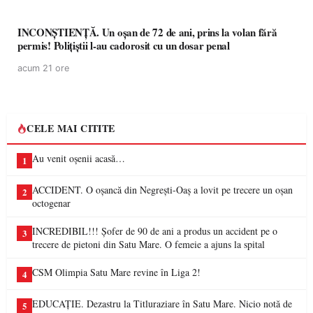
INCONȘTIENȚĂ. Un oșan de 72 de ani, prins la volan fără
permis! Polițiștii l-au cadorosit cu un dosar penal
acum 21 ore
CELE MAI CITITE
Au venit oșenii acasă…
1
ACCIDENT. O oșancă din Negrești-Oaș a lovit pe trecere un oșan
2
octogenar
INCREDIBIL!!! Șofer de 90 de ani a produs un accident pe o
3
trecere de pietoni din Satu Mare. O femeie a ajuns la spital
CSM Olimpia Satu Mare revine în Liga 2!
4
EDUCAȚIE. Dezastru la Titluraziare în Satu Mare. Nicio notă de
5