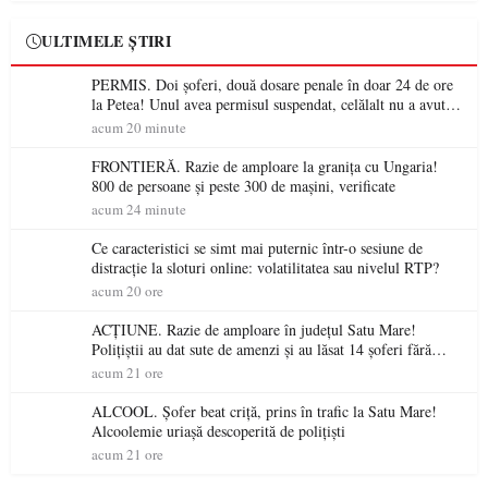
ULTIMELE ȘTIRI
PERMIS. Doi șoferi, două dosare penale în doar 24 de ore
la Petea! Unul avea permisul suspendat, celălalt nu a avut
niciodată permis
acum 20 minute
FRONTIERĂ. Razie de amploare la granița cu Ungaria!
800 de persoane și peste 300 de mașini, verificate
acum 24 minute
Ce caracteristici se simt mai puternic într-o sesiune de
distracție la sloturi online: volatilitatea sau nivelul RTP?
acum 20 ore
ACȚIUNE. Razie de amploare în județul Satu Mare!
Polițiștii au dat sute de amenzi și au lăsat 14 șoferi fără
permis într-o singură zi
acum 21 ore
ALCOOL. Șofer beat criță, prins în trafic la Satu Mare!
Alcoolemie uriașă descoperită de polițiști
acum 21 ore