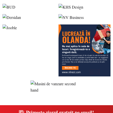
Primește ziarul gratuit pe email!