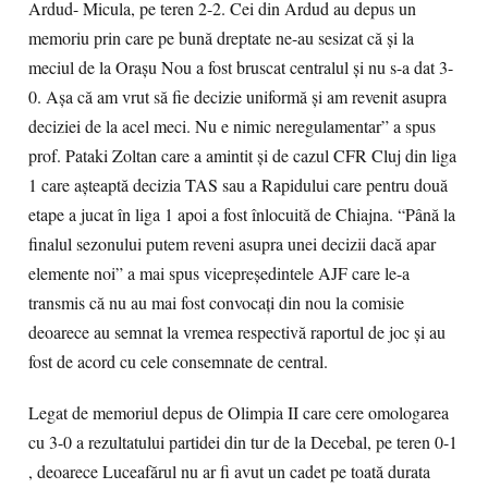
Ardud- Micula, pe teren 2-2. Cei din Ardud au depus un
memoriu prin care pe bună dreptate ne-au sesizat că şi la
meciul de la Oraşu Nou a fost bruscat centralul şi nu s-a dat 3-
0. Aşa că am vrut să fie decizie uniformă şi am revenit asupra
deciziei de la acel meci. Nu e nimic neregulamentar” a spus
prof. Pataki Zoltan care a amintit şi de cazul CFR Cluj din liga
1 care aşteaptă decizia TAS sau a Rapidului care pentru două
etape a jucat în liga 1 apoi a fost înlocuită de Chiajna. “Până la
finalul sezonului putem reveni asupra unei decizii dacă apar
elemente noi” a mai spus vicepreşedintele AJF care le-a
transmis că nu au mai fost convocaţi din nou la comisie
deoarece au semnat la vremea respectivă raportul de joc şi au
fost de acord cu cele consemnate de central.
Legat de memoriul depus de Olimpia II care cere omologarea
cu 3-0 a rezultatului partidei din tur de la Decebal, pe teren 0-1
, deoarece Luceafărul nu ar fi avut un cadet pe toată durata