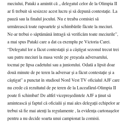
meciului, Pataki a amintit că „ delegatul celor de la Olimpia II
ar fi trebuit să sesizeze acest lucru şi să depună contestaţie. La
pauză sau la finalul jocului. Nu e treaba comisiei să
urmărească toate rapoartele şi schimbările făcute la meciuri.
Ne-ar trebui o săptămână întragă să verificăm toate meciurile”,
a mai spus Pataki care a dat ca exemplu pe Victoria Carei.
“Delegatul lor a făcut contestaţii şi a câştigat sezonul trecut trei
sau patru meciuri la masa verde pe greşeala adversarului,
tocmai pe lipsa cadetului sau a juniorului. Odată a lipsit doar
două minute de pe teren la adversar şi a făcut contestaţie şi a
câştigat” a punctat în studioul Nord Vest TV oficialul AJF care
nu crede că rezultatul de pe teren de la Luceafărul-Olimpia II
poate fi schimbat! De altfel vicepreşedintele AJF a ţinut să
amintească şi faptul că oficialii şi mai ales delegaţii echipelor ar
trebui să fie mai atenţi la regulamente , la evidenţa cartonaşelor
pentru a nu decide soarta unui campionat la comisii.