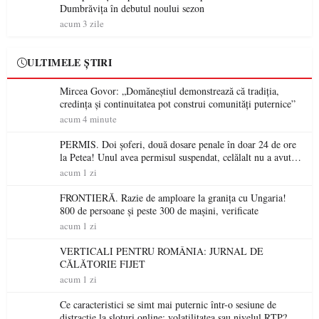
Dumbrăvița în debutul noului sezon
acum 3 zile
ULTIMELE ȘTIRI
Mircea Govor: „Domăneștiul demonstrează că tradiția,
credința și continuitatea pot construi comunități puternice”
acum 4 minute
PERMIS. Doi șoferi, două dosare penale în doar 24 de ore
la Petea! Unul avea permisul suspendat, celălalt nu a avut
niciodată permis
acum 1 zi
FRONTIERĂ. Razie de amploare la granița cu Ungaria!
800 de persoane și peste 300 de mașini, verificate
acum 1 zi
VERTICALI PENTRU ROMÂNIA: JURNAL DE
CĂLĂTORIE FIJET
acum 1 zi
Ce caracteristici se simt mai puternic într-o sesiune de
distracție la sloturi online: volatilitatea sau nivelul RTP?