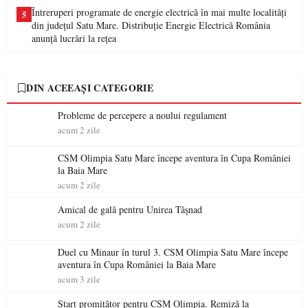
Întreruperi programate de energie electrică în mai multe localități
5
din județul Satu Mare. Distribuție Energie Electrică România
anunță lucrări la rețea
DIN ACEEAȘI CATEGORIE
Probleme de percepere a noului regulament
acum 2 zile
CSM Olimpia Satu Mare începe aventura în Cupa României
la Baia Mare
acum 2 zile
Amical de gală pentru Unirea Tășnad
acum 2 zile
Duel cu Minaur în turul 3. CSM Olimpia Satu Mare începe
aventura în Cupa României la Baia Mare
acum 3 zile
Start promițător pentru CSM Olimpia. Remiză la