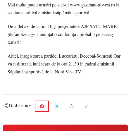
Mai multe puteţi urmări pe site-ul www.gazetanord-vest.ro la
secţiunea arhivă emisiuni-săptămânasportivă!
De altfel azi de la ora 10 şi preşedintele AJF SATU MARE,
Ştefan Szilagyi a anunţat o conferinţă , probabil pe aceeaşi
temă!!!
Altfel, înregistrarea partidei Luceafărul Decebal-Someşul Oar
va fi difuzată luni seara de la ora 21.30 în cadrul emisiunii
Săptămâna sportivă de la Nord Vest TV.
Distribuie: