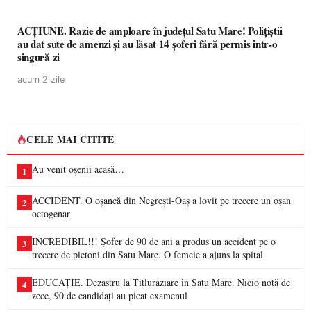
ACȚIUNE. Razie de amploare în județul Satu Mare! Polițiștii
au dat sute de amenzi și au lăsat 14 șoferi fără permis într-o
singură zi
acum 2 zile
CELE MAI CITITE
Au venit oșenii acasă…
1
ACCIDENT. O oșancă din Negrești-Oaș a lovit pe trecere un oșan
2
octogenar
INCREDIBIL!!! Șofer de 90 de ani a produs un accident pe o
3
trecere de pietoni din Satu Mare. O femeie a ajuns la spital
EDUCAȚIE. Dezastru la Titluraziare în Satu Mare. Nicio notă de
4
zece, 90 de candidați au picat examenul