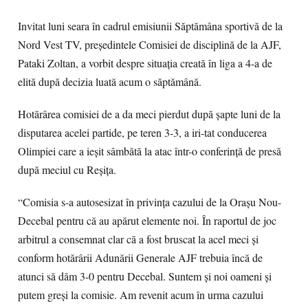
Invitat luni seara în cadrul emisiunii Săptămâna sportivă de la
Nord Vest TV, preşedintele Comisiei de disciplină de la AJF,
Pataki Zoltan, a vorbit despre situaţia creată în liga a 4-a de
elită după decizia luată acum o săptămână.
Hotărârea comisiei de a da meci pierdut după şapte luni de la
disputarea acelei partide, pe teren 3-3, a iri-tat conducerea
Olimpiei care a ieşit sâmbătă la atac într-o conferinţă de presă
după meciul cu Reşiţa.
“Comisia s-a autosesizat în privinţa cazului de la Oraşu Nou-
Decebal pentru că au apărut elemente noi. În raportul de joc
arbitrul a consemnat clar că a fost bruscat la acel meci şi
conform hotărârii Adunării Generale AJF trebuia încă de
atunci să dăm 3-0 pentru Decebal. Suntem şi noi oameni şi
putem greşi la comisie. Am revenit acum în urma cazului