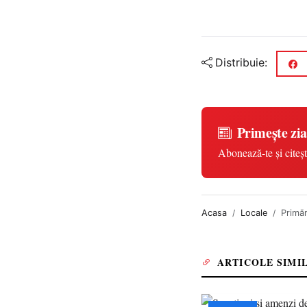
Distribuie:
Primește zia
Abonează-te și citeșt
Acasa
Locale
Primăr
ARTICOLE SIMI