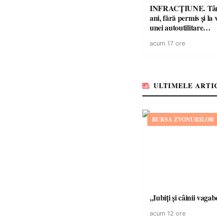
INFRACȚIUNE. Tân
ani, fără permis și la 
unei autoutilitare
neînmatriculate
acum 17 ore
ULTIMELE ARTI
BURSA ZVONURILOR
,,Iubiți și câinii vagab
acum 12 ore