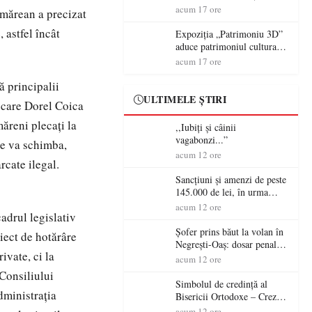
controversă diplomatică
volanul unei autoutilitare
acum 17 ore
tmărean a precizat
europeană ( partea a II-a)
neînmatriculate
 astfel încât
Expoziția „Patrimoniu 3D”
aduce patrimoniul cultural
în era digitală la Castelul
acum 17 ore
Károlyi din Carei
ă principalii
ULTIMELE ȘTIRI
e care Dorel Coica
ăreni plecaţi la
,,Iubiți și câinii
vagabonzi...”
se va schimba,
acum 12 ore
rcate ilegal.
Sancțiuni și amenzi de peste
145.000 de lei, în urma
acțiunilor polițiștilor
acum 12 ore
adrul legislativ
sătmăreni
Șofer prins băut la volan în
iect de hotărâre
Negrești-Oaș: dosar penal
ivate, ci la
după un control al
acum 12 ore
polițiștilor
Consiliului
Simbolul de credinţă al
dministraţia
Bisericii Ortodoxe – Crezul
(3)
acum 12 ore