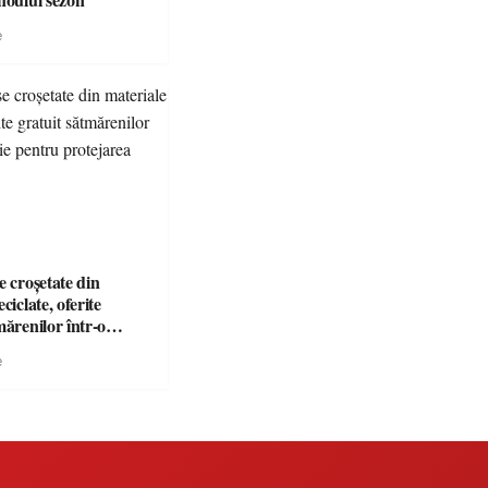
e
e croșetate din
ciclate, oferite
mărenilor într-o
entru protejarea
e