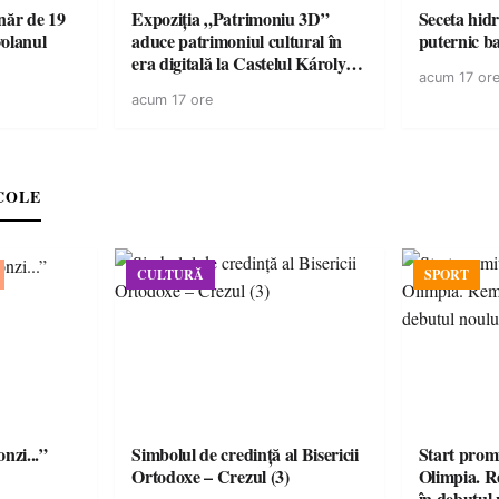
ăr de 19
Expoziția „Patrimoniu 3D”
Seceta hidr
volanul
aduce patrimoniul cultural în
puternic b
era digitală la Castelul Károlyi
acum 17 or
din Carei
acum 17 ore
COLE
CULTURĂ
SPORT
onzi...”
Simbolul de credinţă al Bisericii
Start prom
Ortodoxe – Crezul (3)
Olimpia. R
în debutul 