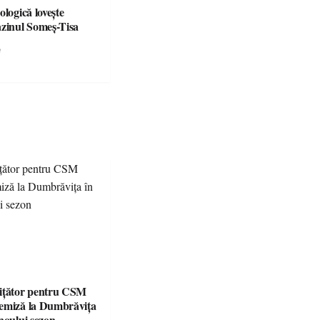
ologică lovește
azinul Someș-Tisa
e
ițător pentru CSM
emiză la Dumbrăvița
noului sezon