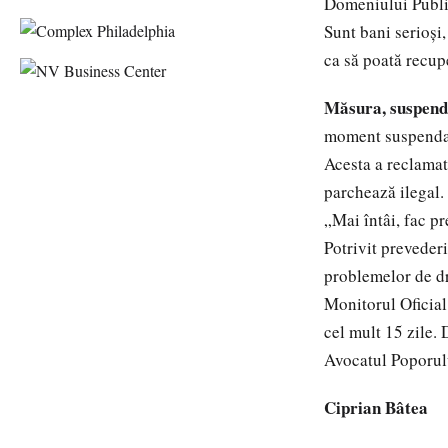
Domeniului Public
Sunt bani serioşi,
ca să poată recup
Măsura, suspenda
moment suspendată
Acesta a reclamat 
parchează ilegal.
„Mai întâi, fac pr
Potrivit preveder
problemelor de dre
Monitorul Oficial 
cel mult 15 zile.
Avocatul Poporulu
Ciprian Bâtea