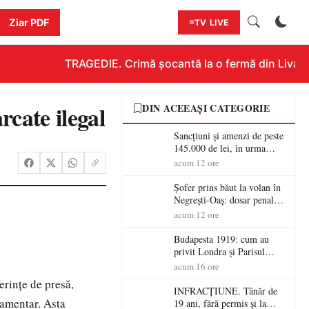
Ziar PDF
TV LIVE
TRAGEDIE. Crimă șocantă la o fermă din Livada!!!
rcate ilegal
DIN ACEEAȘI CATEGORIE
Sancțiuni și amenzi de peste
145.000 de lei, în urma
acțiunilor polițiștilor
acum 12 ore
sătmăreni
Șofer prins băut la volan în
Negrești-Oaș: dosar penal
după un control al
acum 12 ore
polițiștilor
Budapesta 1919: cum au
privit Londra și Parisul
ocupația românească și de ce
acum 16 ore
una dintre cele mai mari
erinţe de presă,
victorii militare ale
INFRACȚIUNE. Tânăr de
României a devenit o
lamentar. Asta
19 ani, fără permis și la