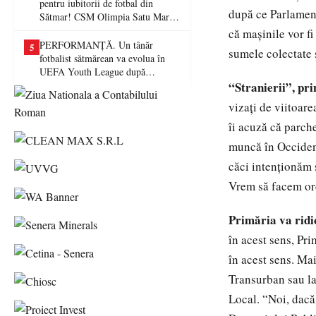
pentru iubitorii de fotbal din
după ce Parlament
Sătmar! CSM Olimpia Satu Mare
va juca în Liga a II-a
că maşinile vor fi
PERFORMANȚĂ. Un tânăr
5
sumele colectate 
fotbalist sătmărean va evolua în
UEFA Youth League după
transferul la Farul Constanța
“Stranierii”, pri
vizaţi de viitoare
îi acuză că parche
muncă în Occident
căci intenţionăm 
Vrem să facem or
Primăria va ridi
în acest sens, Pri
în acest sens. Mai
Transurban sau la
Local. “Noi, dacă