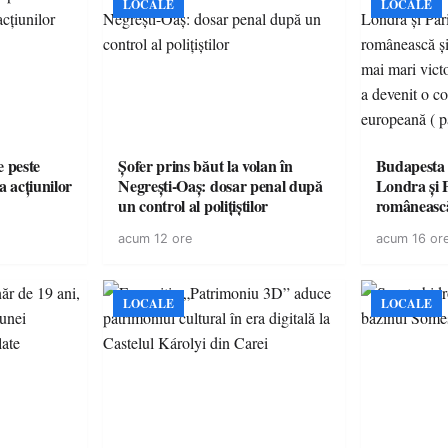
LOCALE
LOCALE
e peste
Șofer prins băut la volan în
Budapesta 
a acțiunilor
Negrești-Oaș: dosar penal după
Londra și 
un control al polițiștilor
românească
cele mai mar
acum 12 ore
acum 16 or
României a
controvers
europeană (
LOCALE
LOCALE