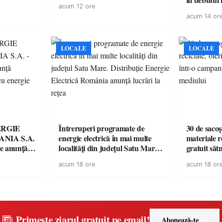
acum 12 ore
acum 14 or
LOCALE
LOCALE
ERGIE
Întreruperi programate de
30 de sacoș
NIA S.A.
energie electrică în mai multe
materiale re
re anunţă
localități din județul Satu Mare.
gratuit săt
rii cu
Distribuție Energie Electrică
campanie p
acum 18 ore
acum 18 or
România anunță lucrări la rețea
mediului
Primește ziarul gratuit pe email!
Abonează-te