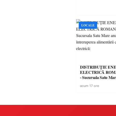
LOCALE
DISTRIBUȚIE EN
ELECTRICĂ ROMA
- Sucursala Satu Ma
întreruperea alimentă
acum 17 ore
energie electrică: