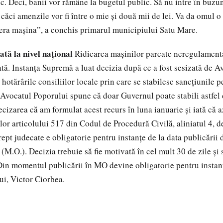
. Deci, banii vor rămâne la bugetul public. Să nu intre în buzun
 căci amenzile vor fi între o mie şi două mii de lei. Va da omul o
era maşina”, a conchis primarul municipiului Satu Mare.
tă la nivel naţional
Ridicarea maşinilor parcate neregulamenta
. Instanţa Supremă a luat decizia după ce a fost sesizată de A
hotărârile consiliilor locale prin care se stabilesc sancţiunile p
 Avocatul Poporului spune că doar Guvernul poate stabili astfel 
ecizarea că am formulat acest recurs în luna ianuarie şi iată că 
ilor articolului 517 din Codul de Procedură Civilă, aliniatul 4, 
pt judecate e obligatorie pentru instanţe de la data publicării d
(M.O.). Decizia trebuie să fie motivată în cel mult 30 de zile şi 
 Din momentul publicării în MO devine obligatorie pentru instanţ
i, Victor Ciorbea.