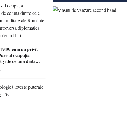
1919: cum au privit
Parisul ocupația
 și de ce una dintre
i victorii militare ale
e
 devenit o
ă diplomatică
 partea a II-a)