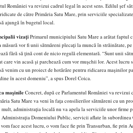
ul României va revizui cadrul legal în acest sens. Edilul şef să
 ridicate de către Primăria Satu Mare, prin serviciile specializate,
să ajungă în bugetul local.
ncipalii vizaţi
Primarul municipiului Satu Mare a arătat faptul c
a măsură vor fi unii sătmăreni plecaţi la muncă în străinătate, p
ază fără să ţină cont de nicio regulă elementară. “Sunt unii sătm
 care vin acasă şi parchează cum vor muşchii lor. Acest lucru 
să venim cu un proiect de hotărâre pentru ridicarea maşinilor pa
dine în acest domeniu”, a spus Dorel Coica.
ca maşinile
Concret, după ce Parlamentul României va revizui c
măria Satu Mare va veni în faţa consilierilor sătmăreni cu un pro
 mult, administraţia locală nu va apela la serviciile unor firme pr
 Administraţia Domeniului Public, servicii aflate în subordinea 
 vom face acest lucru, o vom face fie prin Transurban, fie prin A