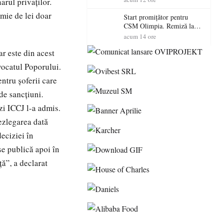
arul privaţilor.
 mie de lei doar
Start promițător pentru
CSM Olimpia. Remiză la
Dumbrăvița în debutul
acum 14 ore
noului sezon
r este din acest
vocatul Poporului.
entru şoferii care
de sancţiuni.
azi ICCJ l-a admis.
dezlegarea dată
eciziei în
se publică apoi în
ă”, a declarat