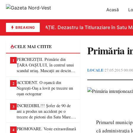
Acasă
Lo
EDUCAȚIE. Dezastru la Titluraziare în Satu Mar
BREAKING
Primăria in
CELE MAI CITITE
PERCHEZIȚII. Primărie din
1
ȚARA OAȘULUI, în centrul unui
LOCALE
27.05.2015 00:0
•
scandal uriaș. Mascații au descins
într-o anchetă privind presupuse
fraude de proporții
ACCIDENT. O oșancă din
2
Negrești-Oaș a lovit pe trecere un
oșan octogenar
INCREDIBIL!!! Șofer de 90 de
3
ani a produs un accident pe o
trecere de pietoni din Satu Mare. O
Primarul municipi
femeie a ajuns la spital
PROMOVARE. Veste extraordinară
4
că administraţia 