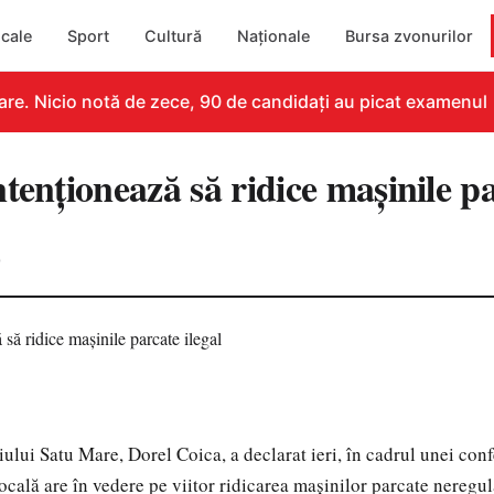
cale
Sport
Cultură
Naționale
Bursa zvonurilor
e. Nicio notă de zece, 90 de candidați au picat examenul
tenţionează să ridice maşinile pa
0
ului Satu Mare, Dorel Coica, a declarat ieri, în cadrul unei conf
locală are în vedere pe viitor ridicarea maşinilor parcate neregu