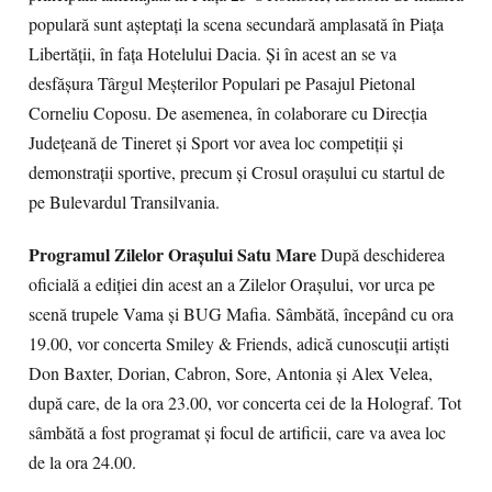
populară sunt aşteptaţi la scena secundară amplasată în Piaţa
Libertăţii, în faţa Hotelului Dacia. Şi în acest an se va
desfăşura Târgul Meşterilor Populari pe Pasajul Pietonal
Corneliu Coposu. De asemenea, în colaborare cu Direcţia
Judeţeană de Tineret şi Sport vor avea loc competiţii şi
demonstraţii sportive, precum şi Crosul oraşului cu startul de
pe Bulevardul Transilvania.
Programul Zilelor Oraşului Satu Mare
După deschiderea
oficială a ediţiei din acest an a Zilelor Oraşului, vor urca pe
scenă trupele Vama şi BUG Mafia. Sâmbătă, începând cu ora
19.00, vor concerta Smiley & Friends, adică cunoscuţii artişti
Don Baxter, Dorian, Cabron, Sore, Antonia şi Alex Velea,
după care, de la ora 23.00, vor concerta cei de la Holograf. Tot
sâmbătă a fost programat şi focul de artificii, care va avea loc
de la ora 24.00.