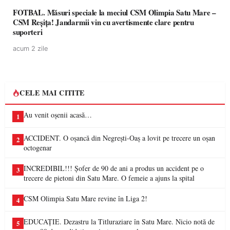
FOTBAL. Măsuri speciale la meciul CSM Olimpia Satu Mare –
CSM Reșița! Jandarmii vin cu avertismente clare pentru
suporteri
acum 2 zile
CELE MAI CITITE
Au venit oșenii acasă…
1
ACCIDENT. O oșancă din Negrești-Oaș a lovit pe trecere un oșan
2
octogenar
INCREDIBIL!!! Șofer de 90 de ani a produs un accident pe o
3
trecere de pietoni din Satu Mare. O femeie a ajuns la spital
CSM Olimpia Satu Mare revine în Liga 2!
4
EDUCAȚIE. Dezastru la Titluraziare în Satu Mare. Nicio notă de
5