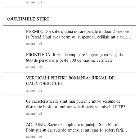
acum 1 zi
ULTIMELE ȘTIRI
PERMIS. Doi șoferi, două dosare penale în doar 24 de ore
la Petea! Unul avea permisul suspendat, celălalt nu a avut
niciodată permis
acum 1 zi
FRONTIERĂ. Razie de amploare la granița cu Ungaria!
800 de persoane și peste 300 de mașini, verificate
acum 1 zi
VERTICALI PENTRU ROMÂNIA: JURNAL DE
CĂLĂTORIE FIJET
acum 1 zi
Ce caracteristici se simt mai puternic într-o sesiune de
distracție la sloturi online: volatilitatea sau nivelul RTP?
acum 1 zi
ACȚIUNE. Razie de amploare în județul Satu Mare!
Polițiștii au dat sute de amenzi și au lăsat 14 șoferi fără
permis într-o singură zi
acum 1 zi