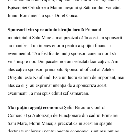
Episcopiei Ortodoxe a Maramureşului şi Sătmarului, vor cânta
Imnul României”, a spus Dorel Coica.
Sponsorii vin spre administraţia locală
Primarul
municipiului Satu Mare a mai precizat că în acest an sponsorii
au manifestat un interes enorm pentru a sprijini financiar
evenimentul. “Au fost foarte mulţi sponsori care au dorit să
vină înspre noi. Din păcate, noi am selectat doar câţiva. Am
ales câţiva sponsori principali. Sponsorul oficial al Zilelor
Oraşului este Kaufland. Este un lucru extrem de important, mai
ales că ei şi-au exprimat intenţia de a sponsoriza acest
eveniment”, a mai spus edilul şef sătmărean.
Mai puţini agenţi economici
Şeful Biroului Control
Comercial şi Autorizaţii de Funcţionare din cadrul Primăriei
Satu Mare, Florin Maier, a precizat că în acest an spaţiile
destinate închirierii pentru agenţii economici sunt mai puţine