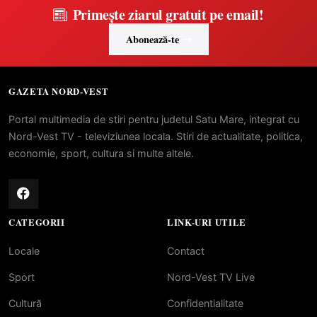
Primește ziarul gratuit pe email!
Abonează-te
GAZETA NORD-VEST
Portal multimedia de stiri pentru judetul Satu Mare, integrat cu
Nord-Vest TV - televiziunea locala. Stiri de actualitate, politica,
economie, sport, cultura si multe altele.
CATEGORII
LINK-URI UTILE
Locale
Contact
Sport
Nord-Vest TV Live
Cultură
Confidentialitate