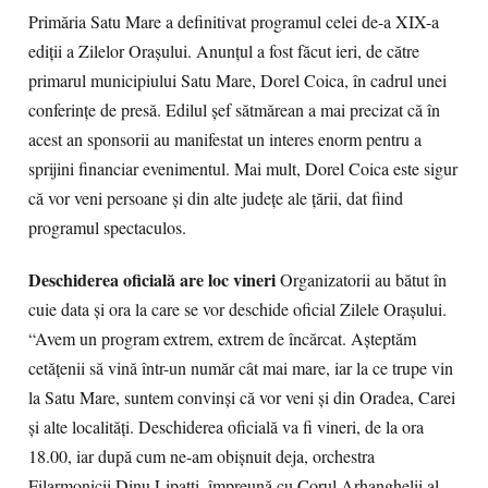
Primăria Satu Mare a definitivat programul celei de-a XIX-a
ediţii a Zilelor Oraşului. Anunţul a fost făcut ieri, de către
primarul municipiului Satu Mare, Dorel Coica, în cadrul unei
conferinţe de presă. Edilul şef sătmărean a mai precizat că în
acest an sponsorii au manifestat un interes enorm pentru a
sprijini financiar evenimentul. Mai mult, Dorel Coica este sigur
că vor veni persoane şi din alte judeţe ale ţării, dat fiind
programul spectaculos.
Deschiderea oficială are loc vineri
Organizatorii au bătut în
cuie data şi ora la care se vor deschide oficial Zilele Oraşului.
“Avem un program extrem, extrem de încărcat. Aşteptăm
cetăţenii să vină într-un număr cât mai mare, iar la ce trupe vin
la Satu Mare, suntem convinşi că vor veni şi din Oradea, Carei
şi alte localităţi. Deschiderea oficială va fi vineri, de la ora
18.00, iar după cum ne-am obişnuit deja, orchestra
Filarmonicii Dinu Lipatti, împreună cu Corul Arhanghelii al