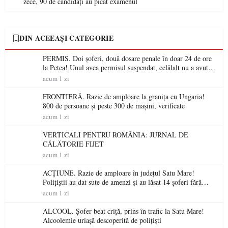
zece, 90 de candidați au picat examenul
DIN ACEEAȘI CATEGORIE
PERMIS. Doi șoferi, două dosare penale în doar 24 de ore
la Petea! Unul avea permisul suspendat, celălalt nu a avut
niciodată permis
acum 1 zi
FRONTIERĂ. Razie de amploare la granița cu Ungaria!
800 de persoane și peste 300 de mașini, verificate
acum 1 zi
VERTICALI PENTRU ROMÂNIA: JURNAL DE
CĂLĂTORIE FIJET
acum 1 zi
ACȚIUNE. Razie de amploare în județul Satu Mare!
Polițiștii au dat sute de amenzi și au lăsat 14 șoferi fără
permis într-o singură zi
acum 1 zi
ALCOOL. Șofer beat criță, prins în trafic la Satu Mare!
Alcoolemie uriașă descoperită de polițiști