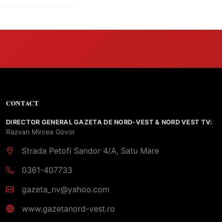
ă diplomatică
 partea a II-a)
CONTACT
DIRECTOR GENERAL GAZETA DE NORD-VEST & NORD VEST TV:
Razvan Mircea Govor
Strada Petofi Sandor 4/A, Satu Mare
0361-407733
gazeta_nv@yahoo.com
www.gazetanord-vest.ro