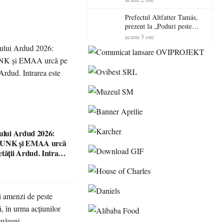
Intrarea este liberă
Prefectul Altfatter Tamás,
prezent la „Poduri peste
granițe – Zilele Diasporei
acum 3 ore
Sătmărene”
șului Ardud 2026:
VUNK și EMAA urcă
etății Ardud. Intrarea