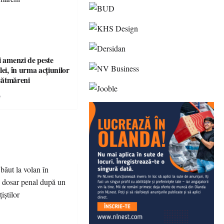
i amenzi de peste
lei, în urma acțiunilor
 sătmăreni
e