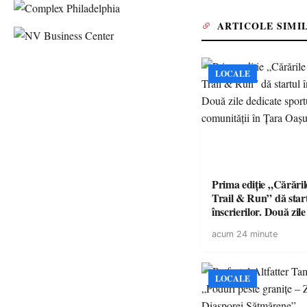
ARTICOLE SIMI
LOCALE
Prima ediție „Cărăril
Trail & Run” dă star
înscrierilor. Două zil
sportului, naturii și c
acum 24 minute
în Țara Oașului
LOCALE