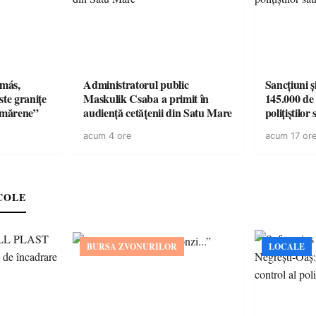
amás,
Administratorul public
Sancțiuni ș
ste granițe
Maskulik Csaba a primit în
145.000 de 
ătmărene”
audiență cetățenii din Satu Mare
polițiștilor
acum 4 ore
acum 17 or
COLE
BURSA ZVONURILOR
LOCALE