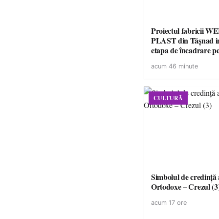
Proiectul fabricii W
PLAST din Tășnad in
etapa de încadrare p
acordul de mediu
acum 46 minute
CULTURĂ
Simbolul de credinţă a
Ortodoxe – Crezul (3
acum 17 ore