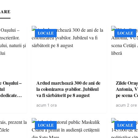
LARE
LOCALE
LOCALE
e Oașului –
Ardud marchează 300 de ani de
Zilele Ora
tul
la colonizarea șvabilor. Jubileul
Antonia, 
e dedicate
va fi sărbătorit pe 8 august
pe scena C
omunității
este liberă
acum 1 ora
acum 2 ore
LOCALE
LOCALE