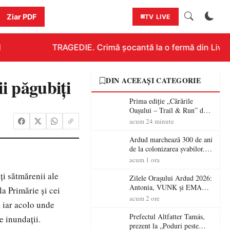
Ziar PDF
TV LIVE
TRAGEDIE. Crimă șocantă la o fermă din Livada!
i păgubiţi
DIN ACEEAȘI CATEGORIE
Prima ediție „Cărările
Oașului – Trail & Run” dă
startul înscrierilor. Două zile
acum 24 minute
dedicate sportului, naturii și
comunității în Țara Oașului
Ardud marchează 300 de ani
de la colonizarea șvabilor.
Jubileul va fi sărbătorit pe 8
acum 1 ora
august
ţi sătmărenii ale
Zilele Orașului Ardud 2026:
Antonia, VUNK și EMAA
a Primărie şi cei
urcă pe scena Cetății Ardud.
acum 2 ore
, iar acolo unde
Intrarea este liberă
Prefectul Altfatter Tamás,
e inundaţii.
prezent la „Poduri peste