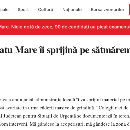
cale
Sport
Cultură
Naționale
Bursa zvonurilor
re. Nicio notă de zece, 90 de candidați au picat examenul
tu Mare îi sprijină pe sătmăreni
0
ca a anunţat că administraţia locală îi va sprijini material pe to
ost avariate în urma căderii masive de grindină. “Colegii mei de l
ul Judeţean pentru Situaţii de Urgenţă se documentează în teren
 vom interveni. Mă gândesc la acoperişuri, mă gândesc la zona d