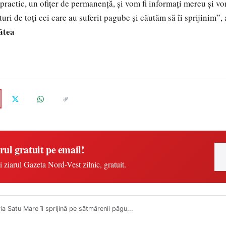
practic, un ofiţer de permanenţă, şi vom fi informaţi mereu şi vo
uri de toţi cei care au suferit pagube şi căutăm să îi sprijinim”,
âtea
rul gratuit pe email!
i ziarul Gazeta Nord-Vest zilnic, gratuit.
ia Satu Mare îi sprijină pe sătmărenii păgu...