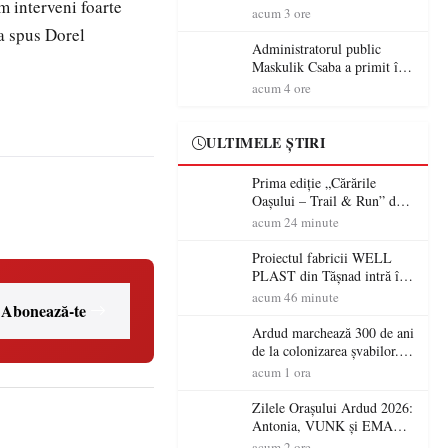
m interveni foarte
granițe – Zilele Diasporei
acum 3 ore
Sătmărene”
 a spus Dorel
Administratorul public
Maskulik Csaba a primit în
audiență cetățenii din Satu
acum 4 ore
Mare
ULTIMELE ȘTIRI
Prima ediție „Cărările
Oașului – Trail & Run” dă
startul înscrierilor. Două zile
acum 24 minute
dedicate sportului, naturii și
comunității în Țara Oașului
Proiectul fabricii WELL
PLAST din Tășnad intră în
etapa de încadrare pentru
acum 46 minute
Abonează-te
acordul de mediu
Ardud marchează 300 de ani
de la colonizarea șvabilor.
Jubileul va fi sărbătorit pe 8
acum 1 ora
august
Zilele Orașului Ardud 2026:
Antonia, VUNK și EMAA
urcă pe scena Cetății Ardud.
acum 2 ore