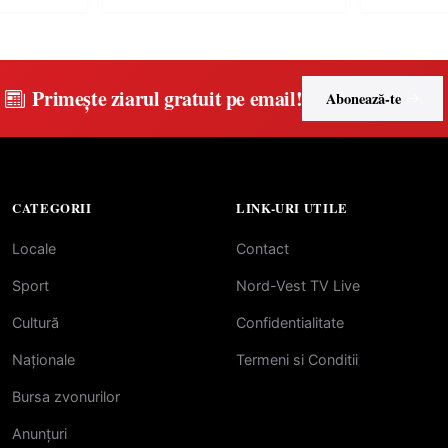
controvers
europeană (
Primește ziarul gratuit pe email!
Abonează-te
CATEGORII
LINK-URI UTILE
Locale
Contact
Sport
Nord-Vest TV Live
Cultură
Confidentialitate
Naționale
Termeni si Conditii
Bursa zvonurilor
Anunțuri