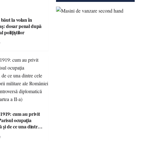
 băut la volan în
aș: dosar penal după
l polițiștilor
e
1919: cum au privit
Parisul ocupația
 și de ce una dintre
i victorii militare ale
e
 devenit o