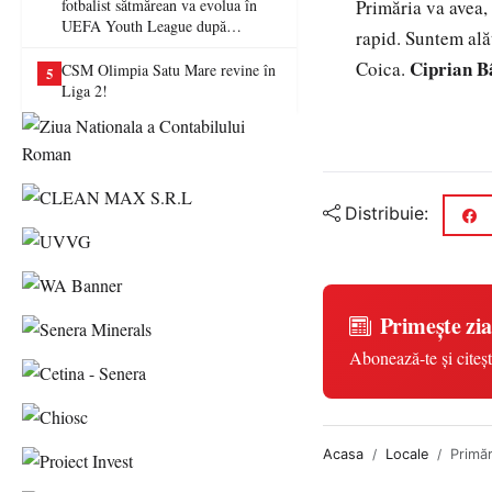
fotbalist sătmărean va evolua în
Primăria va avea, 
UEFA Youth League după
rapid. Suntem alăt
transferul la Farul Constanța
Ciprian B
Coica.
CSM Olimpia Satu Mare revine în
5
Liga 2!
Distribuie:
Primește zia
Abonează-te și citeșt
Acasa
Locale
Primăr