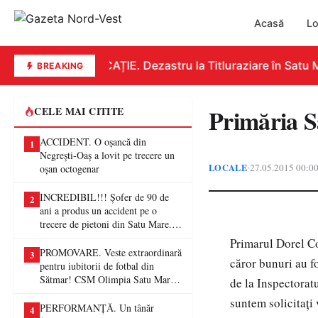
Acasă
Lo
EDUCAȚIE. Dezastru la Titluraziare în Satu Ma
BREAKING
Primăria Sa
CELE MAI CITITE
ACCIDENT. O oșancă din
1
Negrești-Oaș a lovit pe trecere un
LOCALE
27.05.2015 00:0
•
oșan octogenar
INCREDIBIL!!! Șofer de 90 de
2
ani a produs un accident pe o
trecere de pietoni din Satu Mare. O
femeie a ajuns la spital
Primarul Dorel Coi
PROMOVARE. Veste extraordinară
3
căror bunuri au f
pentru iubitorii de fotbal din
Sătmar! CSM Olimpia Satu Mare
de la Inspectorat
va juca în Liga a II-a
suntem solicitaţi
PERFORMANȚĂ. Un tânăr
4