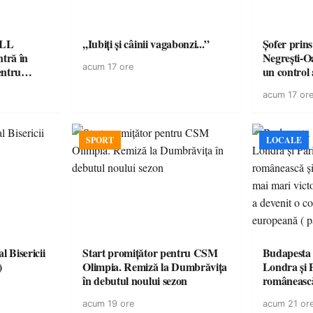
ELL
,,Iubiți și câinii vagabonzi...”
Șofer prins
tră în
Negrești-O
acum 17 ore
entru
un control a
acum 17 or
SPORT
LOCALE
l Bisericii
Start promițător pentru CSM
Budapesta 
)
Olimpia. Remiză la Dumbrăvița
Londra și 
în debutul noului sezon
românească
cele mai mar
acum 19 ore
acum 21 or
României a