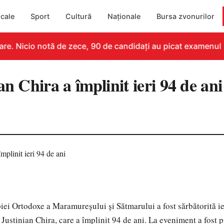
cale
Sport
Cultură
Naționale
Bursa zvonurilor
e. Nicio notă de zece, 90 de candidați au picat examenul
an Chira a împlinit ieri 94 de ani
0
iei Ortodoxe a Maramureşului şi Sătmarului a fost sărbătorită ie
 Justinian Chira, care a împlinit 94 de ani. La eveniment a fost 