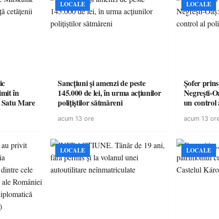
LOCALE
LOCALE
ic
Sancțiuni și amenzi de peste
Șofer prins
mit în
145.000 de lei, în urma acțiunilor
Negrești-O
n Satu Mare
polițiștilor sătmăreni
un control a
acum 13 ore
acum 13 or
LOCALE
LOCALE