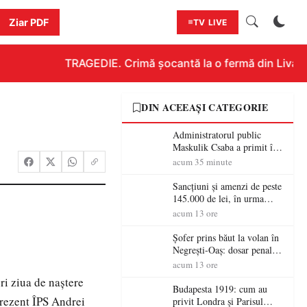
Ziar PDF
TV LIVE
TRAGEDIE. Crimă șocantă la o fermă din Livada!!
DIN ACEEAȘI CATEGORIE
Administratorul public
Maskulik Csaba a primit în
audiență cetățenii din Satu
acum 35 minute
Mare
Sancțiuni și amenzi de peste
145.000 de lei, în urma
acțiunilor polițiștilor
acum 13 ore
sătmăreni
Șofer prins băut la volan în
Negrești-Oaș: dosar penal
după un control al
acum 13 ore
polițiștilor
ri ziua de naştere
Budapesta 1919: cum au
prezent ÎPS Andrei
privit Londra și Parisul