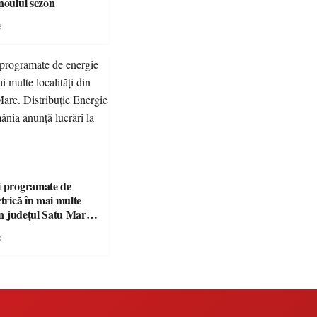
noului sezon
e
i programate de
ctrică în mai multe
din județul Satu Mare.
 Energie Electrică
e
unță lucrări la rețea