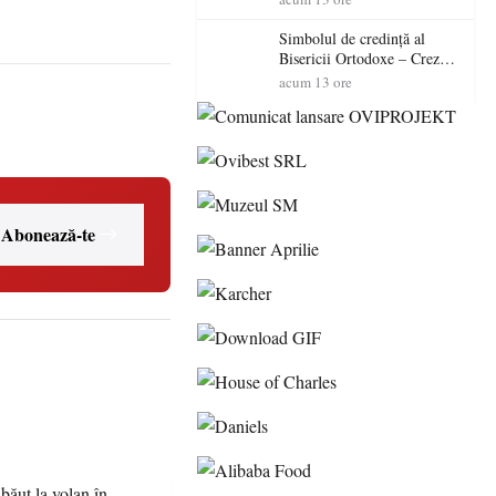
polițiștilor
Simbolul de credinţă al
Bisericii Ortodoxe – Crezul
(3)
acum 13 ore
Abonează-te