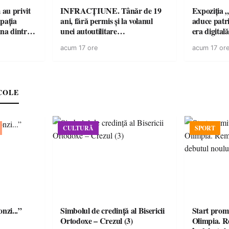
au privit
INFRACȚIUNE. Tânăr de 19
Expoziția 
pația
ani, fără permis și la volanul
aduce patri
na dintre
unei autoutilitare
era digital
militare ale
neînmatriculate
din Carei
acum 17 ore
acum 17 or
ică
II-a)
COLE
CULTURĂ
SPORT
onzi...”
Simbolul de credinţă al Bisericii
Start prom
Ortodoxe – Crezul (3)
Olimpia. R