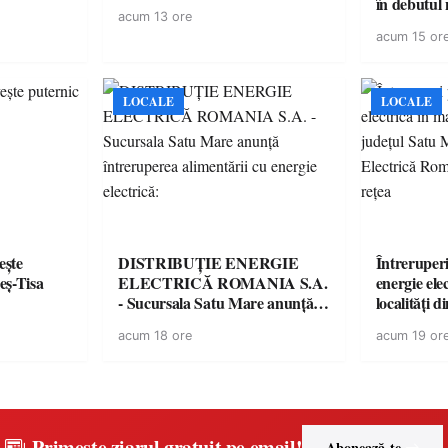
în debutul 
acum 13 ore
acum 15 or
LOCALE
LOCALE
ește
DISTRIBUȚIE ENERGIE
Întreruper
eș-Tisa
ELECTRICĂ ROMANIA S.A.
energie ele
- Sucursala Satu Mare anunţă
localități 
întreruperea alimentării cu
Distribuție
acum 18 ore
acum 19 or
energie electrică:
România an
Primește ziarul gratuit pe email!
Abonează-te