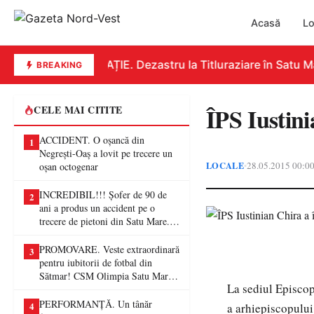
Acasă
Lo
EDUCAȚIE. Dezastru la Titluraziare în Satu Mar
BREAKING
ÎPS Iustini
CELE MAI CITITE
ACCIDENT. O oșancă din
1
Negrești-Oaș a lovit pe trecere un
LOCALE
28.05.2015 00:0
•
oșan octogenar
INCREDIBIL!!! Șofer de 90 de
2
ani a produs un accident pe o
trecere de pietoni din Satu Mare. O
femeie a ajuns la spital
PROMOVARE. Veste extraordinară
3
pentru iubitorii de fotbal din
Sătmar! CSM Olimpia Satu Mare
La sediul Episcop
va juca în Liga a II-a
PERFORMANȚĂ. Un tânăr
4
a arhiepiscopului