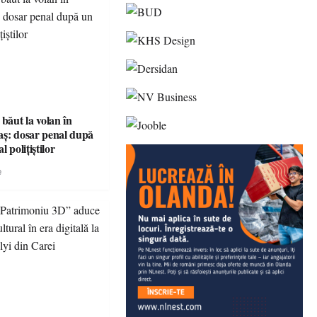
 băut la volan în
aș: dosar penal după
l polițiștilor
e