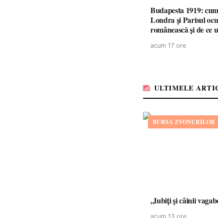
Budapesta 1919: cum 
Londra și Parisul ocu
românească și de ce u
cele mai mari victorii 
acum 17 ore
României a devenit o
controversă diplomat
europeană ( partea a 
ULTIMELE ARTI
BURSA ZVONURILOR
,,Iubiți și câinii vagab
acum 13 ore