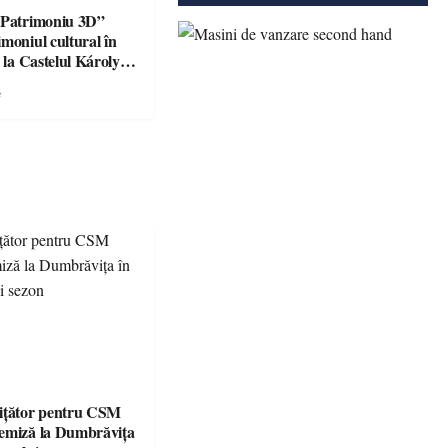
„Patrimoniu 3D”
moniul cultural în
ă la Castelul Károlyi
e
ițător pentru CSM
emiză la Dumbrăvița