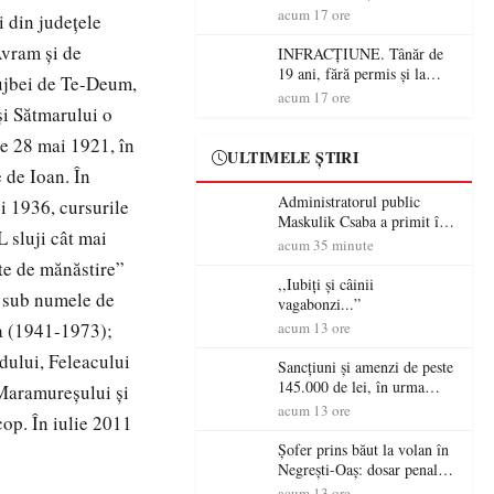
ocupația românească și de ce
acum 17 ore
i din judeţele
una dintre cele mai mari
Avram şi de
victorii militare ale
INFRACȚIUNE. Tânăr de
României a devenit o
19 ani, fără permis și la
lujbei de Te-Deum,
controversă diplomatică
volanul unei autoutilitare
acum 17 ore
europeană ( partea a II-a)
i Sătmarului o
neînmatriculate
pe 28 mai 1921, în
ULTIMELE ȘTIRI
 de Ioan. În
Administratorul public
i 1936, cursurile
Maskulik Csaba a primit în
 sluji cât mai
audiență cetățenii din Satu
acum 35 minute
Mare
ate de mănăstire”
,,Iubiți și câinii
m sub numele de
vagabonzi...”
ia (1941-1973);
acum 13 ore
dului, Feleacului
Sancțiuni și amenzi de peste
145.000 de lei, în urma
 Maramureşului şi
acțiunilor polițiștilor
acum 13 ore
cop. În iulie 2011
sătmăreni
Șofer prins băut la volan în
Negrești-Oaș: dosar penal
după un control al
acum 13 ore