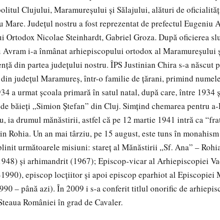
litul Clujului, Maramureșului și Sălajului, alături de oficialităţ
 Mare. Judeţul nostru a fost reprezentat de prefectul Eugeniu 
ui Ortodox Nicolae Steinhardt, Gabriel Groza. După oficierea s
u Avram i-a înmânat arhiepiscopului ortodox al Maramureşului ş
nţă din partea judeţului nostru. ÎPS Justinian Chira s-a născut 
ş din judeţul Maramureş, într-o familie de ţărani, primind numele
4 a urmat şcoala primară în satul natal, după care, între 1934 ş
de băieţi „Simion Ştefan” din Cluj. Simţind chemarea pentru a-L
 ia drumul mănăstirii, astfel că pe 12 martie 1941 intră ca “fr
in Rohia. Un an mai târziu, pe 15 august, este tuns în monahis
plinit următoarele misiuni: stareţ al Mănăstirii „Sf. Ana” – Roh
1948) şi arhimandrit (1967); Episcop-vicar al Arhiepiscopiei Va
-1990), episcop locţiitor şi apoi episcop eparhiot al Episcopiei
90 – până azi). În 2009 i s-a conferit titlul onorific de arhiepis
 Steaua României în grad de Cavaler.