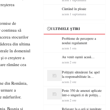
acum 1 saptamana
acesta face parte din viața
creşterea
mea”
Cântând în ploaie
acum 1 saptamana
permise de
ULTIMELE ȘTIRI
r continua să
ucerea stocurilor
Probleme de percepere a
noului regulament
căderea din ultima
acum 1 ora
ntrale în domeniul
Au venit oșenii acasă…
şi o creştere a
acum 2 ore
care rămâne cea
Polițiștii sătmăreni fac apel
la responsabilitate în
trafic…
acum 2 ore
erne din România,
 urmare a
Peste 350 de amenzi aplicate
într-o singură zi de polițiștii
e mărfurilor.
sătmăreni
acum 2 ore
nia, Bosnia şi
Relaxare la o oră și jumătate