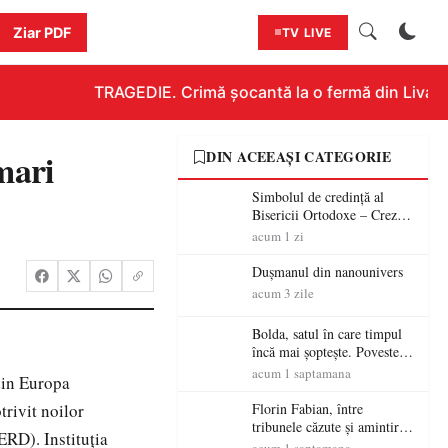
Ziar PDF
TV LIVE
TRAGEDIE. Crimă șocantă la o fermă din Livada!!!
mari
DIN ACEEAȘI CATEGORIE
Simbolul de credinţă al
Bisericii Ortodoxe – Crezul
(3)
acum 1 zi
Dușmanul din nanounivers
acum 3 zile
Bolda, satul în care timpul
încă mai șoptește. Povestea
unei vetre de codreni cu
acum 1 saptamana
din Europa
peste patru secole de istorie
rivit noilor
Florin Fabian, între
tribunele căzute și amintirile
ERD). Instituţia
care nu mor – „Stadionul