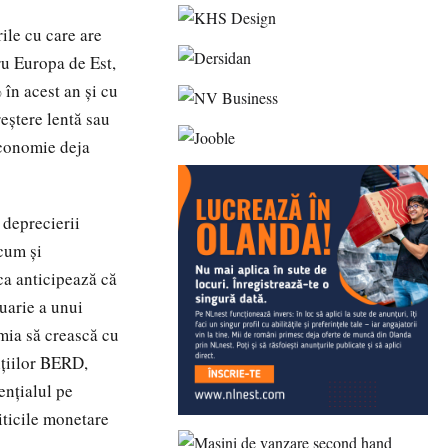
ile cu care are
ru Europa de Est,
în acest an şi cu
eştere lentă sau
economie deja
 deprecierii
ecum şi
ca anticipează că
uarie a unui
omia să crească cu
iţiilor BERD,
nţialul pe
iticile monetare