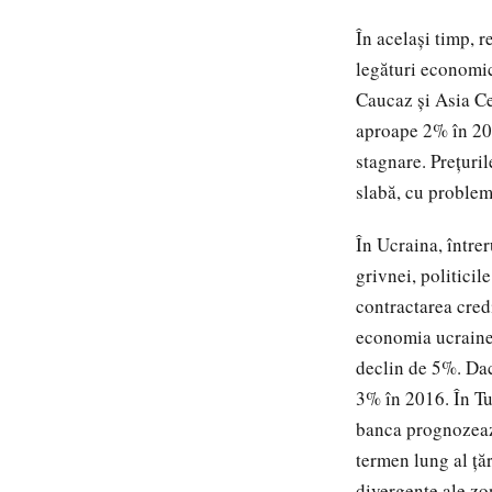
În acelaşi timp, r
legături economic
Caucaz şi Asia Ce
aproape 2% în 201
stagnare. Preţuri
slabă, cu problem
În Ucraina, întrer
grivnei, politicil
contractarea cred
economia ucrainea
declin de 5%. Dac
3% în 2016. În Tur
banca prognozeaz
termen lung al ţăr
divergente ale zon