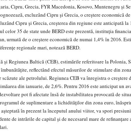
aria, Cipru, Grecia, FYR Macedonia, Kosovo, Muntenegru şi Ser
ognozează, excluzând Cipru şi Grecia, o creştere economică de
luzând Cipru şi Grecia, creşterea din regiune este anticipată la
l celor 35 de state unde BERD este prezentă, instituţia financi
 an, urmată de o creştere economică de numai 1,4% în 2016. Es
iferenţe regionale mari, notează BERD.
ă şi Regiunea Baltică (CEB), estimările referitoare la Polonia, S
 îmbunătăţite, reflectând efectul măsurilor de stimulare din zona
r scăzute ale petrolului. Regiunea CEB va înregistra o creştere 
imăarea din ianuarie, de 2,6%. Pentru 2016 este anticipat un a
ezvoltare pot fi afectate însă de instabilitatea provocată de situ
programul de suplimentare a lichidităţilor din zona euro, înăspri
şteptată în prezent la începutul anului viitor, va spori presiuni
nte de intrările de capital şi de necesarul mare de refinanţare a
ari.