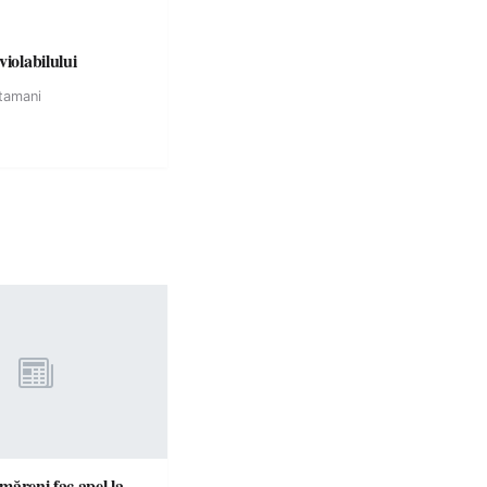
violabilului
tamani
ătmăreni fac apel la