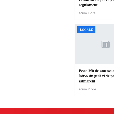
regulament
acum 1 ora
LOCALE
Peste 350 de amenzi a
într-o singură zi de pol
sătmăreni
acum 2 ore