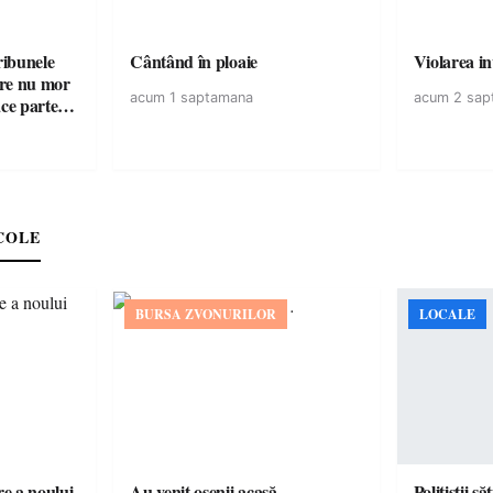
ribunele
Cântând în ploaie
Violarea in
care nu mor
acum 1 saptamana
acum 2 sap
ace parte
COLE
BURSA ZVONURILOR
LOCALE
e a noului
Au venit oșenii acasă…
Polițiștii s