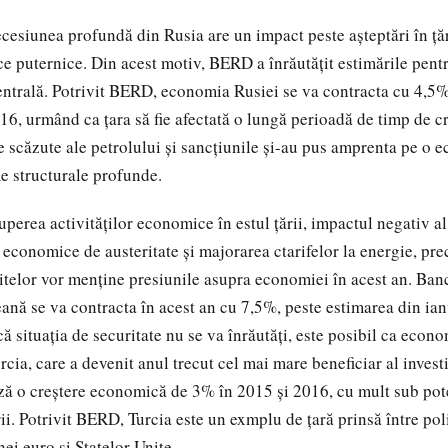
ecesiunea profundă din Rusia are un impact peste aşteptări în ţăr
e puternice. Din acest motiv, BERD a înrăutăţit estimările pent
ntrală. Potrivit BERD, economia Rusiei se va contracta cu 4,5% 
6, urmând ca ţara să fie afectată o lungă perioadă de timp de cr
le scăzute ale petrolului şi sancţiunile şi-au pus amprenta pe o 
e structurale profunde.
uperea activităţilor economice în estul ţării, impactul negativ al
e economice de austeritate şi majorarea ctarifelor la energie, pr
itelor vor menţine presiunile asupra economiei în acest an. Ban
nă se va contracta în acest an cu 7,5%, peste estimarea din ian
ă situaţia de securitate nu se va înrăutăţi, este posibil ca econ
cia, care a devenit anul trecut cel mai mare beneficiar al invest
ă o creştere economică de 3% în 2015 şi 2016, cu mult sub pote
ii. Potrivit BERD, Turcia este un exmplu de ţară prinsă între pol
ei euro şi Statelor Unite.