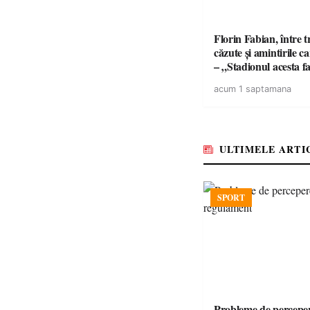
Florin Fabian, între t
căzute și amintirile 
– „Stadionul acesta f
din viața mea”
acum 1 saptamana
ULTIMELE ARTI
SPORT
Probleme de perceper