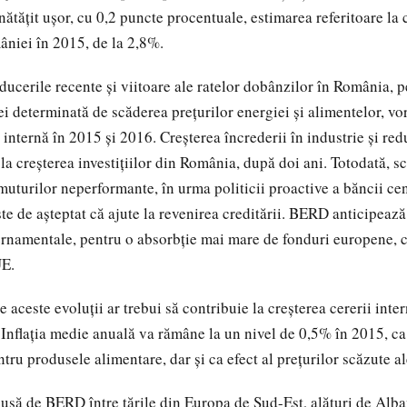
ătăţit uşor, cu 0,2 puncte procentuale, estimarea referitoare la 
niei în 2015, de la 2,8%.
ducerile recente şi viitoare ale ratelor dobânzilor în România, 
iei determinată de scăderea preţurilor energiei şi alimentelor, vo
internă în 2015 şi 2016. Creşterea încrederii în industrie şi red
la creşterea investiţiilor din România, după doi ani. Totodată, s
uturilor neperformante, în urma politicii proactive a băncii ce
te de aşteptat că ajute la revenirea creditării. BERD anticipează 
ernamentale, pentru o absorbţie mai mare de fonduri europene, 
UE.
 aceste evoluţii ar trebui să contribuie la creşterea cererii int
nflaţia medie anuală va rămâne la un nivel de 0,5% în 2015, ca
ru produsele alimentare, dar şi ca efect al preţurilor scăzute al
usă de BERD între ţările din Europa de Sud-Est, alături de Alba