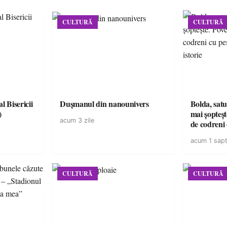
CULTURĂ
CULTURĂ
l Bisericii
Dușmanul din nanounivers
Bolda, satu
)
mai șopteșt
acum 3 zile
de codreni 
de istorie
acum 1 sap
CULTURĂ
CULTURĂ