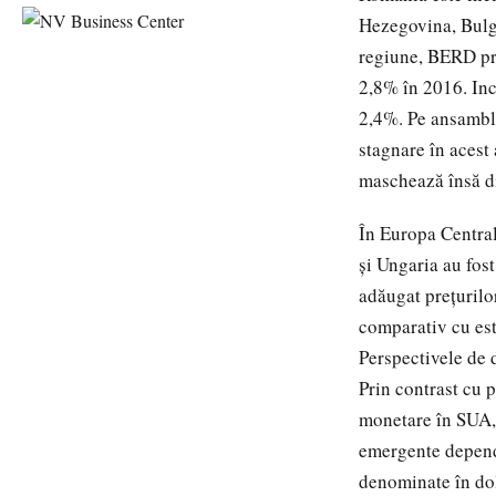
Hezegovina, Bulg
regiune, BERD pr
2,8% în 2016. Inc
2,4%. Pe ansamblu
stagnare în acest
maschează însă d
În Europa Central
şi Ungaria au fost
adăugat preţurilo
comparativ cu est
Perspectivele de d
Prin contrast cu 
monetare în SUA, a
emergente depende
denominate în dol