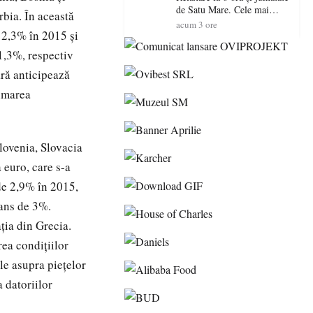
de Satu Mare. Cele mai
bia. În această
spectaculoase piscine
acum 3 ore
 2,3% în 2015 şi
exterioare cu cazare din
Maramureș, ideale pentru o
 1,3%, respectiv
escapadă de vară
ară anticipează
timarea
lovenia, Slovacia
 euro, care s-a
de 2,9% în 2015,
vans de 3%.
aţia din Grecia.
rea condiţiilor
le asupra pieţelor
 datoriilor