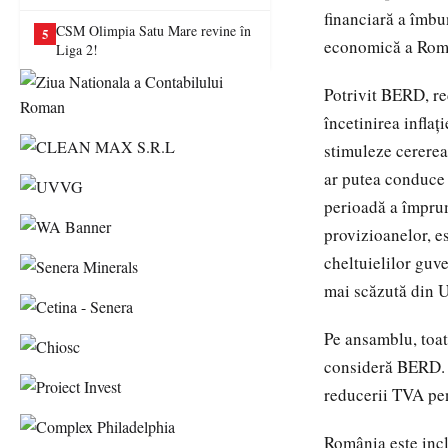
va juca în Liga a II-a
financiară a îmbun
CSM Olimpia Satu Mare revine în
5
economică a Româ
Liga 2!
Potrivit BERD, re
încetinirea inflaţ
stimuleze cererea 
ar putea conduce 
perioadă a împrum
provizioanelor, es
cheltuielilor guv
mai scăzută din 
Pe ansamblu, toate
consideră BERD. I
reducerii TVA pent
România este incl