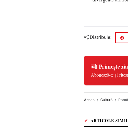
Distribuie:
Primește zia
Abonează-te și citeșt
Acasa
Cultură
Român
ARTICOLE SIMI