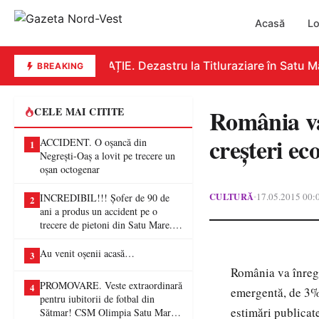
Acasă
Lo
EDUCAȚIE. Dezastru la Titluraziare în Satu Mar
BREAKING
România va
CELE MAI CITITE
creşteri e
ACCIDENT. O oșancă din
1
Negrești-Oaș a lovit pe trecere un
oșan octogenar
CULTURĂ
17.05.2015 00:
•
INCREDIBIL!!! Șofer de 90 de
2
ani a produs un accident pe o
trecere de pietoni din Satu Mare. O
femeie a ajuns la spital
Au venit oșenii acasă…
3
România va înregi
PROMOVARE. Veste extraordinară
4
emergentă, de 3% 
pentru iubitorii de fotbal din
estimări publicat
Sătmar! CSM Olimpia Satu Mare