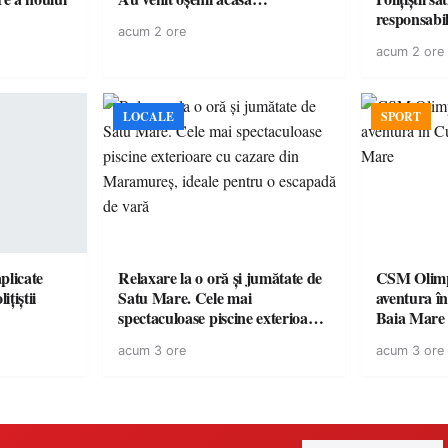
acum 2 ore
acum 2 ore
LOCALE
SPORT
plicate
Relaxare la o oră și jumătate de
CSM Olimp
ițiștii
Satu Mare. Cele mai
aventura în Cupa României la
spectaculoase piscine exterioare
Baia Mare
cu cazare din Maramureș, ideale
acum 3 ore
acum 3 ore
pentru o escapadă de vară