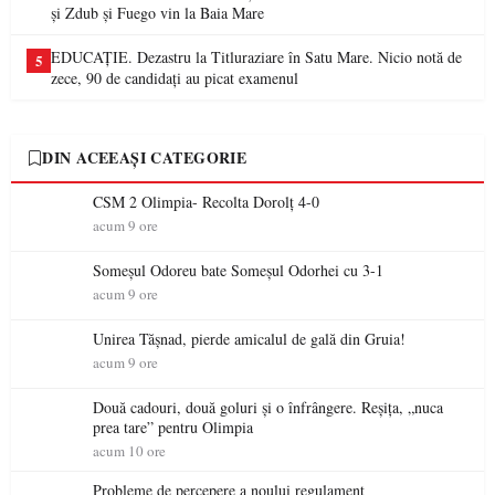
și Zdub și Fuego vin la Baia Mare
EDUCAȚIE. Dezastru la Titluraziare în Satu Mare. Nicio notă de
5
zece, 90 de candidați au picat examenul
DIN ACEEAȘI CATEGORIE
CSM 2 Olimpia- Recolta Dorolț 4-0
acum 9 ore
Someșul Odoreu bate Someșul Odorhei cu 3-1
acum 9 ore
Unirea Tășnad, pierde amicalul de gală din Gruia!
acum 9 ore
Două cadouri, două goluri și o înfrângere. Reșița, „nuca
prea tare” pentru Olimpia
acum 10 ore
Probleme de percepere a noului regulament