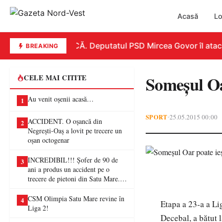
Acasă
Lo
REPLICĂ. Deputatul PSD Mircea Govor îl atacă du
BREAKING
Someşul Oar
CELE MAI CITITE
Au venit oșenii acasă…
1
SPORT
25.05.2015 00:00
•
ACCIDENT. O oșancă din
2
Negrești-Oaș a lovit pe trecere un
oșan octogenar
INCREDIBIL!!! Șofer de 90 de
3
ani a produs un accident pe o
trecere de pietoni din Satu Mare. O
femeie a ajuns la spital
CSM Olimpia Satu Mare revine în
4
Etapa a 23-a a Li
Liga 2!
Decebal, a bătut l