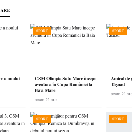
LARE
SPORT
SPORT
e a noului
CSM Olimpia Satu Mare începe
Amical de 
aventura în Cupa României la
Tășnad
Baia Mare
acum 21 or
acum 21 ore
SPORT
SPORT