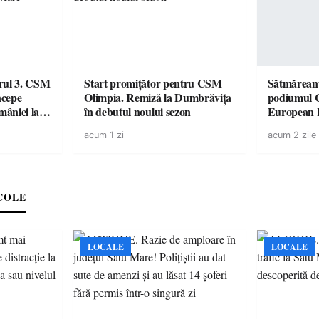
urul 3. CSM
Start promițător pentru CSM
Sătmăreanu
ncepe
Olimpia. Remiză la Dumbrăvița
podiumul 
âniei la
în debutul noului sezon
European
duel specta
acum 1 zi
acum 2 zile
Räikkönen
COLE
LOCALE
LOCALE