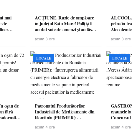
imt mai
ACȚIUNE. Razie de amploare
ALCOOL. Șo
e de
în județul Satu Mare! Polițiștii
prins în tr
line:
au dat sute de amenzi și au lăsat
Alcoolemie
lul RTP?
14 șoferi fără permis într-o
polițiști
acum 3 ore
acum 3 ore
singură zi
LOCALE
LOCALE
 oșan de
Patronatul Producătorilor
GASTRONOMIE 
lan fără
Industriali de Medicamente din
ceaunele l
 cadorosit
România (PRIMER):
Concursul
“Întreruperea alimentării cu
revine cu 
acum 4 ore
acum 4 ore
energie electrică a fabricilor de
spectaculoa