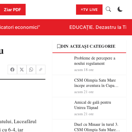
Ziar PDF
TV LIVE
catori economici”
EDUCAȚIE. Dezastru la Titlura
u
DIN ACEEAȘI CATEGORIE
Probleme de percepere a
noului regulament
acum 18 ore
CSM Olimpia Satu Mare
începe aventura în Cupa
României la Baia Mare
acum 21 ore
Amical de gală pentru
Unirea Tășnad
acum 21 ore
atului, Luceafărul
Duel cu Minaur în turul 3.
 cu 6-4, iar
CSM Olimpia Satu Mare