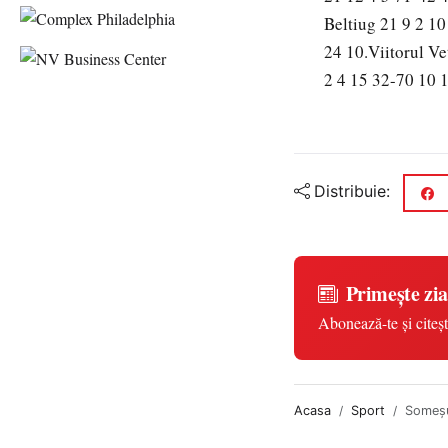
Beltiug 21 9 2 1
24 10.Viitorul Ve
2 4 15 32-70 10 
Distribuie:
Primește zia
Abonează-te și citeșt
Acasa
Sport
Someşul