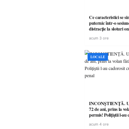
Ce caracteristici se s
puternic într-o sesiun
distracție la sloturi on
volatilitatea sau nive
acum 3 ore
LOCALE
INCONȘTIENȚĂ. Un
72 de ani, prins la vo
permis! Polițiștii l-au
cu un dosar penal
acum 4 ore