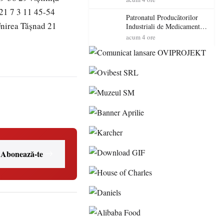
cadorosit cu un dosar penal
21 7 3 11 45-54
Patronatul Producătorilor
Unirea Tăşnad 21
Industriali de Medicamente
din România (PRIMER):
acum 4 ore
“Întreruperea alimentării cu
energie electrică a fabricilor
de medicamente va pune în
pericol accesul pacienților la
medicamente esențiale
Abonează-te