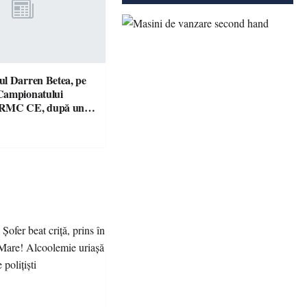
l Darren Betea, pe
Campionatului
 RMC CE, după un
culos cu fiul lui Kimi