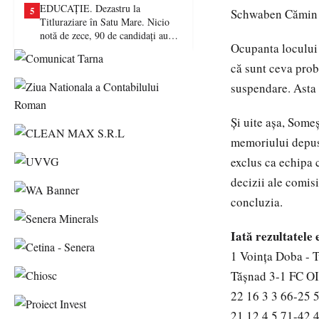
EDUCAȚIE. Dezastru la
5
Schwaben Cămin a 
Titluraziare în Satu Mare. Nicio
notă de zece, 90 de candidați au
Ocupanta locului 
picat examenul
că sunt ceva probl
suspendare. Asta 
Şi uite aşa, Someş
memoriului depus 
exclus ca echipa c
decizii ale comisi
concluzia.
Iată rezultatele 
1 Voinţa Doba - T
Tăşnad 3-1 FC OIi
22 16 3 3 66-25 
21 12 4 5 71-42 4