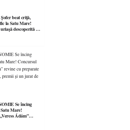
fer beat criță,
afic la Satu Mare!
 uriașă descoperită de
Se încing
a Satu Mare!
 „Veress Ádám”
preparate
se, premii și un jurat