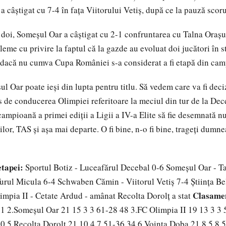
câştigat cu 7-4 în faţa Viitorului Vetiş, după ce la pauză scorul
doi, Someşul Oar a câştigat cu 2-1 confruntarea cu Talna Oraşu
eme cu privire la faptul că la gazde au evoluat doi jucători în s
dacă nu cumva Cupa României s-a considerat a fi etapă din camp
ul Oar poate ieşi din lupta pentru titlu. Să vedem care va fi deci
de conducerea Olimpiei referitoare la meciul din tur de la Deceba
ampioană a primei ediţii a Ligii a IV-a Elite să fie desemnată nu
ilor, TAS şi aşa mai departe. O fi bine, n-o fi bine, trageţi dumn
etapei:
Sportul Botiz - Luceafărul Decebal 0-6 Someşul Oar - T
urul Micula 6-4 Schwaben Cămin - Viitorul Vetiş 7-4 Ştiinţa Be
Clasame
mpia II - Cetate Ardud - amânat Recolta Dorolţ a stat­
51 2.Someşul Oar 21 15 3 3 61-28 48 3.FC Olimpia II 19 13 3 3 
0 5.Recolta Dorolţ 21 10 4 7 51-36 34 6.Voinţa Doba 21 8 5 8 5