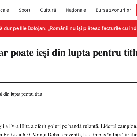
cale
Sport
Cultură
Naționale
Bursa zvonurilor
r pe Ilie Bolojan: „Românii nu își plătesc facturile cu indi
 poate ieşi din lupta pentru titl
gii a IV-a Elite a oferit goluri pe bandă rulantă. Liderul campion
a Botiz cu 6-0, Voinţa Doba a revenit şi s-a impus în faţa Turului