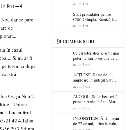
începe aventura în Cupa
acum 1 zi
 a fost 4-4.
României la Baia Mare
Start promițător pentru
 Nou dar se pare
CSM Olimpia. Remiză la
Dumbrăvița în debutul
acum 1 zi
tare de
noului sezon
ionat...
ULTIMELE ȘTIRI
zia în cazul
Ce caracteristici se simt mai
l... Şi nu ar fi
puternic într-o sesiune de
distracție la sloturi online:
acum 3 ore
 pe teren, ci după
volatilitatea sau nivelul
eavoastră
RTP?
ACȚIUNE. Razie de
amploare în județul Satu
Mare! Polițiștii au dat sute
acum 3 ore
de amenzi și au lăsat 14
alna Oraşu Nou 2-
șoferi fără permis într-o
ALCOOL. Șofer beat criță,
singură zi
prins în trafic la Satu Mare!
ltiug - Unirea
Alcoolemie uriașă
acum 3 ore
nt
1.Luceafărul
descoperită de polițiști
INCONȘTIENȚĂ. Un oșan
55-21 42 4.Talna
de 72 de ani, prins la volan
9-56 29 7.Ştiinţa
fără permis! Polițiștii l-au
acum 4 ore