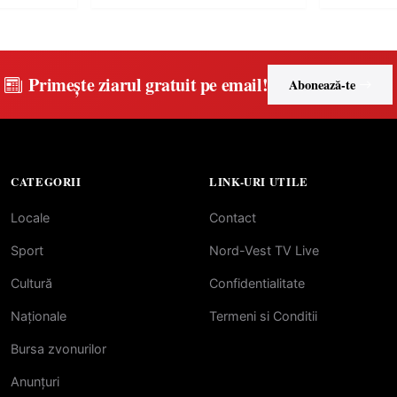
medicamente va pune în pericol
de renume
accesul pacienților la
medicamente esențiale
Primește ziarul gratuit pe email!
Abonează-te
CATEGORII
LINK-URI UTILE
Locale
Contact
Sport
Nord-Vest TV Live
Cultură
Confidentialitate
Naționale
Termeni si Conditii
Bursa zvonurilor
Anunțuri