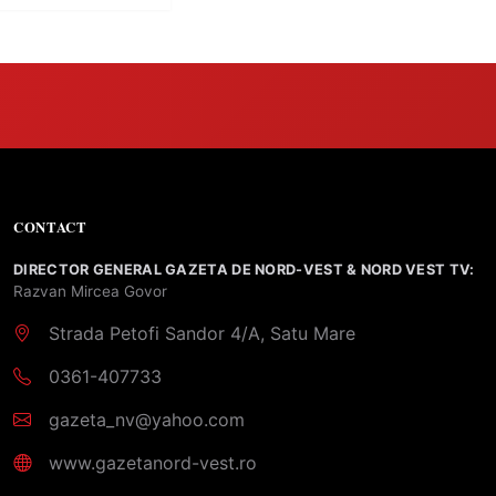
CONTACT
DIRECTOR GENERAL GAZETA DE NORD-VEST & NORD VEST TV:
Razvan Mircea Govor
Strada Petofi Sandor 4/A, Satu Mare
0361-407733
gazeta_nv@yahoo.com
www.gazetanord-vest.ro