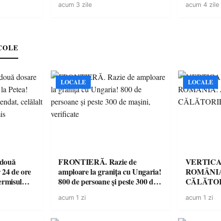
acum 3 zile
acum 4 zile
Räikkönen
COLE
LOCALE
LOCALE
 două
FRONTIERĂ. Razie de
VERTICA
 24 de ore
amploare la granița cu Ungaria!
ROMÂNIA
ermisul
800 de persoane și peste 300 de
CĂLĂTOR
 a avut
mașini, verificate
acum 1 zi
acum 1 zi