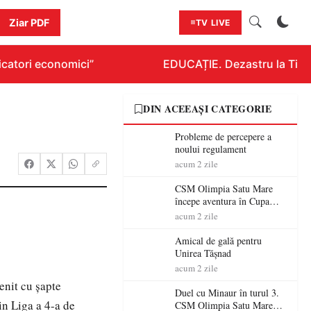
Ziar PDF
TV LIVE
atori economici”
EDUCAȚIE. Dezastru la Titlura
DIN ACEEAȘI CATEGORIE
Probleme de percepere a
noului regulament
acum 2 zile
CSM Olimpia Satu Mare
începe aventura în Cupa
României la Baia Mare
acum 2 zile
Amical de gală pentru
Unirea Tășnad
acum 2 zile
venit cu șapte
Duel cu Minaur în turul 3.
in Liga a 4-a de
CSM Olimpia Satu Mare