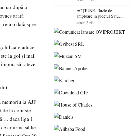
volatilitatea sau nivelul
tac iar după o
RTP?
ACȚIUNE. Razie de
Kovacs arată
amploare în județul Satu
Mare! Polițiștii au dat sute
acum 2 zile
 reia o dată spre
de amenzi și au lăsat 14
șoferi fără permis într-o
singură zi
 golul care aduce
ște la gol și mai
 împins să rateze
lui.
 un memoriu la AJF
i de la comisie
că … dacă liga 1
ce ar urma să fie
 2.Someşul Oar 20