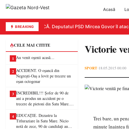
Acasă
Lo
REPLICĂ. Deputatul PSD Mircea Govor îl atacă dur
BREAKING
Victorie ve
CELE MAI CITITE
Au venit oșenii acasă…
1
SPORT
18.05.2015 00:00
•
ACCIDENT. O oșancă din
2
Negrești-Oaș a lovit pe trecere un
oșan octogenar
INCREDIBIL!!! Șofer de 90 de
3
ani a produs un accident pe o
trecere de pietoni din Satu Mare. O
femeie a ajuns la spital
EDUCAȚIE. Dezastru la
4
Trei bare, un pena
Titluraziare în Satu Mare. Nicio
minute înaintea fi
notă de zece, 90 de candidați au