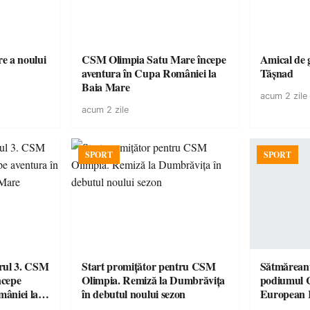
e a noului
CSM Olimpia Satu Mare începe
Amical de 
aventura în Cupa României la
Tășnad
Baia Mare
acum 2 zile
acum 2 zile
SPORT
SPORT
urul 3. CSM
Start promițător pentru CSM
Sătmăreanu
ncepe
Olimpia. Remiză la Dumbrăvița
podiumul 
âniei la
în debutul noului sezon
European
duel specta