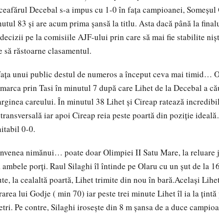
Luceafărul Decebal s-a impus cu 1-0 în fața campioanei, Someșul 
nutul 83 și are acum prima șansă la titlu. Asta dacă până la fina
ecizii pe la comisiile AJF-ului prin care să mai fie stabilite nișt
e să răstoarne clasamentul.
 fața unui public destul de numeros a început ceva mai timid… O
 marca prin Tasi în minutul 7 după care Lihet de la Decebal a că
arginea careului. În minutul 38 Lihet și Cireap ratează incredibi
transversală iar apoi Cireap reia peste poartă din poziție ideală
itabil 0-0.
nvenea nimănui… poate doar Olimpiei II Satu Mare, la reluare 
a ambele porți. Raul Silaghi îl întinde pe Olaru cu un șut de la 
ute, la cealaltă poartă, Lihet trimite din nou în bară.Același Lihe
area lui Godje ( min 70) iar peste trei minute Lihet îl ia la țintă
tri. Pe contre, Silaghi irosește din 8 m șansa de a duce campioa