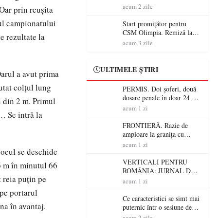
începe aventura în Cupa
acum 2 zile
Oar prin reușita
României la Baia Mare
lul campionatului
Start promițător pentru
CSM Olimpia. Remiză la
e rezultate la
Dumbrăvița în debutul
acum 3 zile
noului sezon
ULTIMELE ȘTIRI
arul a avut prima
utat colțul lung
PERMIS. Doi șoferi, două
dosare penale în doar 24 de
l din 2 m. Primul
ore la Petea! Unul avea
acum 1 zi
… Se intră la
permisul suspendat, celălalt
nu a avut niciodată permis
FRONTIERĂ. Razie de
amploare la granița cu
Ungaria! 800 de persoane și
acum 1 zi
jocul se deschide
peste 300 de mașini,
verificate
VERTICALI PENTRU
16 m în minutul 66
ROMÂNIA: JURNAL DE
t reia puțin pe
CĂLĂTORIE FIJET
acum 1 zi
 pe portarul
Ce caracteristici se simt mai
na în avantaj.
puternic într-o sesiune de
distracție la sloturi online:
acum 2 zile