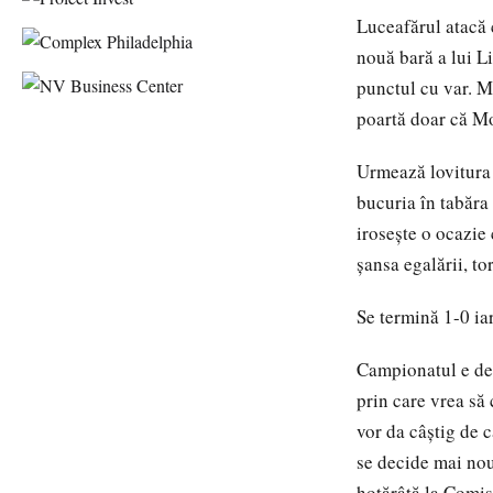
Luceafărul atacă c
nouă bară a lui Li
punctul cu var. M
poartă doar că Mo
Urmează lovitura 
bucuria în tabăra
irosește o ocazie
șansa egalării, to
Se termină 1-0 ia
Campionatul e dep
prin care vrea să
vor da câștig de 
se decide mai nou
hotărâtă la Comi