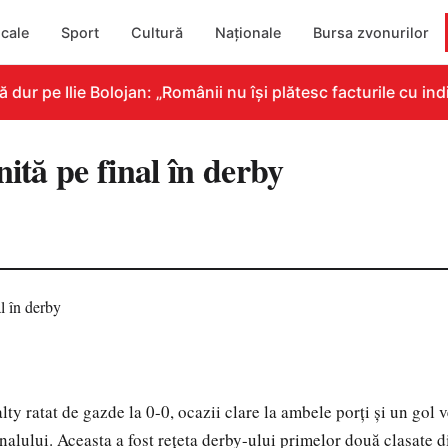
cale
Sport
Cultură
Naționale
Bursa zvonurilor
 pe Ilie Bolojan: „Românii nu își plătesc facturile cu indic
nită pe final în derby
lty ratat de gazde la 0-0, ocazii clare la ambele porți și un gol 
nalului. Aceasta a fost rețeta derby-ului primelor două clasate d