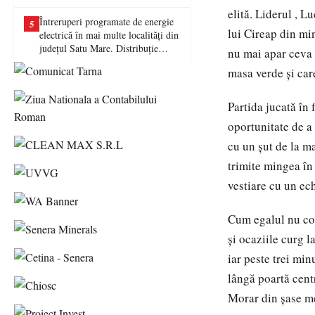
picat examenul
elită. Liderul , 
Întreruperi programate de energie
5
lui Cireap din mi
electrică în mai multe localități din
județul Satu Mare. Distribuție
nu mai apar ceva d
Energie Electrică România anunță
masa verde și car
lucrări la rețea
Partida jucată în
oportunitate de a
cu un șut de la m
trimite mingea în 
vestiare cu un ech
Cum egalul nu co
și ocaziile curg l
iar peste trei min
lângă poartă centr
Morar din șase me