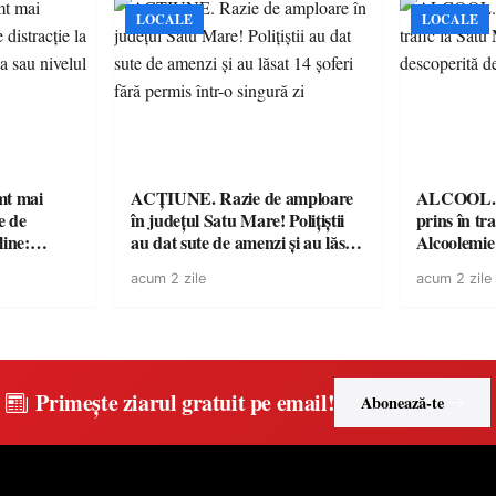
LOCALE
LOCALE
imt mai
ACȚIUNE. Razie de amploare
ALCOOL. Șo
e de
în județul Satu Mare! Polițiștii
prins în tr
line:
au dat sute de amenzi și au lăsat
Alcoolemie
lul RTP?
14 șoferi fără permis într-o
polițiști
acum 2 zile
acum 2 zile
singură zi
Primește ziarul gratuit pe email!
Abonează-te