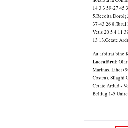
14 3 3 59-27 45 
5.Recolta Dorolţ 
37-43 26 8.Turul
Vetiş 20 5 4 11 3
13 13.Cetate Ard
Au arbitrat bine 
Luceafărul
: Olar
Marinaș, Lihet (
Costea), Silaghi 
Cetate Ardud - Vo
Beltiug 1-5 Unire