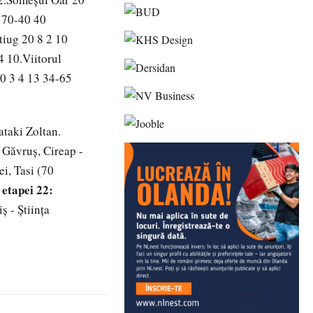
 70-40 40
tiug 20 8 2 10
 10.Viitorul
20 3 4 13 34-65
ataki Zoltan.
, Găvruș, Cireap -
i, Tasi (70
 etapei 22:
 - Ştiinţa