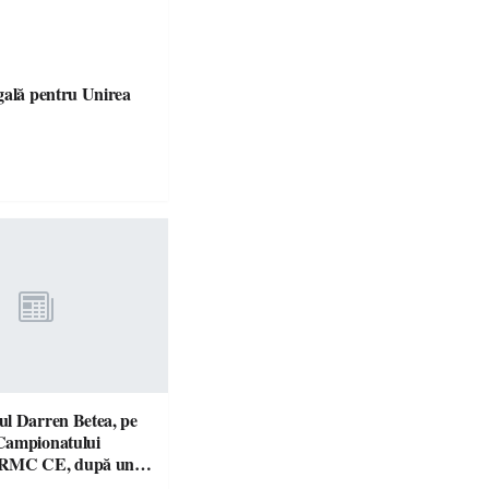
gală pentru Unirea
l Darren Betea, pe
Campionatului
 RMC CE, după un
culos cu fiul lui Kimi