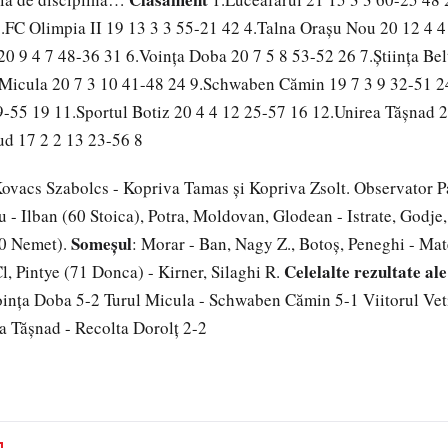
3.FC Olimpia II 19 13 3 3 55-21 42 4.Talna Oraşu Nou 20 12 4 4
20 9 4 7 48-36 31 6.Voinţa Doba 20 7 5 8 53-52 26 7.Ştiinţa Bel
 Micula 20 7 3 10 41-48 24 9.Schwaben Cămin 19 7 3 9 32-51 24
9-55 19 11.Sportul Botiz 20 4 4 12 25-57 16 12.Unirea Tăşnad 
ud 17 2 2 13 23-56 8
Kovacs Szabolcs - Kopriva Tamas și Kopriva Zsolt. Observator P
u - Ilban (60 Stoica), Potra, Moldovan, Glodean - Istrate, Godje
Someșul
90 Nemet).
: Morar - Ban, Nagy Z., Botoș, Peneghi - Mate
Celelalte rezultate ale
Cl, Pintye (71 Donca) - Kirner, Silaghi R.
inţa Doba 5-2 Turul Micula - Schwaben Cămin 5-1 Viitorul Vetiş
a Tăşnad - Recolta Dorolţ 2-2