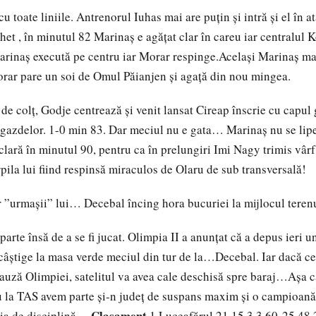
u toate liniile. Antrenorul Iuhas mai are puțin și intră și el în a
het , în minutul 82 Marinaș e agățat clar în careu iar centralul 
arinaș execută pe centru iar Morar respinge.Același Marinaș mai
rar pare un soi de Omul Păianjen și agață din nou mingea.
de colț, Godje centrează și venit lansat Cireap înscrie cu capul
 gazdelor. 1-0 min 83. Dar meciul nu e gata… Marinaș nu se lipe
 clară în minutul 90, pentru ca în prelungiri Imi Nagy trimis vârf
rpila lui fiind respinsă miraculos de Olaru de sub transversală!
r ”urmașii” lui… Decebal încing hora bucuriei la mijlocul terenu
arte însă de a se fi jucat. Olimpia II a anunțat că a depus ieri
 câștige la masa verde meciul din tur de la…Decebal. Iar dacă ce
cauză Olimpiei, satelitul va avea cale deschisă spre baraj…Așa 
 la TAS avem parte și-n județ de suspans maxim și o campioană 
Clasament
sia de disciplină…
1.Luceafărul 21 15 3 3 60-25 48