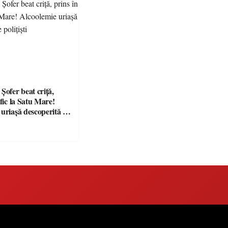
fer beat criță,
afic la Satu Mare!
 uriașă descoperită de