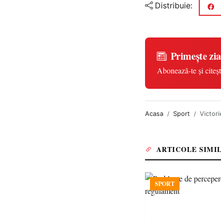
Distribuie:
Primește zia
Abonează-te și citeșt
Acasa
Sport
Victori
ARTICOLE SIMI
SPORT