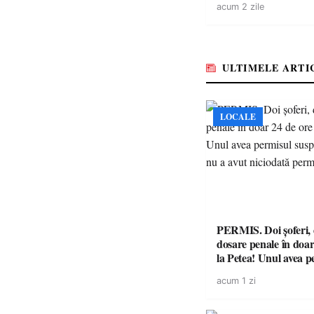
acum 2 zile
ULTIMELE ARTI
LOCALE
PERMIS. Doi șoferi,
dosare penale în doar
la Petea! Unul avea p
suspendat, celălalt nu
acum 1 zi
niciodată permis