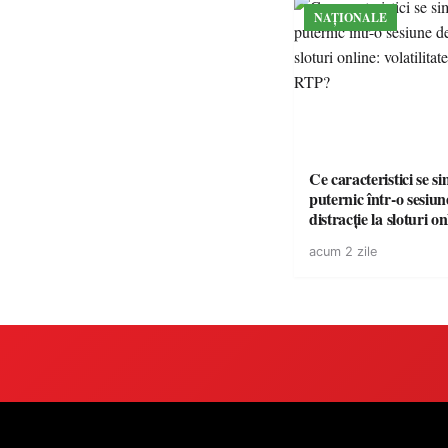
NAȚIONALE
Ce caracteristici se s
puternic într-o sesiun
distracție la sloturi on
volatilitatea sau nive
acum 2 zile