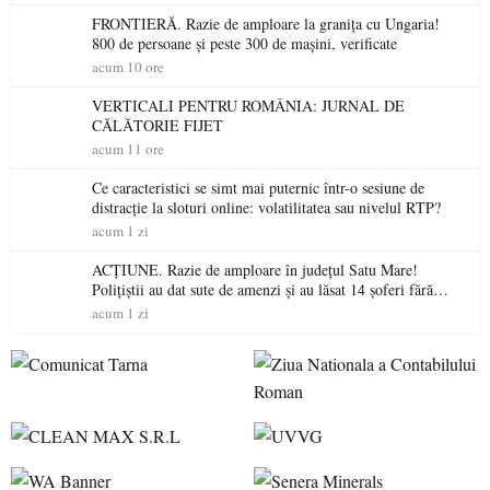
FRONTIERĂ. Razie de amploare la granița cu Ungaria!
800 de persoane și peste 300 de mașini, verificate
acum 10 ore
VERTICALI PENTRU ROMÂNIA: JURNAL DE
CĂLĂTORIE FIJET
acum 11 ore
Ce caracteristici se simt mai puternic într-o sesiune de
distracție la sloturi online: volatilitatea sau nivelul RTP?
acum 1 zi
ACȚIUNE. Razie de amploare în județul Satu Mare!
Polițiștii au dat sute de amenzi și au lăsat 14 șoferi fără
permis într-o singură zi
acum 1 zi