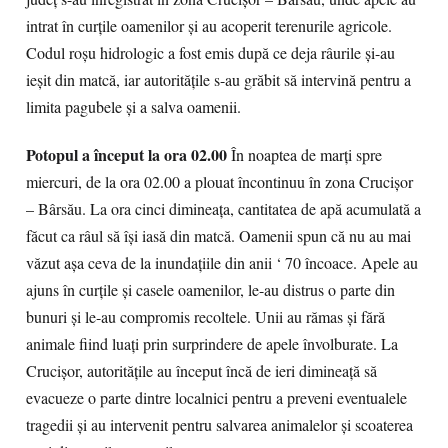
intrat în curțile oamenilor și au acoperit terenurile agricole.
Codul roșu hidrologic a fost emis după ce deja râurile și-au
ieșit din matcă, iar autoritățile s-au grăbit să intervină pentru a
limita pagubele și a salva oamenii.
Potopul a început la ora 02.00
În noaptea de marţi spre
miercuri, de la ora 02.00 a plouat încontinuu în zona Crucișor
– Bârsău. La ora cinci dimineața, cantitatea de apă acumulată a
făcut ca râul să își iasă din matcă. Oamenii spun că nu au mai
văzut așa ceva de la inundațiile din anii ‘ 70 încoace. Apele au
ajuns în curțile și casele oamenilor, le-au distrus o parte din
bunuri și le-au compromis recoltele. Unii au rămas și fără
animale fiind luați prin surprindere de apele învolburate. La
Crucișor, autoritățile au început încă de ieri dimineață să
evacueze o parte dintre localnici pentru a preveni eventualele
tragedii și au intervenit pentru salvarea animalelor și scoaterea