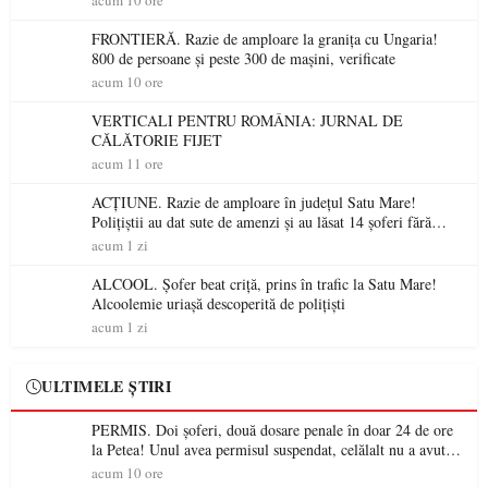
acum 10 ore
FRONTIERĂ. Razie de amploare la granița cu Ungaria!
800 de persoane și peste 300 de mașini, verificate
acum 10 ore
VERTICALI PENTRU ROMÂNIA: JURNAL DE
CĂLĂTORIE FIJET
acum 11 ore
ACȚIUNE. Razie de amploare în județul Satu Mare!
Polițiștii au dat sute de amenzi și au lăsat 14 șoferi fără
permis într-o singură zi
acum 1 zi
ALCOOL. Șofer beat criță, prins în trafic la Satu Mare!
Alcoolemie uriașă descoperită de polițiști
acum 1 zi
ULTIMELE ȘTIRI
PERMIS. Doi șoferi, două dosare penale în doar 24 de ore
la Petea! Unul avea permisul suspendat, celălalt nu a avut
niciodată permis
acum 10 ore