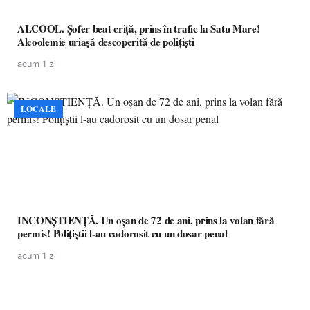
ALCOOL. Șofer beat criță, prins în trafic la Satu Mare!
Alcoolemie uriașă descoperită de polițiști
acum 1 zi
LOCALE
INCONȘTIENȚĂ. Un oșan de 72 de ani, prins la volan fără
permis! Polițiștii l-au cadorosit cu un dosar penal
acum 1 zi