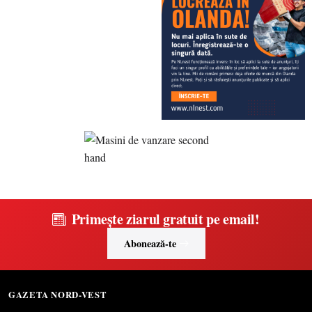
Primește ziarul gratuit pe email!
Abonează-te
GAZETA NORD-VEST