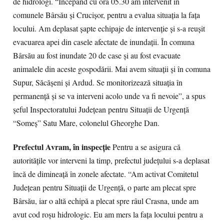
de hidrologi. “Începând cu ora 05.30 am intervenit în
comunele Bârsău şi Crucişor, pentru a evalua situaţia la faţa
locului. Am deplasat şapte echipaje de intervenţie şi s-a reuşit
evacuarea apei din casele afectate de inundaţii. În comuna
Bârsău au fost inundate 20 de case şi au fost evacuate
animalele din aceste gospodării. Mai avem situaţii şi în comuna
Supur, Săcăşeni şi Ardud. Se monitorizează situaţia în
permanenţă şi se va interveni acolo unde va fi nevoie”, a spus
şeful Inspectoratului Judeţean pentru Situaţii de Urgenţă
“Someş” Satu Mare, colonelul Gheorghe Dan.
Prefectul Avram, în inspecţie
Pentru a se asigura că
autoritățile vor interveni la timp, prefectul județului s-a deplasat
încă de dimineață în zonele afectate. “Am activat Comitetul
Judeţean pentru Situaţii de Urgenţă, o parte am plecat spre
Bârsău, iar o altă echipă a plecat spre râul Crasna, unde am
avut cod roşu hidrologic. Eu am mers la faţa locului pentru a