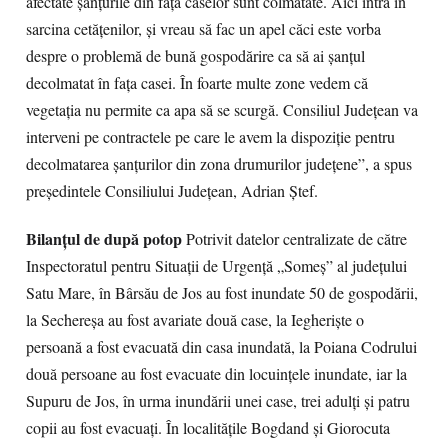
afectate şanţurile din faţa caselor sunt colmatate. Aici intră în
sarcina cetăţenilor, şi vreau să fac un apel căci este vorba
despre o problemă de bună gospodărire ca să ai şanţul
decolmatat în faţa casei. În foarte multe zone vedem că
vegetaţia nu permite ca apa să se scurgă. Consiliul Judeţean va
interveni pe contractele pe care le avem la dispoziţie pentru
decolmatarea şanţurilor din zona drumurilor judeţene”, a spus
preşedintele Consiliului Judeţean, Adrian Ştef.
Bilanţul de după potop
Potrivit datelor centralizate de către
Inspectoratul pentru Situaţii de Urgenţă „Someş” al judeţului
Satu Mare, în Bârsău de Jos au fost inundate 50 de gospodării,
la Sechereşa au fost avariate două case, la Iegherişte o
persoană a fost evacuată din casa inundată, la Poiana Codrului
două persoane au fost evacuate din locuinţele inundate, iar la
Supuru de Jos, în urma inundării unei case, trei adulţi şi patru
copii au fost evacuaţi. În localităţile Bogdand şi Giorocuta