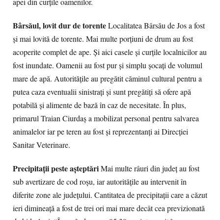
apei din curțile oamenilor.
Bârsăul, lovit dur de torente
Localitatea Bârsău de Jos a fost
și mai lovită de torente. Mai multe porțiuni de drum au fost
acoperite complet de ape. Și aici casele și curțile localnicilor au
fost inundate. Oamenii au fost pur și simplu șocați de volumul
mare de apă. Autoritățile au pregătit căminul cultural pentru a
putea caza eventualii sinistrați și sunt pregătiți să ofere apă
potabilă și alimente de bază în caz de necesitate. În plus,
primarul Traian Ciurdaş a mobilizat personal pentru salvarea
animalelor iar pe teren au fost și reprezentanți ai Direcției
Sanitar Veterinare.
Precipitaţii peste aşteptări
Mai multe râuri din județ au fost
sub avertizare de cod roșu, iar autoritățile au intervenit în
diferite zone ale județului. Cantitatea de precipitații care a căzut
ieri dimineață a fost de trei ori mai mare decât cea previzionată