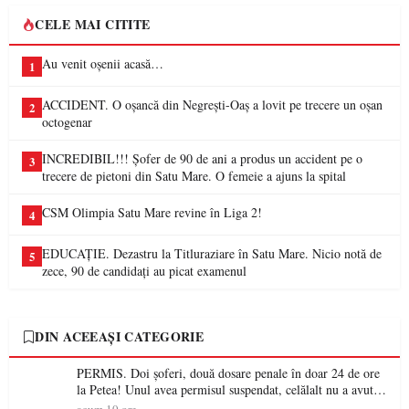
CELE MAI CITITE
Au venit oșenii acasă…
1
ACCIDENT. O oșancă din Negrești-Oaș a lovit pe trecere un oșan
2
octogenar
INCREDIBIL!!! Șofer de 90 de ani a produs un accident pe o
3
trecere de pietoni din Satu Mare. O femeie a ajuns la spital
CSM Olimpia Satu Mare revine în Liga 2!
4
EDUCAȚIE. Dezastru la Titluraziare în Satu Mare. Nicio notă de
5
zece, 90 de candidați au picat examenul
DIN ACEEAȘI CATEGORIE
PERMIS. Doi șoferi, două dosare penale în doar 24 de ore
la Petea! Unul avea permisul suspendat, celălalt nu a avut
niciodată permis