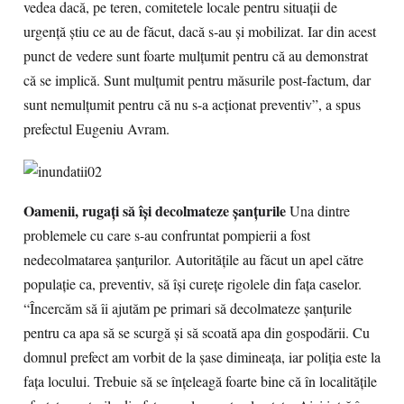
vedea dacă, pe teren, comitetele locale pentru situaţii de
urgenţă ştiu ce au de făcut, dacă s-au şi mobilizat. Iar din acest
punct de vedere sunt foarte mulţumit pentru că au demonstrat
că se implică. Sunt mulţumit pentru măsurile post-factum, dar
sunt nemulţumit pentru că nu s-a acţionat preventiv”, a spus
prefectul Eugeniu Avram.
Oamenii, rugaţi să îşi decolmateze şanţurile
Una dintre
problemele cu care s-au confruntat pompierii a fost
nedecolmatarea șanțurilor. Autoritățile au făcut un apel către
populație ca, preventiv, să își curețe rigolele din fața caselor.
“Încercăm să îi ajutăm pe primari să decolmateze şanţurile
pentru ca apa să se scurgă şi să scoată apa din gospodării. Cu
domnul prefect am vorbit de la şase dimineaţa, iar poliţia este la
faţa locului. Trebuie să se înţeleagă foarte bine că în localităţile