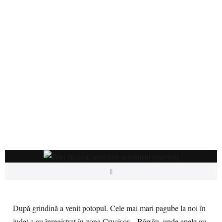
||
După grindină a venit potopul. Cele mai mari pagube la noi în
județ s-au înregistrat în zona Crucișor – Bârsău, unde apele au