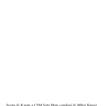
Secția de Karate a CSM Satu Mare condusă de Mihai Hanga