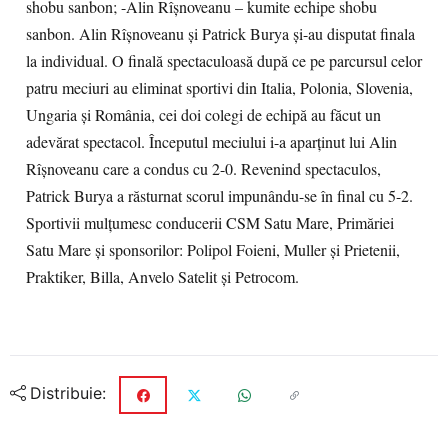
shobu sanbon; -Alin Rîșnoveanu – kumite echipe shobu
sanbon. Alin Rîșnoveanu și Patrick Burya și-au disputat finala
la individual. O finală spectaculoasă după ce pe parcursul celor
patru meciuri au eliminat sportivi din Italia, Polonia, Slovenia,
Ungaria și România, cei doi colegi de echipă au făcut un
adevărat spectacol. Începutul meciului i-a aparținut lui Alin
Rîșnoveanu care a condus cu 2-0. Revenind spectaculos,
Patrick Burya a răsturnat scorul impunându-se în final cu 5-2.
Sportivii mulţumesc conducerii CSM Satu Mare, Primăriei
Satu Mare și sponsorilor: Polipol Foieni, Muller și Prietenii,
Praktiker, Billa, Anvelo Satelit și Petrocom.
Distribuie: