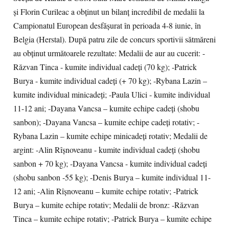
și Florin Curileac a obținut un bilanț incredibil de medalii la
Campionatul European desfășurat în perioada 4-8 iunie, în
Belgia (Herstal). După patru zile de concurs sportivii sătmăreni
au obținut următoarele rezultate: Medalii de aur au cucerit: -
Răzvan Tinca - kumite individual cadeți (70 kg); -Patrick
Burya - kumite individual cadeți (+ 70 kg); -Rybana Lazin –
kumite individual minicadeți; -Paula Ulici - kumite individual
11-12 ani; -Dayana Vancsa – kumite echipe cadeți (shobu
sanbon); -Dayana Vancsa – kumite echipe cadeți rotativ; -
Rybana Lazin – kumite echipe minicadeți rotativ; Medalii de
argint: -Alin Rîșnoveanu - kumite individual cadeți (shobu
sanbon + 70 kg); -Dayana Vancsa - kumite individual cadeți
(shobu sanbon -55 kg); -Denis Burya – kumite individual 11-
12 ani; -Alin Rîșnoveanu – kumite echipe rotativ; -Patrick
Burya – kumite echipe rotativ; Medalii de bronz: -Răzvan
Tinca – kumite echipe rotativ; -Patrick Burya – kumite echipe