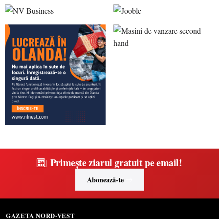
Primește ziarul gratuit pe email!
Abonează-te
GAZETA NORD-VEST