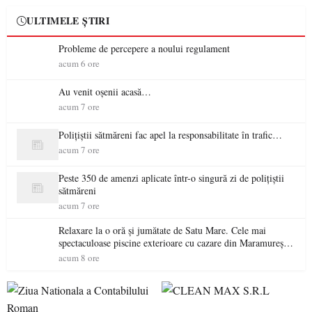
ULTIMELE ȘTIRI
Probleme de percepere a noului regulament
acum 6 ore
Au venit oșenii acasă…
acum 7 ore
Polițiștii sătmăreni fac apel la responsabilitate în trafic…
acum 7 ore
Peste 350 de amenzi aplicate într-o singură zi de polițiștii
sătmăreni
acum 7 ore
Relaxare la o oră și jumătate de Satu Mare. Cele mai
spectaculoase piscine exterioare cu cazare din Maramureș,
ideale pentru o escapadă de vară
acum 8 ore