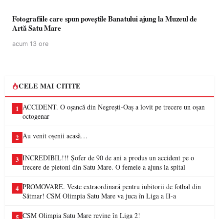
Fotografiile care spun poveștile Banatului ajung la Muzeul de
Artă Satu Mare
acum 13 ore
CELE MAI CITITE
ACCIDENT. O oșancă din Negrești-Oaș a lovit pe trecere un oșan
1
octogenar
Au venit oșenii acasă…
2
INCREDIBIL!!! Șofer de 90 de ani a produs un accident pe o
3
trecere de pietoni din Satu Mare. O femeie a ajuns la spital
PROMOVARE. Veste extraordinară pentru iubitorii de fotbal din
4
Sătmar! CSM Olimpia Satu Mare va juca în Liga a II-a
CSM Olimpia Satu Mare revine în Liga 2!
5