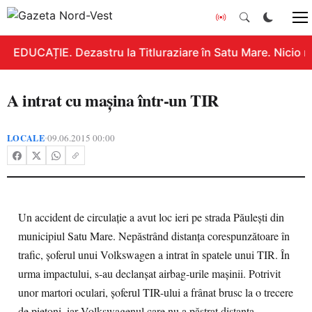
EDUCAȚIE. Dezastru la Titluraziare în Satu Mare. Nicio n
A intrat cu maşina într-un TIR
LOCALE
09.06.2015 00:00
•
Un accident de circulație a avut loc ieri pe strada Păulești din
municipiul Satu Mare. Nepăstrând distanța corespunzătoare în
trafic, șoferul unui Volkswagen a intrat în spatele unui TIR. În
urma impactului, s-au declanșat airbag-urile mașinii. Potrivit
unor martori oculari, șoferul TIR-ului a frânat brusc la o trecere
de pietoni, iar Volkswagenul care nu a păstrat distanța