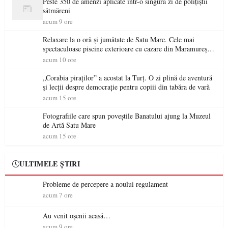
Peste 350 de amenzi aplicate într-o singură zi de polițiștii
sătmăreni
acum 9 ore
Relaxare la o oră și jumătate de Satu Mare. Cele mai
spectaculoase piscine exterioare cu cazare din Maramureș,
ideale pentru o escapadă de vară
acum 10 ore
„Corabia piraților” a acostat la Turț. O zi plină de aventură
și lecții despre democrație pentru copiii din tabăra de vară
acum 15 ore
Fotografiile care spun poveștile Banatului ajung la Muzeul
de Artă Satu Mare
acum 15 ore
ULTIMELE ȘTIRI
Probleme de percepere a noului regulament
acum 7 ore
Au venit oșenii acasă…
acum 9 ore