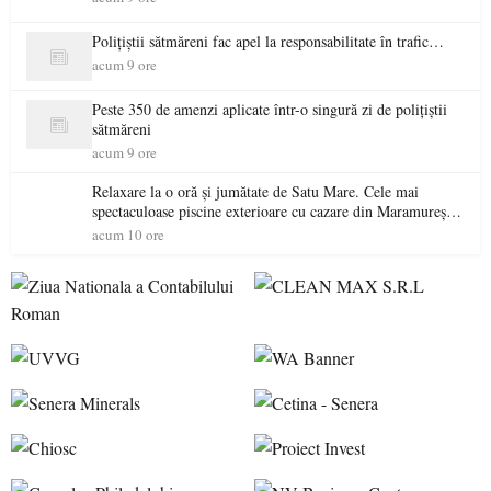
Polițiștii sătmăreni fac apel la responsabilitate în trafic…
acum 9 ore
Peste 350 de amenzi aplicate într-o singură zi de polițiștii
sătmăreni
acum 9 ore
Relaxare la o oră și jumătate de Satu Mare. Cele mai
spectaculoase piscine exterioare cu cazare din Maramureș,
ideale pentru o escapadă de vară
acum 10 ore