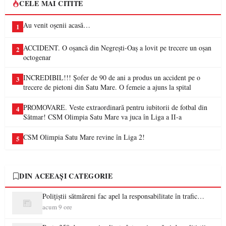
CELE MAI CITITE
Au venit oșenii acasă…
1
ACCIDENT. O oșancă din Negrești-Oaș a lovit pe trecere un oșan
2
octogenar
INCREDIBIL!!! Șofer de 90 de ani a produs un accident pe o
3
trecere de pietoni din Satu Mare. O femeie a ajuns la spital
PROMOVARE. Veste extraordinară pentru iubitorii de fotbal din
4
Sătmar! CSM Olimpia Satu Mare va juca în Liga a II-a
CSM Olimpia Satu Mare revine în Liga 2!
5
DIN ACEEAȘI CATEGORIE
Polițiștii sătmăreni fac apel la responsabilitate în trafic…
acum 9 ore