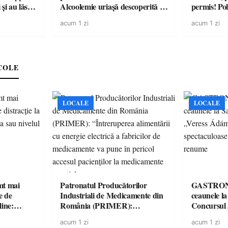
și au lăsat
Alcoolemie uriașă descoperită de
permis! Poli
într-o
polițiști
cu un dosa
acum 1 zi
acum 1 zi
COLE
LOCALE
LOCALE
imt mai
Patronatul Producătorilor
GASTRONOMIE 
e de
Industriali de Medicamente din
ceaunele l
line:
România (PRIMER):
Concursul
lul RTP?
“Întreruperea alimentării cu
revine cu 
acum 1 zi
acum 1 zi
energie electrică a fabricilor de
spectaculoa