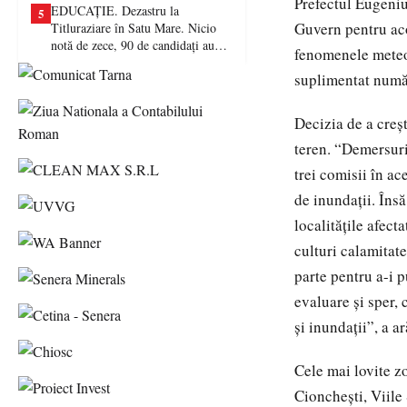
Prefectul Eugeniu
EDUCAȚIE. Dezastru la
5
Guvern pentru aco
Titluraziare în Satu Mare. Nicio
notă de zece, 90 de candidați au
fenomenele meteor
picat examenul
suplimentat număr
Decizia de a creşt
teren. “Demersuril
trei comisii în a
de inundaţii. Îns
localităţile afect
culturi calamitate
parte pentru a-i 
evaluare şi sper,
şi inundaţii”, a a
Cele mai lovite z
Cioncheşti, Viile