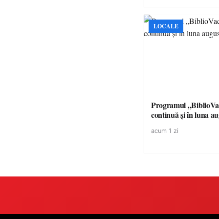
LOCALE
Programul „BiblioVa
continuă și în luna a
acum 1 zi