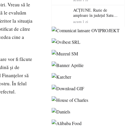
iri. Vreau să le
volatilitatea sau nivelul
RTP?
ACȚIUNE. Razie de
să le evaluăm
amploare în județul Satu
ritor la situaţia
Mare! Polițiștii au dat sute
acum 1 zi
de amenzi și au lăsat 14
tificat de către
șoferi fără permis într-o
singură zi
vedea cine a
re vor fi făcute
dină şi de
l Finanţelor să
stru. În felul
refectul.