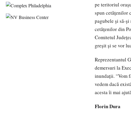
pe teritoriul ora
spun cetăţenilor 
pagubele şi să-şi 
cetăţenilor din Po
Comitetul Judeţea
greşit şi se vor l
Reprezentantul Gu
demersuri la Exec
inundaţii. “Vom f
vedem dacă există
acesta îi mai ajut
Florin Dura