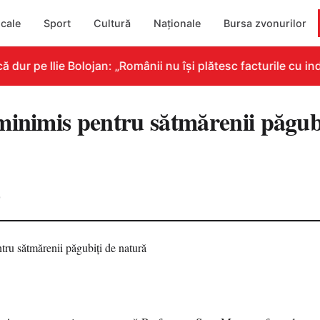
cale
Sport
Cultură
Naționale
Bursa zvonurilor
r pe Ilie Bolojan: „Românii nu își plătesc facturile cu indi
minimis pentru sătmărenii păgub
0