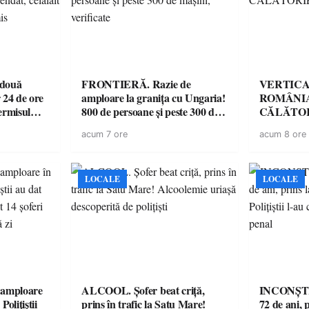
 două
FRONTIERĂ. Razie de
VERTICA
 24 de ore
amploare la granița cu Ungaria!
ROMÂNIA
ermisul
800 de persoane și peste 300 de
CĂLĂTOR
 a avut
mașini, verificate
acum 7 ore
acum 8 ore
LOCALE
LOCALE
amploare
ALCOOL. Șofer beat criță,
INCONȘTI
olițiștii
prins în trafic la Satu Mare!
72 de ani, 