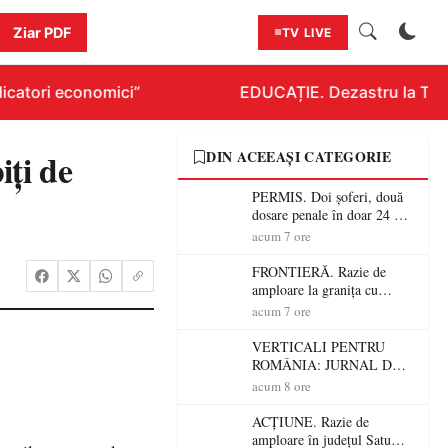
Ziar PDF
TV LIVE
catori economici”
EDUCAȚIE. Dezastru la Titlur
iţi de
DIN ACEEAȘI CATEGORIE
PERMIS. Doi șoferi, două
dosare penale în doar 24 de
ore la Petea! Unul avea
acum 7 ore
permisul suspendat, celălalt
nu a avut niciodată permis
FRONTIERĂ. Razie de
amploare la granița cu
Ungaria! 800 de persoane și
acum 7 ore
peste 300 de mașini,
verificate
VERTICALI PENTRU
ROMÂNIA: JURNAL DE
CĂLĂTORIE FIJET
acum 8 ore
ACȚIUNE. Razie de
amploare în județul Satu