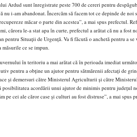
şului Ardud sunt înregistrate peste 700 de cereri pentru despăgub
că nu i-am abandonat. Încercăm să facem tot ce depinde de noi 
recupereze măcar o parte din acestea”, a mai spus prefectul. Refe
mi, cărora le-a stat apa în curte, prefectul a arătat că nu a fost no
n pentru Situaţii de Urgenţă. Va fi făcută o anchetă pentru a se 
ua măsurile ce se impun.
vernului în teritoriu a mai arătat că în perioada imediat următoa
utiv pentru a obţine un ajutor pentru sătmărenii afectaţi de grin
ace şi demersuri către Ministerul Agriculturii şi către Ministeru
 posibilitatea acordării unui ajutor de minimis pentru judeţul no
ăm pe cei ale căror case şi culturi au fost distruse”, a mai spus p