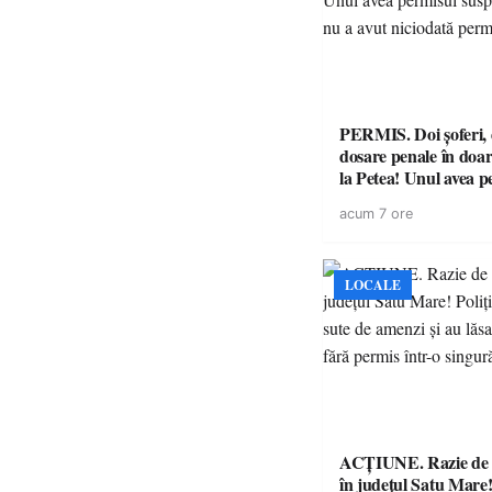
PERMIS. Doi șoferi,
dosare penale în doar
la Petea! Unul avea p
suspendat, celălalt nu
acum 7 ore
niciodată permis
LOCALE
ACȚIUNE. Razie de 
în județul Satu Mare! P