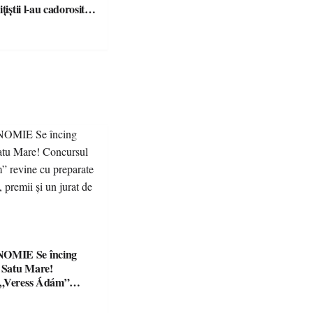
țiștii l-au cadorosit
r penal
Se încing
a Satu Mare!
 „Veress Ádám”
preparate
se, premii și un jurat