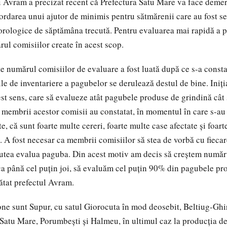
 Avram a precizat recent că Prefectura Satu Mare va face demer
rdarea unui ajutor de minimis pentru sătmărenii care au fost se
ologice de săptămâna trecută. Pentru evaluarea mai rapidă a pa
ul comisiilor create în acest scop.
e numărul comisiilor de evaluare a fost luată după ce s-a constat
e de inventariere a pagubelor se derulează destul de bine. Iniţia
cest sens, care să evalueze atât pagubele produse de grindină cât
ă membrii acestor comisii au constatat, în momentul în care s-au
ate, că sunt foarte multe cereri, foarte multe case afectate şi foar
. A fost necesar ca membrii comisiilor să stea de vorbă cu fiecar
putea evalua paguba. Din acest motiv am decis să creştem număr
 ca până cel puţin joi, să evaluăm cel puţin 90% din pagubele pr
rătat prefectul Avram.
one sunt Supur, cu satul Giorocuta în mod deosebit, Beltiug-Ghi
 Satu Mare, Porumbeşti şi Halmeu, în ultimul caz la producţia d