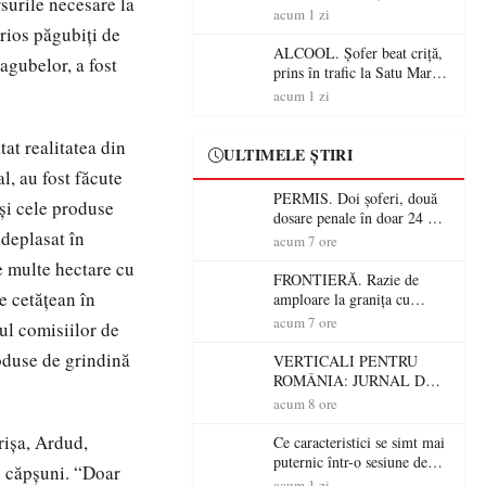
surile necesare la
Mare! Polițiștii au dat sute
acum 1 zi
de amenzi și au lăsat 14
rios păgubiţi de
șoferi fără permis într-o
ALCOOL. Șofer beat criță,
gubelor, a fost
singură zi
prins în trafic la Satu Mare!
Alcoolemie uriașă
acum 1 zi
descoperită de polițiști
at realitatea din
ULTIMELE ȘTIRI
l, au fost făcute
PERMIS. Doi șoferi, două
 şi cele produse
dosare penale în doar 24 de
 deplasat în
ore la Petea! Unul avea
acum 7 ore
permisul suspendat, celălalt
te multe hectare cu
nu a avut niciodată permis
FRONTIERĂ. Razie de
e cetăţean în
amploare la granița cu
Ungaria! 800 de persoane și
acum 7 ore
ul comisiilor de
peste 300 de mașini,
oduse de grindină
verificate
VERTICALI PENTRU
ROMÂNIA: JURNAL DE
CĂLĂTORIE FIJET
acum 8 ore
rişa, Ardud,
Ce caracteristici se simt mai
puternic într-o sesiune de
e căpşuni. “Doar
distracție la sloturi online:
acum 1 zi