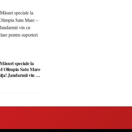
suri speciale la
M Olimpia Satu Mare
ța! Jandarmii vin cu
e clare pentru