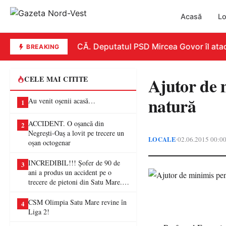
Acasă
Lo
REPLICĂ. Deputatul PSD Mircea Govor îl atacă du
BREAKING
Ajutor de 
CELE MAI CITITE
natură
Au venit oșenii acasă…
1
ACCIDENT. O oșancă din
2
Negrești-Oaș a lovit pe trecere un
LOCALE
02.06.2015 00:0
•
oșan octogenar
INCREDIBIL!!! Șofer de 90 de
3
ani a produs un accident pe o
trecere de pietoni din Satu Mare. O
femeie a ajuns la spital
CSM Olimpia Satu Mare revine în
4
Liga 2!