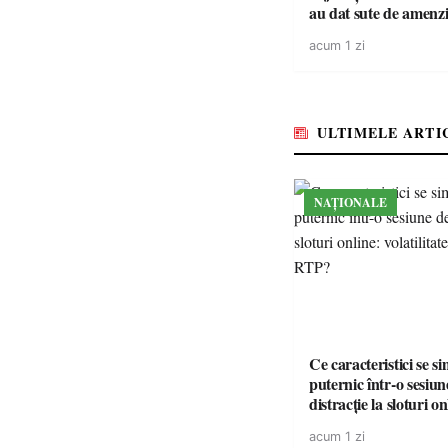
au dat sute de amenzi 
14 șoferi fără permis 
acum 1 zi
singură zi
ULTIMELE ARTI
NAȚIONALE
Ce caracteristici se s
puternic într-o sesiun
distracție la sloturi on
volatilitatea sau nive
acum 1 zi