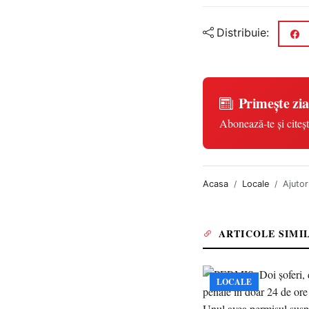
Distribuie:
Primește zia
Abonează-te și citeșt
Acasa
Locale
Ajutor
ARTICOLE SIMI
LOCALE