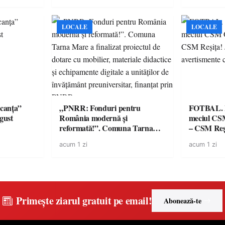
medicamente va pune în pericol
de renume
accesul pacienților la
medicamente esențiale
LOCALE
LOCALE
canța”
„PNRR: Fonduri pentru
FOTBAL. Mă
ugust
România modernă și
meciul CS
reformată!”. Comuna Tarna
– CSM Reși
Mare a finalizat proiectul de
avertisment
acum 1 zi
acum 1 zi
dotare cu mobilier, materiale
suporteri
didactice și echipamente digitale
a unităților de învățământ
preuniversitar, finanțat prin
PNRR
Primește ziarul gratuit pe email!
Abonează-te