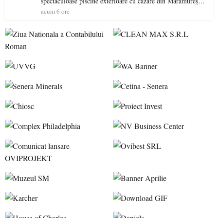
spectaculoase piscine exterioare cu cazare din Maramureș,
ideale pentru o escapadă de vară
acum 6 ore